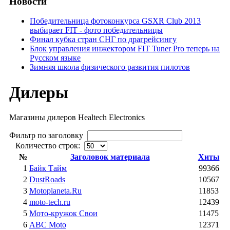
Новости
Победительница фотоконкурса GSXR Club 2013
выбирает FIT - фото победительницы
Финал кубка стран СНГ по драгрейсингу
Блок управления инжектором FIT Tuner Pro теперь на
Русском языке
Зимняя школа физического развития пилотов
Дилеры
Магазины дилеров Healtech Electronics
Фильтр по заголовку
Количество строк:
№
Заголовок материала
Хиты
1
Байк Тайм
99366
2
DustRoads
10567
3
Motoplaneta.Ru
11853
4
moto-tech.ru
12439
5
Мото-кружок Свои
11475
6
ABC Moto
12371