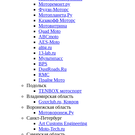
Моторемонт.ру
Фудзи-Моторс
Мотопланета,Ру
Казакофф Моторс
Мотовитрина
Quad Moto
ABCmoto
AES-Moto
altig.ru
13-lab.ru
Мультипасс
BPS
DustRoads.Ru
RMC
Прайм Мото
Подольск
TENBOX мотоспорт
Владимирская область
Gsxrclub.ru, Ковров
Воронежская область
Мотоворонеж.Ру
Санкт-Петербург
Art Customs Engineering
Moto-Tech.ru
Самарская область