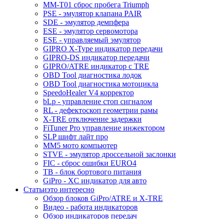
MM-T01 сброс пробега Triumph
PSE - эмулятор клапана PAIR
SDE - эмулятор демпфера
ESE - эмулятор сервомотора
ESE - управляемый эмулятор
GIPRO X-Type индикатор передачи
GIPRO-DS индикатор передачи
GIPRO/ATRE индикатор с TRE
OBD Tool диагностика лодок
OBD Tool диагностика мотоцикла
SpeedoHealer V4 корректор
bLp - управление стоп сигналом
RL - дефектоскоп геометрии рамы
X-TRE отключение задержки
FiTuner Pro управление инжектором
SLP шифт лайт про
MM5 мото компьютер
STVE - эмулятор дроссельной заслонки
FIC - сброс ошибки EURO4
TB - блок бортового питания
GiPro - XC индикатор для авто
Статьи
это интересно
Обзор блоков GiPro/ATRE и X-TRE
Видео - работа индикаторов
Обзор индикаторов передач