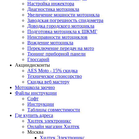
Настройка инжектора
Диагноcтика мотоцикла
Увеличение мощности мотоцикла
Заводская погрешность спидометра
Доводка городского мотоцикла
Подготовка мотоцикла к ШКМГ
Неисправности мотоциклов
Вождение мотоцикла
Переключение передач на мото
Тюнинг приборной панели
Глоссарий
Акции
дисконты
AES Moto - 15% скидка
Техническое спонсорство
Скидка веб мастеру
Мотошкола
заочно
Файлы
инструкции
Софт
Инструкции
Таблицы совместимости
Где купить
адреса
Хилтек электроникс
Онлайн магазин Хилтек
Москва
Хилтек Электроникс