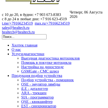
Четверг, 06 Августа
c 10 до 20, в будни: +7 903 673-8383
2026
с 8 до 24 в любые дни: +7 916 623-4519
t.me/+79166234519
max.ru/+79166234519
sales@healtech.ru
healtech@healtech.ru
Хилтек
главная
О нас
Услуги
диагностики
Выездная диагностика мотоциклов
Помощь в покупке мотоцикла
Настройка на диностенде
GSMGate - СМС шлюз
Продукция
подбор устройства
Подбор устройства - помощник
OSE - эмулятор лямбды
iLE - даталоггер
ARA - трекшен
SIA - программатор
QSE - квикшифтер
EST - синхронизатор