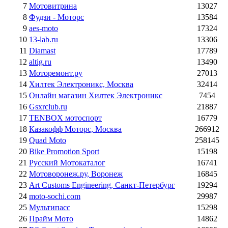
7
Мотовитрина
13027
8
Фудзи - Моторс
13584
9
aes-moto
17324
10
13-lab.ru
13306
11
Diamast
17789
12
altig.ru
13490
13
Моторемонт.ру
27013
14
Хилтек Электроникс, Москва
32414
15
Онлайн магазин Хилтек Электроникс
7454
16
Gsxrclub.ru
21887
17
TENBOX мотоспорт
16779
18
Казакофф Моторс, Москва
266912
19
Quad Moto
258145
20
Bike Promotion Sport
15198
21
Русский Мотокаталог
16741
22
Мотоворонеж.ру, Воронеж
16845
23
Art Customs Engineering, Санкт-Петербург
19294
24
moto-sochi.com
29987
25
Мультипасс
15298
26
Прайм Мото
14862