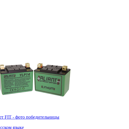
т FIT - фото победительницы
усском языке