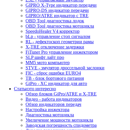
GIPRO X-Type индикатор передачи
GIPRO-DS индикатор передачи
GIPRO/ATRE индикатор с TRE
OBD Tool диагностика лодок
OBD Tool диагностика мотоцикла
SpeedoHealer V4 корректор
bLp - управление стоп сигналом
RL - дефектоскоп геометрии рамы
X-TRE отключение задержки
FiTuner Pro управление инжектором
SLP шифт лайт про
MM5 мото компьютер
STVE - эмулятор дроссельной заслонки
FIC - сброс ошибки EURO4
TB - блок бортового питания
GiPro - XC индикатор для авто
Статьи
это интересно
Обзор блоков GiPro/ATRE и X-TRE
Видео - работа индикаторов
Обзор индикаторов передач
Настройка инжектора
Диагноcтика мотоцикла
Увеличение мощности мотоцикла
Заводская погрешность спидометра