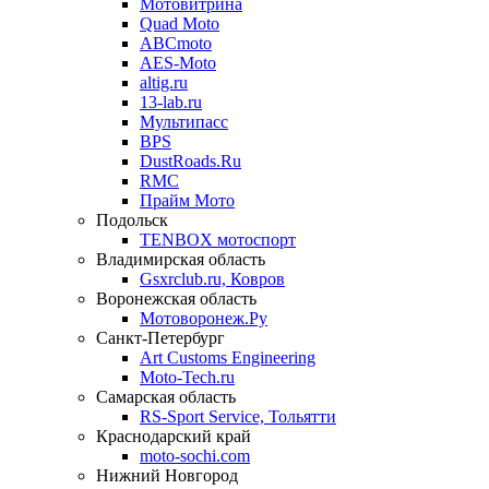
Мотовитрина
Quad Moto
ABCmoto
AES-Moto
altig.ru
13-lab.ru
Мультипасс
BPS
DustRoads.Ru
RMC
Прайм Мото
Подольск
TENBOX мотоспорт
Владимирская область
Gsxrclub.ru, Ковров
Воронежская область
Мотоворонеж.Ру
Санкт-Петербург
Art Customs Engineering
Moto-Tech.ru
Самарская область
RS-Sport Service, Тольятти
Краснодарский край
moto-sochi.com
Нижний Новгород