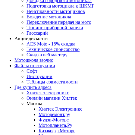
Доводка городского мотоцикла
Подготовка мотоцикла к ШКМГ
Неисправности мотоциклов
Вождение мотоцикла
Переключение передач на мото
Тюнинг приборной панели
Глоссарий
Акции
дисконты
AES Moto - 15% скидка
Техническое спонсорство
Скидка веб мастеру
Мотошкола
заочно
Файлы
инструкции
Софт
Инструкции
Таблицы совместимости
Где купить
адреса
Хилтек электроникс
Онлайн магазин Хилтек
Москва
Хилтек Электроникс
Моторемонт.ру
Фудзи-Моторс
Мотопланета,Ру
Казакофф Моторс