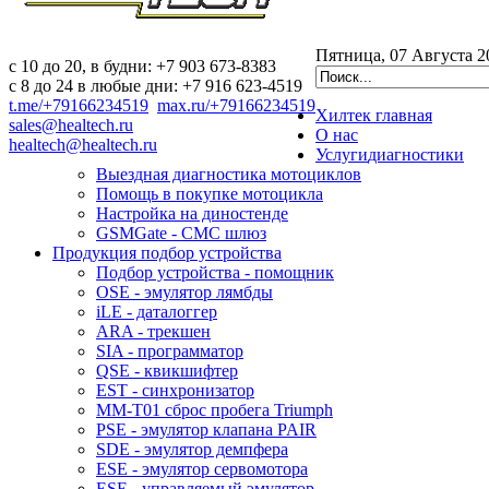
Пятница, 07 Августа 2
c 10 до 20, в будни: +7 903 673-8383
с 8 до 24 в любые дни: +7 916 623-4519
t.me/+79166234519
max.ru/+79166234519
Хилтек
главная
sales@healtech.ru
О нас
healtech@healtech.ru
Услуги
диагностики
Выездная диагностика мотоциклов
Помощь в покупке мотоцикла
Настройка на диностенде
GSMGate - СМС шлюз
Продукция
подбор устройства
Подбор устройства - помощник
OSE - эмулятор лямбды
iLE - даталоггер
ARA - трекшен
SIA - программатор
QSE - квикшифтер
EST - синхронизатор
MM-T01 сброс пробега Triumph
PSE - эмулятор клапана PAIR
SDE - эмулятор демпфера
ESE - эмулятор сервомотора
ESE - управляемый эмулятор