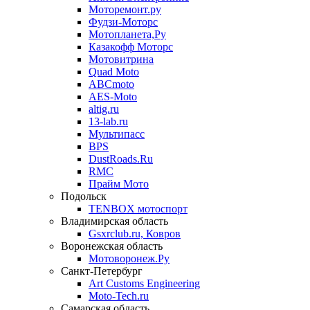
Моторемонт.ру
Фудзи-Моторс
Мотопланета,Ру
Казакофф Моторс
Мотовитрина
Quad Moto
ABCmoto
AES-Moto
altig.ru
13-lab.ru
Мультипасс
BPS
DustRoads.Ru
RMC
Прайм Мото
Подольск
TENBOX мотоспорт
Владимирская область
Gsxrclub.ru, Ковров
Воронежская область
Мотоворонеж.Ру
Санкт-Петербург
Art Customs Engineering
Moto-Tech.ru
Самарская область