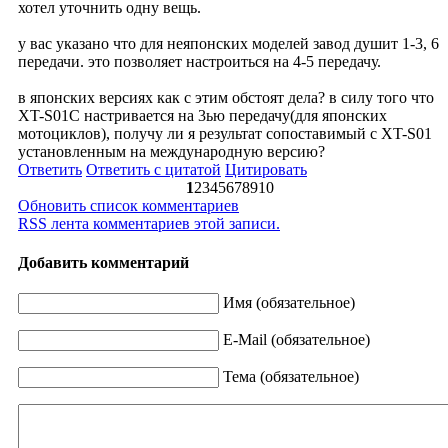
хотел уточнить одну вещь.
у вас указано что для неяпонских моделей завод душит 1-3, 6
передачи. это позволяет настроиться на 4-5 передачу.
в японских версиях как с этим обстоят дела? в силу того что
XT-S01C настривается на 3ью передачу(для японских
мотоциклов), получу ли я результат сопоставимый с XT-S01
установленным на международную версию?
Ответить
Ответить с цитатой
Цитировать
1
2
3
4
5
6
7
8
9
10
Обновить список комментариев
RSS лента комментариев этой записи.
Добавить комментарий
Имя (обязательное)
E-Mail (обязательное)
Тема (обязательное)