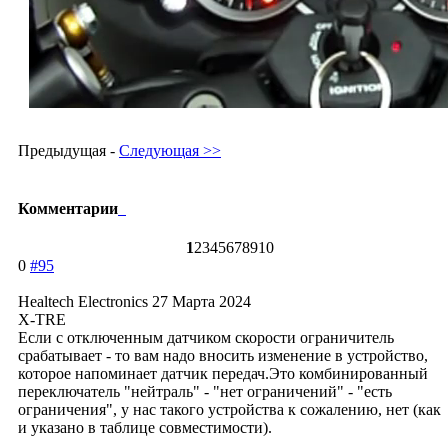
Предыдущая -
Следующая >>
Комментарии
1
2
3
4
5
6
7
8
9
10
0
#95
Healtech Electronics
27 Марта 2024
X-TRE
Если с отключенным датчиком скорости ограничитель
срабатывает - то вам надо вносить изменение в устройство,
которое напоминает датчик передач.Это комбинированный
переключатель "нейтраль" - "нет ограничений" - "есть
ограничения", у нас такого устройства к сожалению, нет (как
и указано в таблице совместимости).