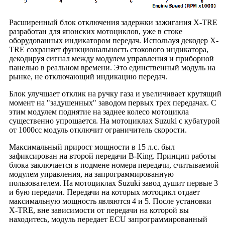
Расширенный блок отключения задержки зажигания X-TRE
разработан для японских мотоциклов, уже в стоке
оборудованных индикатором передач. Используя декодер X-
TRE сохраняет функциональность стокового индикатора,
декодируя сигнал между модулем управления и приборной
панелью в реальном времени. Это единственный модуль на
рынке, не отключающий индикацию передач.
Блок улучшает отклик на ручку газа и увеличивает крутящий
момент на "задушенных" заводом первых трех передачах. С
этим модулем поднятие на заднее колесо мотоцикла
существенно упрощается. На мотоциклах Suzuki с кубатурой
от 1000cc модуль отключит ограничитель скорости.
Максимальный прирост мощности в 15 л.с. был
зафиксирован на второй передачи B-King. Принцип работы
блока заключается в подмене номера передачи, считываемой
модулем управления, на запрограммированную
пользователем. На мотоциклах Suzuki завод душит первые 3
и 6ую передачи. Передачи на которых мотоцикл отдает
максимальную мощность являются 4 и 5. После установки
X-TRE, вне зависимости от передачи на которой вы
находитесь, модуль передает ECU запрограммированный