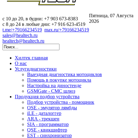
Пятница, 07 Августа
c 10 до 20, в будни: +7 903 673-8383
2026
с 8 до 24 в любые дни: +7 916 623-4519
t.me/+79166234519
max.ru/+79166234519
sales@healtech.ru
healtech@healtech.ru
Хилтек
главная
О нас
Услуги
диагностики
Выездная диагностика мотоциклов
Помощь в покупке мотоцикла
Настройка на диностенде
GSMGate - СМС шлюз
Продукция
подбор устройства
Подбор устройства - помощник
OSE - эмулятор лямбды
iLE - даталоггер
ARA - трекшен
SIA - программатор
QSE - квикшифтер
EST - синхронизатор