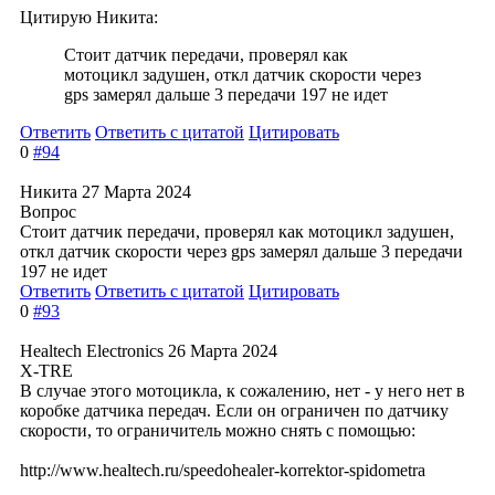
Цитирую Никита:
Стоит датчик передачи, проверял как
мотоцикл задушен, откл датчик скорости через
gps замерял дальше 3 передачи 197 не идет
Ответить
Ответить с цитатой
Цитировать
0
#94
Никита
27 Марта 2024
Вопрос
Стоит датчик передачи, проверял как мотоцикл задушен,
откл датчик скорости через gps замерял дальше 3 передачи
197 не идет
Ответить
Ответить с цитатой
Цитировать
0
#93
Healtech Electronics
26 Марта 2024
X-TRE
В случае этого мотоцикла, к сожалению, нет - у него нет в
коробке датчика передач. Если он ограничен по датчику
скорости, то ограничитель можно снять с помощью:
http://www.healtech.ru/speedohealer-korrektor-spidometra