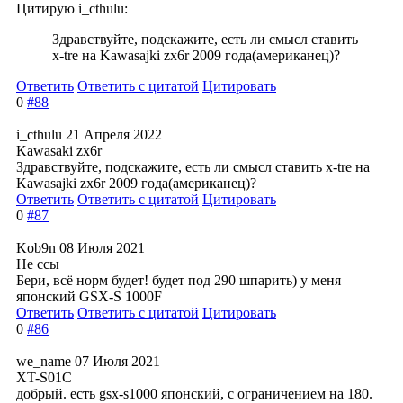
Цитирую i_cthulu:
Здравствуйте, подскажите, есть ли смысл ставить
x-tre на Kawasajki zx6r 2009 года(американец
)?
Ответить
Ответить с цитатой
Цитировать
0
#88
i_cthulu
21 Апреля 2022
Kawasaki zx6r
Здравствуйте, подскажите, есть ли смысл ставить x-tre на
Kawasajki zx6r 2009 года(американец
)?
Ответить
Ответить с цитатой
Цитировать
0
#87
Kob9n
08 Июля 2021
Не ссы
Бери, всё норм будет! будет под 290 шпарить) у меня
японский GSX-S 1000F
Ответить
Ответить с цитатой
Цитировать
0
#86
we_name
07 Июля 2021
XT-S01C
добрый. есть gsx-s1000 японский, с ограничением на 180.