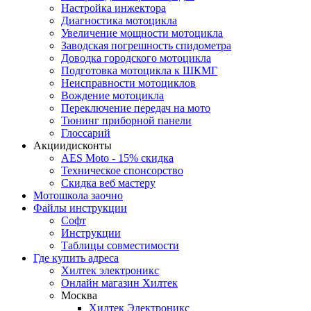
Настройка инжектора
Диагноcтика мотоцикла
Увеличение мощности мотоцикла
Заводская погрешность спидометра
Доводка городского мотоцикла
Подготовка мотоцикла к ШКМГ
Неисправности мотоциклов
Вождение мотоцикла
Переключение передач на мото
Тюнинг приборной панели
Глоссарий
Акции
дисконты
AES Moto - 15% скидка
Техническое спонсорство
Скидка веб мастеру
Мотошкола
заочно
Файлы
инструкции
Софт
Инструкции
Таблицы совместимости
Где купить
адреса
Хилтек электроникс
Онлайн магазин Хилтек
Москва
Хилтек Электроникс