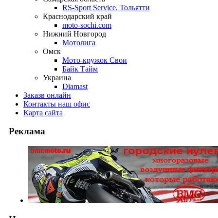
RS-Sport Service, Тольятти
Краснодарский край
moto-sochi.com
Нижний Новгород
Мотолига
Омск
Мото-кружок Свои
Байк Тайм
Украина
Diamast
Заказ
в онлайн
Контакты
наш офис
Карта
сайта
Реклама