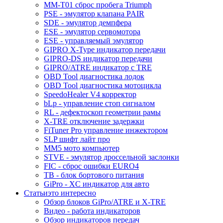
MM-T01 сброс пробега Triumph
PSE - эмулятор клапана PAIR
SDE - эмулятор демпфера
ESE - эмулятор сервомотора
ESE - управляемый эмулятор
GIPRO X-Type индикатор передачи
GIPRO-DS индикатор передачи
GIPRO/ATRE индикатор с TRE
OBD Tool диагностика лодок
OBD Tool диагностика мотоцикла
SpeedoHealer V4 корректор
bLp - управление стоп сигналом
RL - дефектоскоп геометрии рамы
X-TRE отключение задержки
FiTuner Pro управление инжектором
SLP шифт лайт про
MM5 мото компьютер
STVE - эмулятор дроссельной заслонки
FIC - сброс ошибки EURO4
TB - блок бортового питания
GiPro - XC индикатор для авто
Статьи
это интересно
Обзор блоков GiPro/ATRE и X-TRE
Видео - работа индикаторов
Обзор индикаторов передач