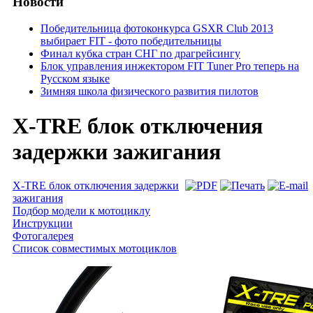
Новости
Победительница фотоконкурса GSXR Club 2013
выбирает FIT - фото победительницы
Финал кубка стран СНГ по драгрейсингу
Блок управления инжектором FIT Tuner Pro теперь на
Русском языке
Зимняя школа физического развития пилотов
X-TRE блок отключения
задержки зажигания
X-TRE блок отключения задержки
зажигания
Подбор модели к мотоциклу
Инструкции
Фотогалерея
Список совместимых мотоциклов