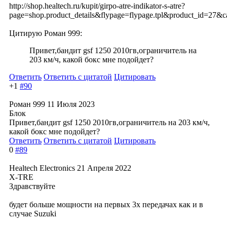
http://shop.healtech.ru/kupit/girpo-atre-indikator-s-atre?
page=shop.product_details&flypage=flypage.tpl&product_id=27&c
Цитирую Роман 999:
Привет,бандит gsf 1250 2010гв,ограничител
ь на
203 км/ч, какой бокс мне подойдет?
Ответить
Ответить с цитатой
Цитировать
+1
#90
Роман 999
11 Июля 2023
Блок
Привет,бандит gsf 1250 2010гв,ограничител
ь на 203 км/ч,
какой бокс мне подойдет?
Ответить
Ответить с цитатой
Цитировать
0
#89
Healtech Electronics
21 Апреля 2022
X-TRE
Здравствуйте
будет больше мощности на первых 3х передачах как и в
случае Suzuki