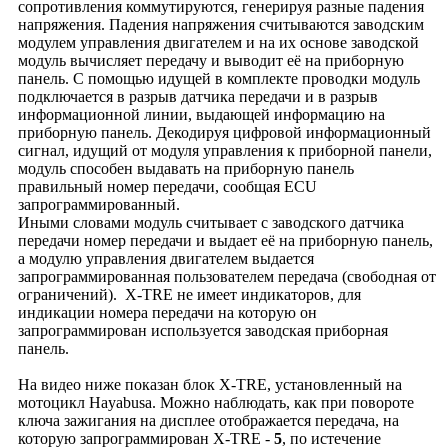
сопротивления коммутируются, генерируя разные падения
напряжения. Падения напряжения считываются заводским
модулем управления двигателем и на их основе заводской
модуль вычисляет передачу и выводит её на приборную
панель. С помощью идущей в комплекте проводки модуль
подключается в разрыв датчика передачи и в разрыв
информационной линии, выдающей информацию на
приборную панель. Декодируя цифровой информационный
сигнал, идущий от модуля управления к приборной панели,
модуль способен выдавать на приборную панель
правильный номер передачи, сообщая ECU
запрограммированный.
Иными словами модуль считывает с заводского датчика
передачи номер передачи и выдает её на приборную панель,
а модулю управления двигателем выдается
запрограммированная пользователем передача (свободная от
ограничений). X-TRE не имеет индикаторов, для
индикации номера передачи на которую он
запрограммирован используется заводская приборная
панель.
На видео ниже показан блок X-TRE, установленный на
мотоцикл Hayabusa. Можно наблюдать, как при повороте
ключа зажигания на дисплее отображается передача, на
которую запрограммирован X-TRE -
5
, по истечение