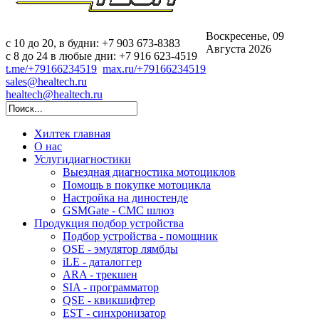
Воскресенье, 09
c 10 до 20, в будни: +7 903 673-8383
Августа 2026
с 8 до 24 в любые дни: +7 916 623-4519
t.me/+79166234519
max.ru/+79166234519
sales@healtech.ru
healtech@healtech.ru
Хилтек
главная
О нас
Услуги
диагностики
Выездная диагностика мотоциклов
Помощь в покупке мотоцикла
Настройка на диностенде
GSMGate - СМС шлюз
Продукция
подбор устройства
Подбор устройства - помощник
OSE - эмулятор лямбды
iLE - даталоггер
ARA - трекшен
SIA - программатор
QSE - квикшифтер
EST - синхронизатор