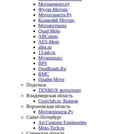
Моторемонт.ру
Фудзи-Моторс
Мотопланета,Ру
Казакофф Моторс
Мотовитрина
Quad Moto
ABCmoto
AES-Moto
altig.ru
13-lab.ru
Мультипасс
BPS
DustRoads.Ru
RMC
Прайм Мото
Подольск
TENBOX мотоспорт
Владимирская область
Gsxrclub.ru, Ковров
Воронежская область
Мотоворонеж.Ру
Санкт-Петербург
Art Customs Engineering
Moto-Tech.ru
Самарская область