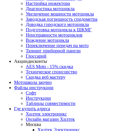
Настройка инжектора
Диагноcтика мотоцикла
Увеличение мощности мотоцикла
Заводская погрешность спидометра
Доводка городского мотоцикла
Подготовка мотоцикла к ШКМГ
Неисправности мотоциклов
Вождение мотоцикла
Переключение передач на мото
Тюнинг приборной панели
Глоссарий
Акции
дисконты
AES Moto - 15% скидка
Техническое спонсорство
Скидка веб мастеру
Мотошкола
заочно
Файлы
инструкции
Софт
Инструкции
Таблицы совместимости
Где купить
адреса
Хилтек электроникс
Онлайн магазин Хилтек
Москва
Хилтек Электроникс