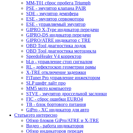
MM-T01 сброс пробега Triumph
PSE - эмулятор клапана PAIR
SDE - эмулятор демпфера
ESE - эмулятор сервомотора
ESE - управляемый эмулятор
GIPRO X-Type индикатор передачи
GIPRO-DS индикатор передачи
GIPRO/ATRE индикатор с TRE
OBD Tool диагностика лодок
OBD Tool диагностика мотоцикла
SpeedoHealer V4 корректор
bLp - управление стоп сигналом
RL - дефектоскоп геометрии рамы
X-TRE отключение задержки
FiTuner Pro управление инжектором
SLP шифт лайт про
MM5 мото компьютер
STVE - эмулятор дроссельной заслонки
FIC - сброс ошибки EURO4
TB - блок бортового питания
GiPro - XC индикатор для авто
Статьи
это интересно
Обзор блоков GiPro/ATRE и X-TRE
Видео - работа индикаторов
Обзор индикаторов передач