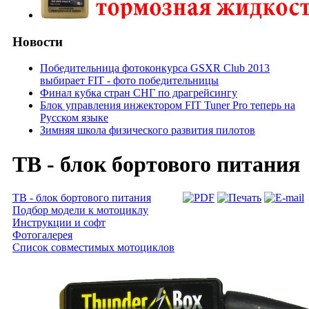
Новости
Победительница фотоконкурса GSXR Club 2013
выбирает FIT - фото победительницы
Финал кубка стран СНГ по драгрейсингу
Блок управления инжектором FIT Tuner Pro теперь на
Русском языке
Зимняя школа физического развития пилотов
TB - блок бортового питания
TB - блок бортового питания
Подбор модели к мотоциклу
Инструкции и софт
Фотогалерея
Список совместимых мотоциклов