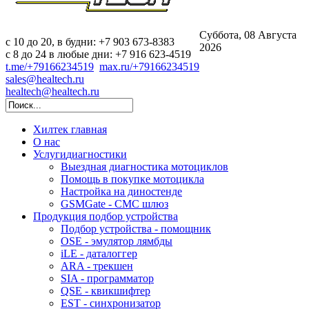
Суббота, 08 Августа
c 10 до 20, в будни: +7 903 673-8383
2026
с 8 до 24 в любые дни: +7 916 623-4519
t.me/+79166234519
max.ru/+79166234519
sales@healtech.ru
healtech@healtech.ru
Хилтек
главная
О нас
Услуги
диагностики
Выездная диагностика мотоциклов
Помощь в покупке мотоцикла
Настройка на диностенде
GSMGate - СМС шлюз
Продукция
подбор устройства
Подбор устройства - помощник
OSE - эмулятор лямбды
iLE - даталоггер
ARA - трекшен
SIA - программатор
QSE - квикшифтер
EST - синхронизатор