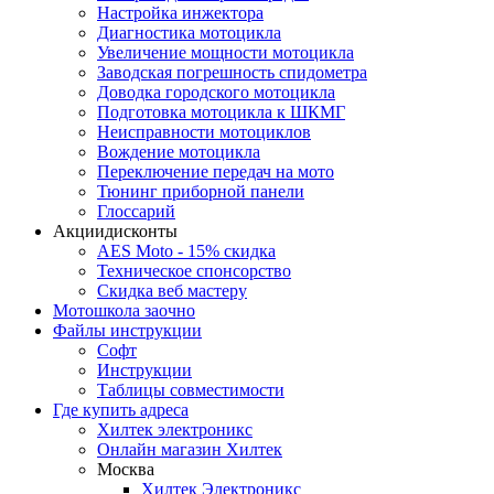
Настройка инжектора
Диагноcтика мотоцикла
Увеличение мощности мотоцикла
Заводская погрешность спидометра
Доводка городского мотоцикла
Подготовка мотоцикла к ШКМГ
Неисправности мотоциклов
Вождение мотоцикла
Переключение передач на мото
Тюнинг приборной панели
Глоссарий
Акции
дисконты
AES Moto - 15% скидка
Техническое спонсорство
Скидка веб мастеру
Мотошкола
заочно
Файлы
инструкции
Софт
Инструкции
Таблицы совместимости
Где купить
адреса
Хилтек электроникс
Онлайн магазин Хилтек
Москва
Хилтек Электроникс