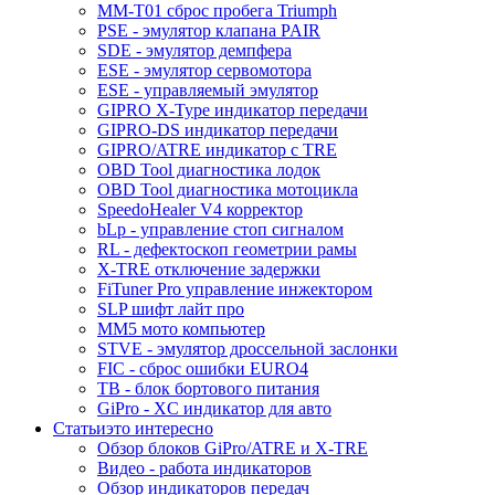
MM-T01 сброс пробега Triumph
PSE - эмулятор клапана PAIR
SDE - эмулятор демпфера
ESE - эмулятор сервомотора
ESE - управляемый эмулятор
GIPRO X-Type индикатор передачи
GIPRO-DS индикатор передачи
GIPRO/ATRE индикатор с TRE
OBD Tool диагностика лодок
OBD Tool диагностика мотоцикла
SpeedoHealer V4 корректор
bLp - управление стоп сигналом
RL - дефектоскоп геометрии рамы
X-TRE отключение задержки
FiTuner Pro управление инжектором
SLP шифт лайт про
MM5 мото компьютер
STVE - эмулятор дроссельной заслонки
FIC - сброс ошибки EURO4
TB - блок бортового питания
GiPro - XC индикатор для авто
Статьи
это интересно
Обзор блоков GiPro/ATRE и X-TRE
Видео - работа индикаторов
Обзор индикаторов передач