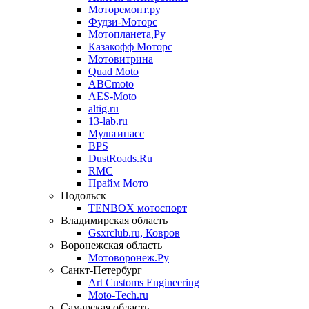
Моторемонт.ру
Фудзи-Моторс
Мотопланета,Ру
Казакофф Моторс
Мотовитрина
Quad Moto
ABCmoto
AES-Moto
altig.ru
13-lab.ru
Мультипасс
BPS
DustRoads.Ru
RMC
Прайм Мото
Подольск
TENBOX мотоспорт
Владимирская область
Gsxrclub.ru, Ковров
Воронежская область
Мотоворонеж.Ру
Санкт-Петербург
Art Customs Engineering
Moto-Tech.ru
Самарская область