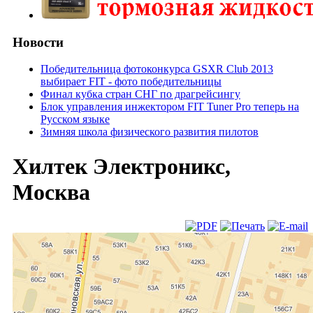
Новости
Победительница фотоконкурса GSXR Club 2013
выбирает FIT - фото победительницы
Финал кубка стран СНГ по драгрейсингу
Блок управления инжектором FIT Tuner Pro теперь на
Русском языке
Зимняя школа физического развития пилотов
Хилтек Электроникс,
Москва