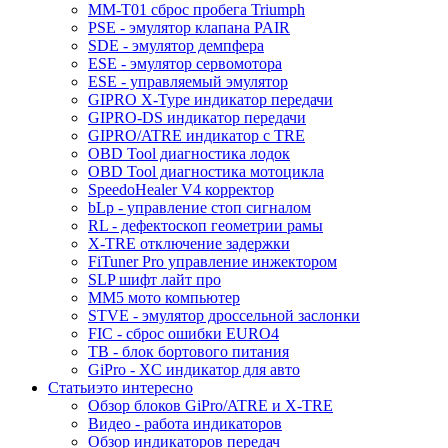
MM-T01 сброс пробега Triumph
PSE - эмулятор клапана PAIR
SDE - эмулятор демпфера
ESE - эмулятор сервомотора
ESE - управляемый эмулятор
GIPRO X-Type индикатор передачи
GIPRO-DS индикатор передачи
GIPRO/ATRE индикатор с TRE
OBD Tool диагностика лодок
OBD Tool диагностика мотоцикла
SpeedoHealer V4 корректор
bLp - управление стоп сигналом
RL - дефектоскоп геометрии рамы
X-TRE отключение задержки
FiTuner Pro управление инжектором
SLP шифт лайт про
MM5 мото компьютер
STVE - эмулятор дроссельной заслонки
FIC - сброс ошибки EURO4
TB - блок бортового питания
GiPro - XC индикатор для авто
Статьи
это интересно
Обзор блоков GiPro/ATRE и X-TRE
Видео - работа индикаторов
Обзор индикаторов передач