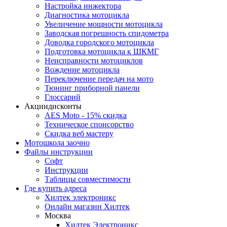
Настройка инжектора
Диагноcтика мотоцикла
Увеличение мощности мотоцикла
Заводская погрешность спидометра
Доводка городского мотоцикла
Подготовка мотоцикла к ШКМГ
Неисправности мотоциклов
Вождение мотоцикла
Переключение передач на мото
Тюнинг приборной панели
Глоссарий
Акции
дисконты
AES Moto - 15% скидка
Техническое спонсорство
Скидка веб мастеру
Мотошкола
заочно
Файлы
инструкции
Софт
Инструкции
Таблицы совместимости
Где купить
адреса
Хилтек электроникс
Онлайн магазин Хилтек
Москва
Хилтек Электроникс