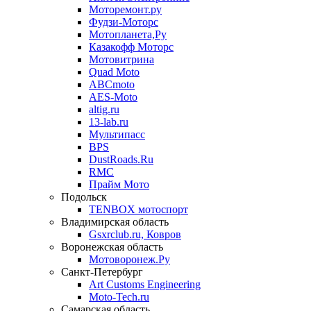
Моторемонт.ру
Фудзи-Моторс
Мотопланета,Ру
Казакофф Моторс
Мотовитрина
Quad Moto
ABCmoto
AES-Moto
altig.ru
13-lab.ru
Мультипасс
BPS
DustRoads.Ru
RMC
Прайм Мото
Подольск
TENBOX мотоспорт
Владимирская область
Gsxrclub.ru, Ковров
Воронежская область
Мотоворонеж.Ру
Санкт-Петербург
Art Customs Engineering
Moto-Tech.ru
Самарская область