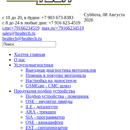
Суббота, 08 Августа
c 10 до 20, в будни: +7 903 673-8383
2026
с 8 до 24 в любые дни: +7 916 623-4519
t.me/+79166234519
max.ru/+79166234519
sales@healtech.ru
healtech@healtech.ru
Хилтек
главная
О нас
Услуги
диагностики
Выездная диагностика мотоциклов
Помощь в покупке мотоцикла
Настройка на диностенде
GSMGate - СМС шлюз
Продукция
подбор устройства
Подбор устройства - помощник
OSE - эмулятор лямбды
iLE - даталоггер
ARA - трекшен
SIA - программатор
QSE - квикшифтер
EST - синхронизатор