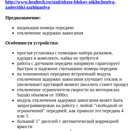
http://www.healtech.ru/stati/obzor-blokov-otklucheniya-
zaderzhki-zazhiganiya
Предназначение:
индикация номера передачи
отключение задержки зажигания
Особенности устройства:
простая установка с помощью набора разъемов,
идущих в комплекте, пайка не требуется
работа с датчиком передачи напрямую гарантирует
быстрое и надежное считывание номера передачи
на пониженных передачах встроенный модуль
отключения задержки зажигания улучшает отклик и
увеличивает крутящий момент (виллить станет проще)
отключение ограничителя скорости на мотоциклах
Suzuki объемом от 1000cc
модуль отключения задержки зажигания может быть
запрограммирован на работу с любой "свободной от
ограничений" передачей, как правило это передача 4
или 5
большой 1" дисплей с автоматической коррекцией
яркости