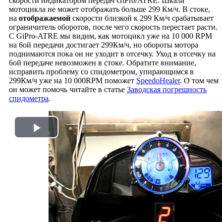
скорости индикатором передач GiPro/ATRE. Шкала
мотоцикла не может отображать больше 299 Км/ч. В стоке,
на
отображаемой
скорости близкой к 299 Км/ч срабатывает
ограничитель оборотов, после чего скорость перестает расти.
С GiPro-ATRE мы видим, как мотоцикл уже на 10 000 RPM
на 6ой передачи достигает 299Км/ч, но обороты мотора
поднимаются пока он не уходит в отсечку. Уход в отсечку на
6ой передаче невозможен в стоке. Обратите внимание,
исправить проблему со спидометром, упирающимся в
299Км/ч уже на 10 000RPM поможет
SpeedoHealer
. О том чем
он может помочь читайте в статье
Заводская погрешность
спидометра
.
Play
Video