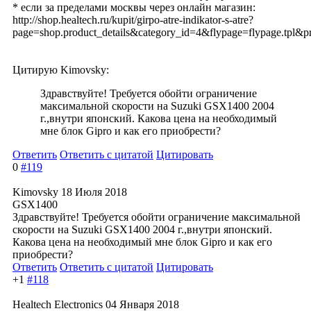
* если за пределами москвы через онлайн магазин:
http://shop.healtech.ru/kupit/girpo-atre-indikator-s-atre?
page=shop.product_details&category_id=4&flypage=flypage.tpl&p
Цитирую Kimovsky:
Здравствуйте! Требуется обойти ограничение
максимальной скорости на Suzuki GSX1400 2004
г.,внутри японский. Какова цена на необходимый
мне блок Gipro и как его приобрести?
Ответить
Ответить с цитатой
Цитировать
0
#119
Kimovsky
18 Июля 2018
GSX1400
Здравствуйте! Требуется обойти ограничение максимальной
скорости на Suzuki GSX1400 2004 г.,внутри японский.
Какова цена на необходимый мне блок Gipro и как его
приобрести?
Ответить
Ответить с цитатой
Цитировать
+1
#118
Healtech Electronics
04 Января 2018