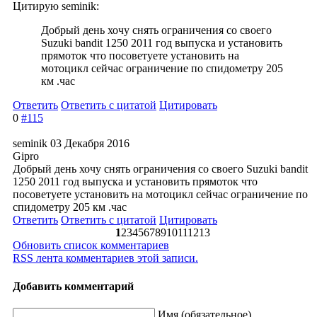
Цитирую seminik:
Добрый день хочу снять ограничения со своего
Suzuki bandit 1250 2011 год выпуска и установить
прямоток что посоветуете установить на
мотоцикл сейчас ограничение по спидометру 205
км .час
Ответить
Ответить с цитатой
Цитировать
0
#115
seminik
03 Декабря 2016
Gipro
Добрый день хочу снять ограничения со своего Suzuki bandit
1250 2011 год выпуска и установить прямоток что
посоветуете установить на мотоцикл сейчас ограничение по
спидометру 205 км .час
Ответить
Ответить с цитатой
Цитировать
1
2
3
4
5
6
7
8
9
10
11
12
13
Обновить список комментариев
RSS лента комментариев этой записи.
Добавить комментарий
Имя (обязательное)