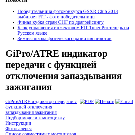
Победительница фотоконкурса GSXR Club 2013
выбирает FIT - фото победительницы
Финал кубка стран СНГ по драгрейсингу
Блок управления инжектором FIT Tuner Pro теперь на
Русском языке
Зимняя школа физического развития пилотов
GiPro/ATRE индикатор
передачи с функцией
отключения запаздывания
зажигания
GiPro/ATRE индикатор передачи с
функцией отключения
запаздывания зажигания
Подбор модели к мотоциклу
Инструкции
Фотогалерея
Список совместимых мотоциклов