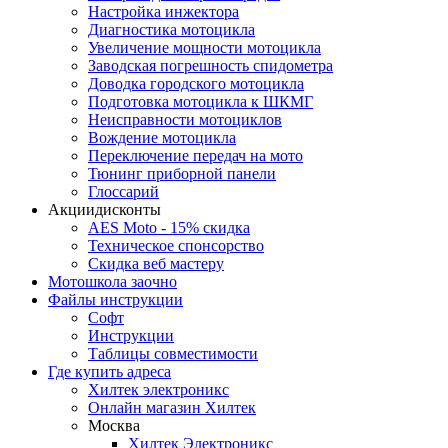
Настройка инжектора
Диагноcтика мотоцикла
Увеличение мощности мотоцикла
Заводская погрешность спидометра
Доводка городского мотоцикла
Подготовка мотоцикла к ШКМГ
Неисправности мотоциклов
Вождение мотоцикла
Переключение передач на мото
Тюнинг приборной панели
Глоссарий
Акции
дисконты
AES Moto - 15% скидка
Техническое спонсорство
Скидка веб мастеру
Мотошкола
заочно
Файлы
инструкции
Софт
Инструкции
Таблицы совместимости
Где купить
адреса
Хилтек электроникс
Онлайн магазин Хилтек
Москва
Хилтек Электроникс