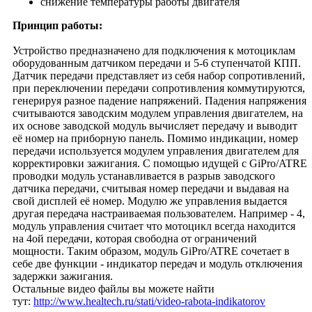
снижение температуры работы двигателя
Принцип работы:
Устройство предназначено для подключения к мотоциклам
оборудованным датчиком передачи и 5-6 ступенчатой КПП.
Датчик передачи представляет из себя набор сопротивлений,
при переключении передачи сопротивления коммутируются,
генерируя разное падение напряжений. Падения напряжения
считываются заводским модулем управления двигателем, на
их основе заводской модуль вычисляет передачу и выводит
её номер на приборную панель. Помимо индикации, номер
передачи используется модулем управления двигателем для
корректировки зажигания. С помощью идущей с GiPro/ATRE
проводки модуль устанавливается в разрыв заводского
датчика передачи, считывая номер передачи и выдавая на
свой дисплей её номер. Модулю же управления выдается
другая передача настраиваемая пользователем. Например - 4,
модуль управления считает что мотоцикл всегда находится
на 4ой передачи, которая свободна от ограничений
мощности. Таким образом, модуль GiPro/ATRE сочетает в
себе две функции - индикатор передач и модуль отключения
задержки зажигания.
Остальные видео файлы вы можете найти
тут:
http://www.healtech.ru/stati/video-rabota-indikatorov