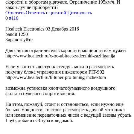
скорости и оборотам gipro/atre. Ограничение 195км/ч. И
какой лучше приобрести?
Ответить
Ответить с цитатой
Цитировать
0
#116
Healtech Electronics
03 Декабря 2016
bandit 1250
Здравствуйте.
Для снятия ограничителя скорости и мощности вам нужен
http://www.healtech.ru/x-tre-ubiraet-zaderzhki-zazhiganija
Если у вас есть доступ к стенду - можно рассмотреть
покупку блока управления инжектором FIT-S02
http://www.healtech.ru/fi-tuner-pro-tuning-inzhektora
возможна установка хлопчатобумажно
го воздушного
фильтра нулевого сопротивления.
На этом, пожалуй, стоит и остановиться, если нужно ещё
больше мощности, то стоит рассмотреть другой мотоцикл
или изменение передаточных чисел с ведущей звезды убрать
1 зуб, добавить 3 зуба к ведомой.