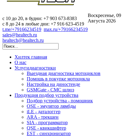
Воскресенье, 09
c 10 до 20, в будни: +7 903 673-8383
Августа 2026
с 8 до 24 в любые дни: +7 916 623-4519
t.me/+79166234519
max.ru/+79166234519
sales@healtech.ru
healtech@healtech.ru
Хилтек
главная
О нас
Услуги
диагностики
Выездная диагностика мотоциклов
Помощь в покупке мотоцикла
Настройка на диностенде
GSMGate - СМС шлюз
Продукция
подбор устройства
Подбор устройства - помощник
OSE - эмулятор лямбды
iLE - даталоггер
ARA - трекшен
SIA - программатор
QSE - квикшифтер
EST - синхронизатор