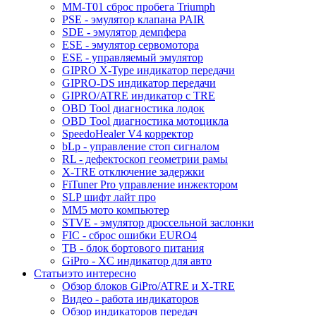
MM-T01 сброс пробега Triumph
PSE - эмулятор клапана PAIR
SDE - эмулятор демпфера
ESE - эмулятор сервомотора
ESE - управляемый эмулятор
GIPRO X-Type индикатор передачи
GIPRO-DS индикатор передачи
GIPRO/ATRE индикатор с TRE
OBD Tool диагностика лодок
OBD Tool диагностика мотоцикла
SpeedoHealer V4 корректор
bLp - управление стоп сигналом
RL - дефектоскоп геометрии рамы
X-TRE отключение задержки
FiTuner Pro управление инжектором
SLP шифт лайт про
MM5 мото компьютер
STVE - эмулятор дроссельной заслонки
FIC - сброс ошибки EURO4
TB - блок бортового питания
GiPro - XC индикатор для авто
Статьи
это интересно
Обзор блоков GiPro/ATRE и X-TRE
Видео - работа индикаторов
Обзор индикаторов передач