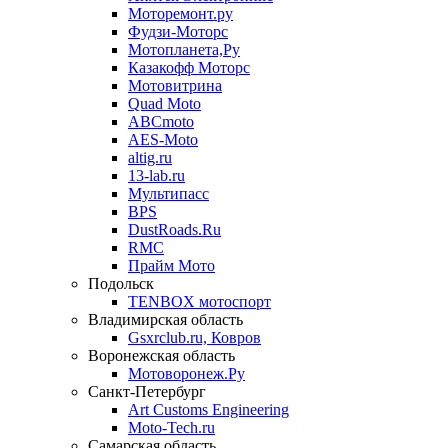
Моторемонт.ру
Фудзи-Моторс
Мотопланета,Ру
Казакофф Моторс
Мотовитрина
Quad Moto
ABCmoto
AES-Moto
altig.ru
13-lab.ru
Мультипасс
BPS
DustRoads.Ru
RMC
Прайм Мото
Подольск
TENBOX мотоспорт
Владимирская область
Gsxrclub.ru, Ковров
Воронежская область
Мотоворонеж.Ру
Санкт-Петербург
Art Customs Engineering
Moto-Tech.ru
Самарская область