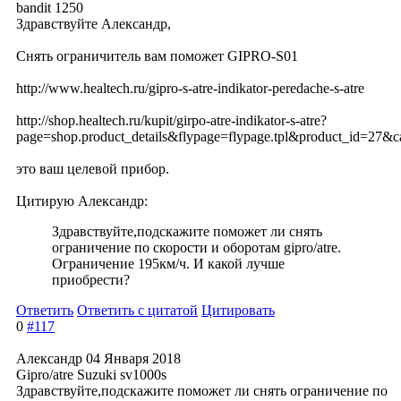
bandit 1250
Здравствуйте Александр,
Снять ограничитель вам поможет GIPRO-S01
http://www.healtech.ru/gipro-s-atre-indikator-peredache-s-atre
http://shop.healtech.ru/kupit/girpo-atre-indikator-s-atre?
page=shop.product_details&flypage=flypage.tpl&product_id=27&c
это ваш целевой прибор.
Цитирую Александр:
Здравствуйте,по
дскажите поможет ли снять
ограничение по скорости и оборотам gipro/atre.
Ограничение 195км/ч. И какой лучше
приобрести?
Ответить
Ответить с цитатой
Цитировать
0
#117
Александр
04 Января 2018
Gipro/atre Suzuki sv1000s
Здравствуйте,по
дскажите поможет ли снять ограничение по