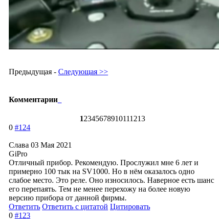
Предыдущая -
Следующая >>
Комментарии
1
2
3
4
5
6
7
8
9
10
11
12
13
0
#124
Слава
03 Мая 2021
GiPro
Отличный прибор. Рекомендую. Прослужил мне 6 лет и
примерно 100 тык на SV1000. Но в нём оказалось одно
слабое место. Это реле. Оно износилось. Наверное есть шанс
его перепаять. Тем не менее перехожу на более новую
версию прибора от данной фирмы.
Ответить
Ответить с цитатой
Цитировать
0
#123