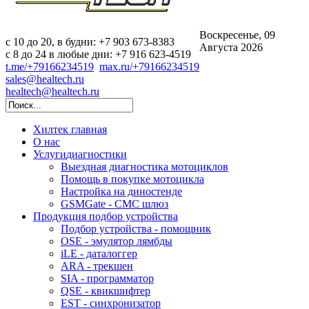
Воскресенье, 09
c 10 до 20, в будни: +7 903 673-8383
Августа 2026
с 8 до 24 в любые дни: +7 916 623-4519
t.me/+79166234519
max.ru/+79166234519
sales@healtech.ru
healtech@healtech.ru
Хилтек
главная
О нас
Услуги
диагностики
Выездная диагностика мотоциклов
Помощь в покупке мотоцикла
Настройка на диностенде
GSMGate - СМС шлюз
Продукция
подбор устройства
Подбор устройства - помощник
OSE - эмулятор лямбды
iLE - даталоггер
ARA - трекшен
SIA - программатор
QSE - квикшифтер
EST - синхронизатор