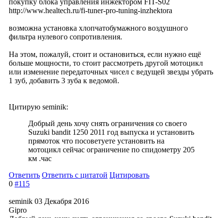
покупку блока управления инжектором FIT-S02
http://www.healtech.ru/fi-tuner-pro-tuning-inzhektora
возможна установка хлопчатобумажно
го воздушного
фильтра нулевого сопротивления.
На этом, пожалуй, стоит и остановиться, если нужно ещё
больше мощности, то стоит рассмотреть другой мотоцикл
или изменение передаточных чисел с ведущей звезды убрать
1 зуб, добавить 3 зуба к ведомой.
Цитирую seminik:
Добрый день хочу снять ограничения со своего
Suzuki bandit 1250 2011 год выпуска и установить
прямоток что посоветуете установить на
мотоцикл сейчас ограничение по спидометру 205
км .час
Ответить
Ответить с цитатой
Цитировать
0
#115
seminik
03 Декабря 2016
Gipro