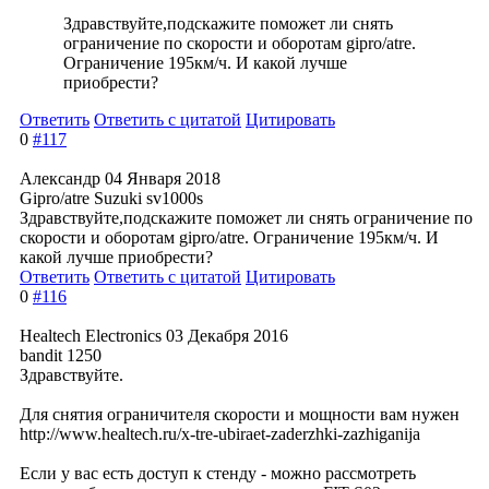
Здравствуйте,по
дскажите поможет ли снять
ограничение по скорости и оборотам gipro/atre.
Ограничение 195км/ч. И какой лучше
приобрести?
Ответить
Ответить с цитатой
Цитировать
0
#117
Александр
04 Января 2018
Gipro/atre Suzuki sv1000s
Здравствуйте,по
дскажите поможет ли снять ограничение по
скорости и оборотам gipro/atre. Ограничение 195км/ч. И
какой лучше приобрести?
Ответить
Ответить с цитатой
Цитировать
0
#116
Healtech Electronics
03 Декабря 2016
bandit 1250
Здравствуйте.
Для снятия ограничителя скорости и мощности вам нужен
http://www.healtech.ru/x-tre-ubiraet-zaderzhki-zazhiganija
Если у вас есть доступ к стенду - можно рассмотреть