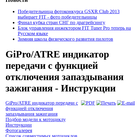
Победительница фотоконкурса GSXR Club 2013
выбирает FIT - фото победительницы
Финал кубка стран СНГ по драгрейсингу
Блок управления инжектором FIT Tuner Pro теперь на
Русском языке
Зимняя школа физического развития пилотов
GiPro/ATRE индикатор
передачи с функцией
отключения запаздывания
зажигания - Инструкции
GiPro/ATRE индикатор передачи с
функцией отключения
запаздывания зажигания
Подбор модели к мотоциклу
Инструкции
Фотогалерея
Список совместимых мотоциклов