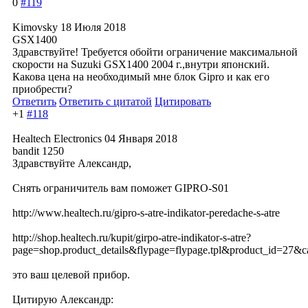
0
#119
Kimovsky
18 Июля 2018
GSX1400
Здравствуйте! Требуется обойти ограничение максимальной
скорости на Suzuki GSX1400 2004 г.,внутри японский.
Какова цена на необходимый мне блок Gipro и как его
приобрести?
Ответить
Ответить с цитатой
Цитировать
+1
#118
Healtech Electronics
04 Января 2018
bandit 1250
Здравствуйте Александр,
Снять ограничитель вам поможет GIPRO-S01
http://www.healtech.ru/gipro-s-atre-indikator-peredache-s-atre
http://shop.healtech.ru/kupit/girpo-atre-indikator-s-atre?
page=shop.product_details&flypage=flypage.tpl&product_id=27&c
это ваш целевой прибор.
Цитирую Александр: