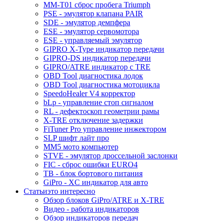
MM-T01 сброс пробега Triumph
PSE - эмулятор клапана PAIR
SDE - эмулятор демпфера
ESE - эмулятор сервомотора
ESE - управляемый эмулятор
GIPRO X-Type индикатор передачи
GIPRO-DS индикатор передачи
GIPRO/ATRE индикатор с TRE
OBD Tool диагностика лодок
OBD Tool диагностика мотоцикла
SpeedoHealer V4 корректор
bLp - управление стоп сигналом
RL - дефектоскоп геометрии рамы
X-TRE отключение задержки
FiTuner Pro управление инжектором
SLP шифт лайт про
MM5 мото компьютер
STVE - эмулятор дроссельной заслонки
FIC - сброс ошибки EURO4
TB - блок бортового питания
GiPro - XC индикатор для авто
Статьи
это интересно
Обзор блоков GiPro/ATRE и X-TRE
Видео - работа индикаторов
Обзор индикаторов передач