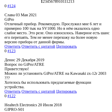
1
2
3
4
5
6
7
8
9
10
11
12
13
0
#124
Слава
03 Мая 2021
GiPro
Отличный прибор. Рекомендую. Прослужил мне 6 лет и
примерно 100 тык на SV1000. Но в нём оказалось одно
слабое место. Это реле. Оно износилось. Наверное есть шанс
его перепаять. Тем не менее перехожу на более новую
версию прибора от данной фирмы.
Ответить
Ответить с цитатой
Цитировать
0
#123
Денис
29 Декабря 2019
Вопрос по GiPro/ATRE
Приветствую!
Можно ли установить GiPro/ATRE на Kawasaki zx-12r 2003
???
Хотелось бы использовать предлагаемые функции
устройства.
Ответить
Ответить с цитатой
Цитировать
0
#122
Healtech Electronics
20 Июля 2018
GIPRO-S01