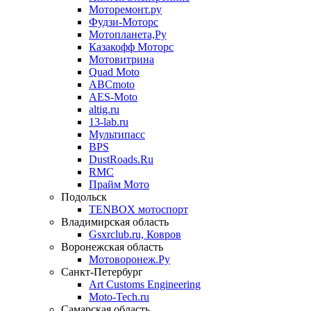
Моторемонт.ру
Фудзи-Моторс
Мотопланета,Ру
Казакофф Моторс
Мотовитрина
Quad Moto
ABCmoto
AES-Moto
altig.ru
13-lab.ru
Мультипасс
BPS
DustRoads.Ru
RMC
Прайм Мото
Подольск
TENBOX мотоспорт
Владимирская область
Gsxrclub.ru, Ковров
Воронежская область
Мотоворонеж.Ру
Санкт-Петербург
Art Customs Engineering
Moto-Tech.ru
Самарская область