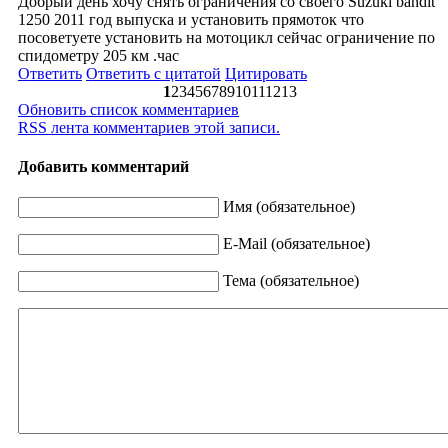
Добрый день хочу снять ограничения со своего Suzuki bandit
1250 2011 год выпуска и установить прямоток что
посоветуете установить на мотоцикл сейчас ограничение по
спидометру 205 км .час
Ответить
Ответить с цитатой
Цитировать
1
2
3
4
5
6
7
8
9
10
11
12
13
Обновить список комментариев
RSS лента комментариев этой записи.
Добавить комментарий
Имя (обязательное)
E-Mail (обязательное)
Тема (обязательное)