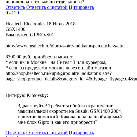
использовать только по отдельности?
Ответить
Ответить с цитатой
Цитировать
0
#120
Healtech Electronics
18 Июля 2018
GSX1400
Вам нужен GIPRO-S01
http://www.healtech.ru/gipro-s-atre-indikator-peredache-s-atre
8300.00 руб, приобрести можно:
* если вы в Москве - на Янгеля 3 или курьером,
* если за пределами москвы через онлайн магазин:
http://shop.healtech.ru/kupit/girpo-atre-indikator-s-atre?
page=shop.product_details&category_id=4&flypage=flypage.tpl&p
Цитирую Kimovsky:
Здравствуйте! Требуется обойти ограничение
максимальной скорости на Suzuki GSX1400 2004
г.,внутри японский. Какова цена на необходимый
мне блок Gipro и как его приобрести?
Ответить
Ответить с цитатой
Цитировать