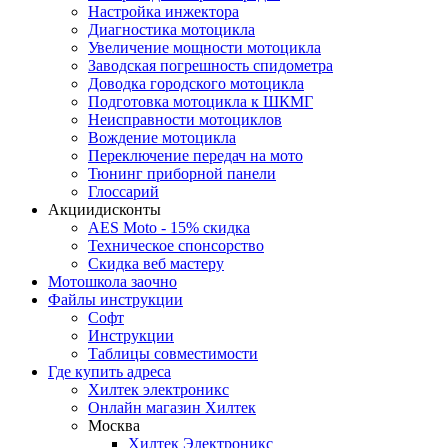
Настройка инжектора
Диагноcтика мотоцикла
Увеличение мощности мотоцикла
Заводская погрешность спидометра
Доводка городского мотоцикла
Подготовка мотоцикла к ШКМГ
Неисправности мотоциклов
Вождение мотоцикла
Переключение передач на мото
Тюнинг приборной панели
Глоссарий
Акции
дисконты
AES Moto - 15% скидка
Техническое спонсорство
Скидка веб мастеру
Мотошкола
заочно
Файлы
инструкции
Софт
Инструкции
Таблицы совместимости
Где купить
адреса
Хилтек электроникс
Онлайн магазин Хилтек
Москва
Хилтек Электроникс