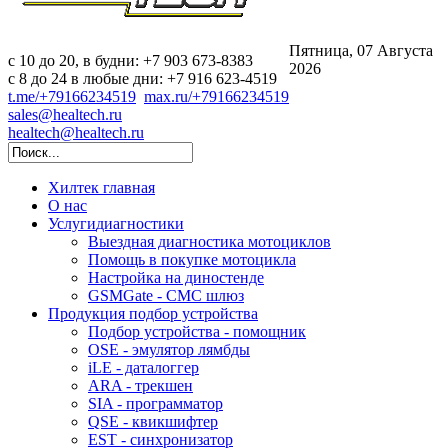
Пятница, 07 Августа
c 10 до 20, в будни: +7 903 673-8383
2026
с 8 до 24 в любые дни: +7 916 623-4519
t.me/+79166234519
max.ru/+79166234519
sales@healtech.ru
healtech@healtech.ru
Хилтек
главная
О нас
Услуги
диагностики
Выездная диагностика мотоциклов
Помощь в покупке мотоцикла
Настройка на диностенде
GSMGate - СМС шлюз
Продукция
подбор устройства
Подбор устройства - помощник
OSE - эмулятор лямбды
iLE - даталоггер
ARA - трекшен
SIA - программатор
QSE - квикшифтер
EST - синхронизатор