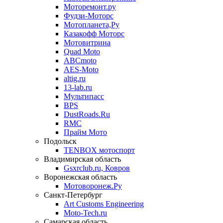
Моторемонт.ру
Фудзи-Моторс
Мотопланета,Ру
Казакофф Моторс
Мотовитрина
Quad Moto
ABCmoto
AES-Moto
altig.ru
13-lab.ru
Мультипасс
BPS
DustRoads.Ru
RMC
Прайм Мото
Подольск
TENBOX мотоспорт
Владимирская область
Gsxrclub.ru, Ковров
Воронежская область
Мотоворонеж.Ру
Санкт-Петербург
Art Customs Engineering
Moto-Tech.ru
Самарская область