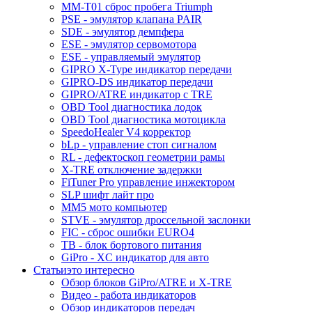
MM-T01 сброс пробега Triumph
PSE - эмулятор клапана PAIR
SDE - эмулятор демпфера
ESE - эмулятор сервомотора
ESE - управляемый эмулятор
GIPRO X-Type индикатор передачи
GIPRO-DS индикатор передачи
GIPRO/ATRE индикатор с TRE
OBD Tool диагностика лодок
OBD Tool диагностика мотоцикла
SpeedoHealer V4 корректор
bLp - управление стоп сигналом
RL - дефектоскоп геометрии рамы
X-TRE отключение задержки
FiTuner Pro управление инжектором
SLP шифт лайт про
MM5 мото компьютер
STVE - эмулятор дроссельной заслонки
FIC - сброс ошибки EURO4
TB - блок бортового питания
GiPro - XC индикатор для авто
Статьи
это интересно
Обзор блоков GiPro/ATRE и X-TRE
Видео - работа индикаторов
Обзор индикаторов передач