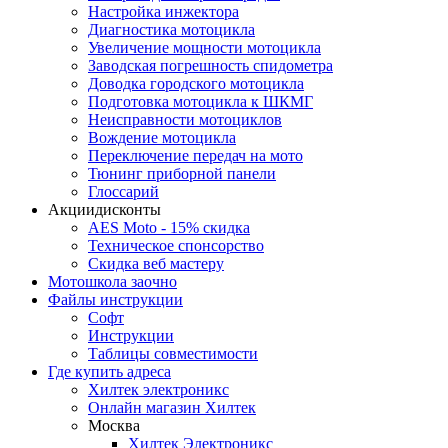
Настройка инжектора
Диагноcтика мотоцикла
Увеличение мощности мотоцикла
Заводская погрешность спидометра
Доводка городского мотоцикла
Подготовка мотоцикла к ШКМГ
Неисправности мотоциклов
Вождение мотоцикла
Переключение передач на мото
Тюнинг приборной панели
Глоссарий
Акции
дисконты
AES Moto - 15% скидка
Техническое спонсорство
Скидка веб мастеру
Мотошкола
заочно
Файлы
инструкции
Софт
Инструкции
Таблицы совместимости
Где купить
адреса
Хилтек электроникс
Онлайн магазин Хилтек
Москва
Хилтек Электроникс