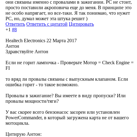
они связаны именно с провалами в зажигании. PC не стоит,
просто поставили акроповича еще до меня. В принципе это
не особо напрягает, но все-таки. Я так понимаю, что нужет
PC, но, думал может эта штука решит )
Ответить
Ответить с цитатой
Цитировать
+1
#8
Healtech Electronics
22 Марта 2017
Антон
Здравствуйте Антон
Если не горит лампочка - Проверьте Мотор = Check Engine =
FI
то вряд ли провалы связаны с выпускным клапаном. Если
ошибка горит - то такое возможно.
Провалы в зажигание? Вы имеете в виду пропуски? Или
провалы мощности/тяги?
У вас скорее всего бензонасос засорен или установлен
PowerCommander, в который загружена карта не от вашего
мотоцикла.
Цитирую Антон: