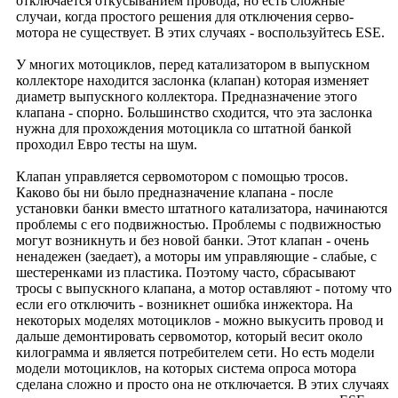
отключается откусыванием провода, но есть сложные
случаи, когда простого решения для отключения серво-
мотора не существует. В этих случаях - воспользуйтесь ESE.
У многих мотоциклов, перед катализатором в выпускном
коллекторе находится заслонка (клапан) которая изменяет
диаметр выпускного коллектора. Предназначение этого
клапана - спорно. Большинство сходится, что эта заслонка
нужна для прохождения мотоцикла со штатной банкой
проходил Евро тесты на шум.
Клапан управляется сервомотором с помощью тросов.
Каково бы ни было предназначение клапана - после
установки банки вместо штатного катализатора, начинаются
проблемы с его подвижностью. Проблемы с подвижностью
могут возникнуть и без новой банки. Этот клапан - очень
ненадежен (заедает), а моторы им управляющие - слабые, с
шестеренками из пластика. Поэтому часто, сбрасывают
тросы с выпускного клапана, а мотор оставляют - потому что
если его отключить - возникнет ошибка инжектора. На
некоторых моделях мотоциклов - можно выкусить провод и
дальше демонтировать сервомотор, который весит около
килограмма и является потребителем сети. Но есть модели
модели мотоциклов, на которых система опроса мотора
сделана сложно и просто она не отключается. В этих случаях