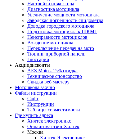
Настройка инжектора
Диагноcтика мотоцикла
Увеличение мощности мотоцикла
Заводская погрешность спидометра
Доводка городского мотоцикла
Подготовка мотоцикла к ШКМГ
Неисправности мотоциклов
Вождение мотоцикла
Переключение передач на мото
Тюнинг приборной панели
Глоссарий
Акции
дисконты
AES Moto - 15% скидка
Техническое спонсорство
Скидка веб мастеру
Мотошкола
заочно
Файлы
инструкции
Софт
Инструкции
Таблицы совместимости
Где купить
адреса
Хилтек электроникс
Онлайн магазин Хилтек
Москва
Хилтек Электроникс