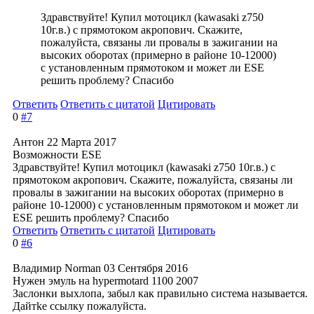
Здравствуйте! Купил мотоцикл (kawasaki z750
10г.в.) с прямотоком акропович. Скажите,
пожалуйста, связаны ли провалы в зажигании на
высоких оборотах (примерно в районе 10-12000)
с установленным прямотоком и может ли ESE
решить проблему? Спасибо
Ответить
Ответить с цитатой
Цитировать
0
#7
Антон
22 Марта 2017
Возможности ESE
Здравствуйте! Купил мотоцикл (kawasaki z750 10г.в.) с
прямотоком акропович. Скажите, пожалуйста, связаны ли
провалы в зажигании на высоких оборотах (примерно в
районе 10-12000) с установленным прямотоком и может ли
ESE решить проблему? Спасибо
Ответить
Ответить с цитатой
Цитировать
0
#6
Владимир Norman
03 Сентября 2016
Нужен эмуль на hypermotard 1100 2007
Заслонки выхлопа, забыл как правильно система называется.
Дайтkе ссылку пожалуйста.