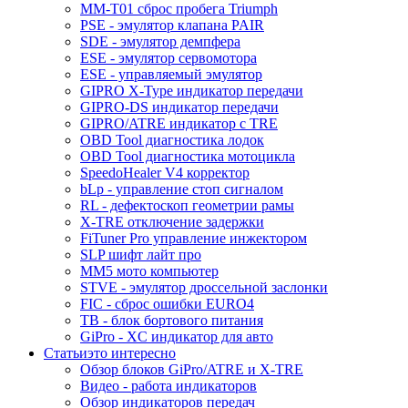
MM-T01 сброс пробега Triumph
PSE - эмулятор клапана PAIR
SDE - эмулятор демпфера
ESE - эмулятор сервомотора
ESE - управляемый эмулятор
GIPRO X-Type индикатор передачи
GIPRO-DS индикатор передачи
GIPRO/ATRE индикатор с TRE
OBD Tool диагностика лодок
OBD Tool диагностика мотоцикла
SpeedoHealer V4 корректор
bLp - управление стоп сигналом
RL - дефектоскоп геометрии рамы
X-TRE отключение задержки
FiTuner Pro управление инжектором
SLP шифт лайт про
MM5 мото компьютер
STVE - эмулятор дроссельной заслонки
FIC - сброс ошибки EURO4
TB - блок бортового питания
GiPro - XC индикатор для авто
Статьи
это интересно
Обзор блоков GiPro/ATRE и X-TRE
Видео - работа индикаторов
Обзор индикаторов передач