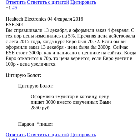
Ответить
Ответить с цитатой
Цитировать
+1
#5
Healtech Electronics
04 Февраля 2016
ESE-S01
Вы справшивали 13 декабря, а оформили заказ 4 февраля. С
тех пор цены изменились на 5%. Прежняя цена действовала
с лета 2015 года, когда курс Евро был 70-72. Если бы вы
оформили заказ 13 декабря - цена была бы 2800р. Сейчас
ESE стоит 3000р. как и написано в ценнике на сайтах. Когда
Евро откатится в 70р. то цена вернется, если Евро улетит в
100р - цена увеличится.
Цитирую Болот:
Цитирую Болот:
Оформляю эмулятор в корзину, цену
пищет 3000 вместо озвученных Вами
2850 руб.
Пардон. *пишет
Ответить
Ответить с цитатой
Цитировать