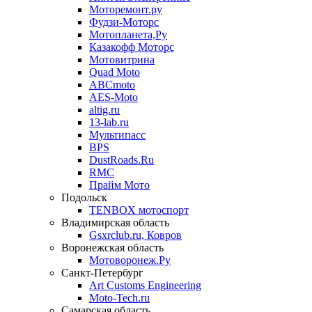
Моторемонт.ру
Фудзи-Моторс
Мотопланета,Ру
Казакофф Моторс
Мотовитрина
Quad Moto
ABCmoto
AES-Moto
altig.ru
13-lab.ru
Мультипасс
BPS
DustRoads.Ru
RMC
Прайм Мото
Подольск
TENBOX мотоспорт
Владимирская область
Gsxrclub.ru, Ковров
Воронежская область
Мотоворонеж.Ру
Санкт-Петербург
Art Customs Engineering
Moto-Tech.ru
Самарская область