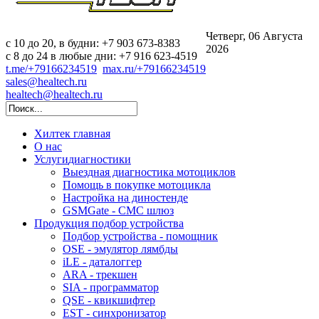
Четверг, 06 Августа
c 10 до 20, в будни: +7 903 673-8383
2026
с 8 до 24 в любые дни: +7 916 623-4519
t.me/+79166234519
max.ru/+79166234519
sales@healtech.ru
healtech@healtech.ru
Хилтек
главная
О нас
Услуги
диагностики
Выездная диагностика мотоциклов
Помощь в покупке мотоцикла
Настройка на диностенде
GSMGate - СМС шлюз
Продукция
подбор устройства
Подбор устройства - помощник
OSE - эмулятор лямбды
iLE - даталоггер
ARA - трекшен
SIA - программатор
QSE - квикшифтер
EST - синхронизатор