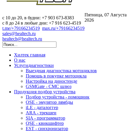
Пятница, 07 Августа
c 10 до 20, в будни: +7 903 673-8383
2026
с 8 до 24 в любые дни: +7 916 623-4519
t.me/+79166234519
max.ru/+79166234519
sales@healtech.ru
healtech@healtech.ru
Хилтек
главная
О нас
Услуги
диагностики
Выездная диагностика мотоциклов
Помощь в покупке мотоцикла
Настройка на диностенде
GSMGate - СМС шлюз
Продукция
подбор устройства
Подбор устройства - помощник
OSE - эмулятор лямбды
iLE - даталоггер
ARA - трекшен
SIA - программатор
QSE - квикшифтер
EST - синхронизатор