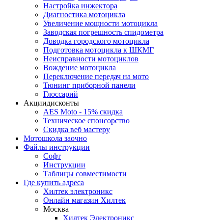
Настройка инжектора
Диагноcтика мотоцикла
Увеличение мощности мотоцикла
Заводская погрешность спидометра
Доводка городского мотоцикла
Подготовка мотоцикла к ШКМГ
Неисправности мотоциклов
Вождение мотоцикла
Переключение передач на мото
Тюнинг приборной панели
Глоссарий
Акции
дисконты
AES Moto - 15% скидка
Техническое спонсорство
Скидка веб мастеру
Мотошкола
заочно
Файлы
инструкции
Софт
Инструкции
Таблицы совместимости
Где купить
адреса
Хилтек электроникс
Онлайн магазин Хилтек
Москва
Хилтек Электроникс