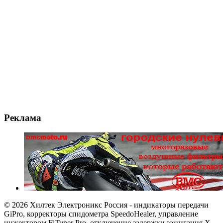
Реклама
© 2026 Хилтек Электроникс Россия - индикаторы передачи
GiPro, корректоры спидометра SpeedoHealer, управление
инжектором FiTuner Pro, отключение задержки зажигания X-