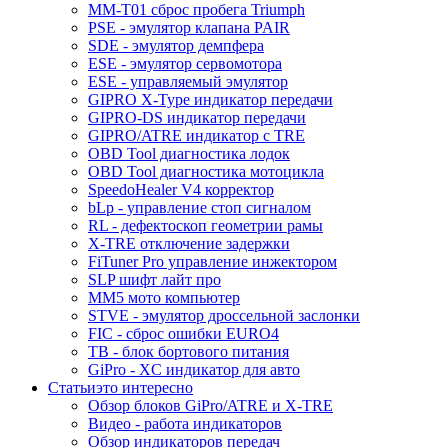
MM-T01 сброс пробега Triumph
PSE - эмулятор клапана PAIR
SDE - эмулятор демпфера
ESE - эмулятор сервомотора
ESE - управляемый эмулятор
GIPRO X-Type индикатор передачи
GIPRO-DS индикатор передачи
GIPRO/ATRE индикатор с TRE
OBD Tool диагностика лодок
OBD Tool диагностика мотоцикла
SpeedoHealer V4 корректор
bLp - управление стоп сигналом
RL - дефектоскоп геометрии рамы
X-TRE отключение задержки
FiTuner Pro управление инжектором
SLP шифт лайт про
MM5 мото компьютер
STVE - эмулятор дроссельной заслонки
FIC - сброс ошибки EURO4
TB - блок бортового питания
GiPro - XC индикатор для авто
Статьи
это интересно
Обзор блоков GiPro/ATRE и X-TRE
Видео - работа индикаторов
Обзор индикаторов передач