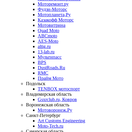
Моторемонт.ру
Фудзи-Моторс
Мотопланета,Ру
Казакофф Моторс
Мотовитрина
Quad Moto
ABCmoto
AES-Moto
altig.ru
13-lab.ru
Мультипасс
BPS
DustRoads.Ru
RMC
Прайм Мото
Подольск
TENBOX мотоспорт
Владимирская область
Gsxrclub.ru, Ковров
Воронежская область
Мотоворонеж.Ру
Санкт-Петербург
Art Customs Engineering
Moto-Tech.ru
Самарская область