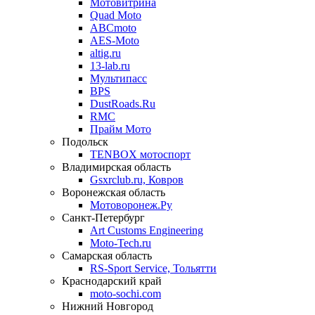
Мотовитрина
Quad Moto
ABCmoto
AES-Moto
altig.ru
13-lab.ru
Мультипасс
BPS
DustRoads.Ru
RMC
Прайм Мото
Подольск
TENBOX мотоспорт
Владимирская область
Gsxrclub.ru, Ковров
Воронежская область
Мотоворонеж.Ру
Санкт-Петербург
Art Customs Engineering
Moto-Tech.ru
Самарская область
RS-Sport Service, Тольятти
Краснодарский край
moto-sochi.com
Нижний Новгород