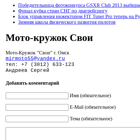
Победительница фотоконкурса GSXR Club 2013 выбирае
Финал кубка стран СНГ по драгрейсингу
Блок управления инжектором FIT Tuner Pro теперь на Р
Зимняя школа физического развития пилотов
Мото-кружок Свои
Мото-Кружок "Свои" г. Омск
mirmoto55@yandex.ru
тел: +7 (3812) 633-123
Андреев Сергей
Добавить комментарий
Имя (обязательное)
E-Mail (обязательное)
Тема (обязательное)