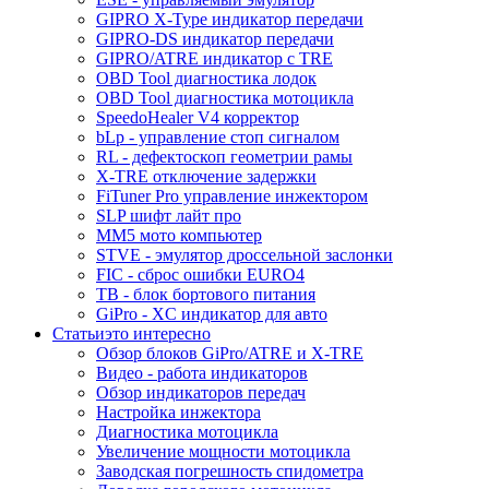
GIPRO X-Type индикатор передачи
GIPRO-DS индикатор передачи
GIPRO/ATRE индикатор с TRE
OBD Tool диагностика лодок
OBD Tool диагностика мотоцикла
SpeedoHealer V4 корректор
bLp - управление стоп сигналом
RL - дефектоскоп геометрии рамы
X-TRE отключение задержки
FiTuner Pro управление инжектором
SLP шифт лайт про
MM5 мото компьютер
STVE - эмулятор дроссельной заслонки
FIC - сброс ошибки EURO4
TB - блок бортового питания
GiPro - XC индикатор для авто
Статьи
это интересно
Обзор блоков GiPro/ATRE и X-TRE
Видео - работа индикаторов
Обзор индикаторов передач
Настройка инжектора
Диагноcтика мотоцикла
Увеличение мощности мотоцикла
Заводская погрешность спидометра