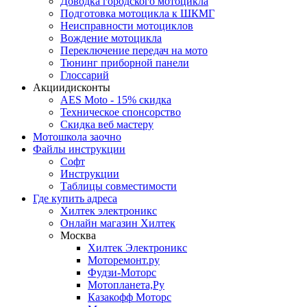
Доводка городского мотоцикла
Подготовка мотоцикла к ШКМГ
Неисправности мотоциклов
Вождение мотоцикла
Переключение передач на мото
Тюнинг приборной панели
Глоссарий
Акции
дисконты
AES Moto - 15% скидка
Техническое спонсорство
Скидка веб мастеру
Мотошкола
заочно
Файлы
инструкции
Софт
Инструкции
Таблицы совместимости
Где купить
адреса
Хилтек электроникс
Онлайн магазин Хилтек
Москва
Хилтек Электроникс
Моторемонт.ру
Фудзи-Моторс
Мотопланета,Ру
Казакофф Моторс