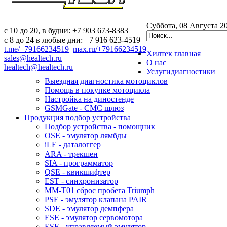
Суббота, 08 Августа 2
c 10 до 20, в будни: +7 903 673-8383
с 8 до 24 в любые дни: +7 916 623-4519
t.me/+79166234519
max.ru/+79166234519
Хилтек
главная
sales@healtech.ru
О нас
healtech@healtech.ru
Услуги
диагностики
Выездная диагностика мотоциклов
Помощь в покупке мотоцикла
Настройка на диностенде
GSMGate - СМС шлюз
Продукция
подбор устройства
Подбор устройства - помощник
OSE - эмулятор лямбды
iLE - даталоггер
ARA - трекшен
SIA - программатор
QSE - квикшифтер
EST - синхронизатор
MM-T01 сброс пробега Triumph
PSE - эмулятор клапана PAIR
SDE - эмулятор демпфера
ESE - эмулятор сервомотора
ESE - управляемый эмулятор