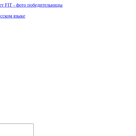
т FIT - фото победительницы
усском языке