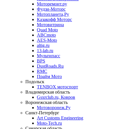
Моторемонт.ру
Фудзи-Моторс
Мотопланета,Ру
Казакофф Моторс
Мотовитрина
Quad Moto
ABCmoto
AES-Moto
altig.ru
13-lab.ru
Мультипасс
BPS
DustRoads.Ru
RMC
Прайм Мото
Подольск
TENBOX мотоспорт
Владимирская область
Gsxrclub.ru, Ковров
Воронежская область
Мотоворонеж.Ру
Санкт-Петербург
Art Customs Engineering
Moto-Tech.ru
Самарская область