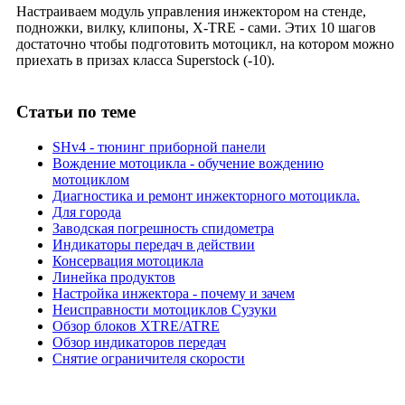
Настраиваем модуль управления инжектором на стенде,
подножки, вилку, клипоны, X-TRE - сами. Этих 10 шагов
достаточно чтобы подготовить мотоцикл, на котором можно
приехать в призах класса Superstock (-10).
Статьи
по теме
SHv4 - тюнинг приборной панели
Вождение мотоцикла - обучение вождению
мотоциклом
Диагностика и ремонт инжекторного мотоцикла.
Для города
Заводская погрешность спидометра
Индикаторы передач в действии
Консервация мотоцикла
Линейка продуктов
Настройка инжектора - почему и зачем
Неисправности мотоциклов Сузуки
Обзор блоков XTRE/ATRE
Обзор индикаторов передач
Снятие ограничителя скорости