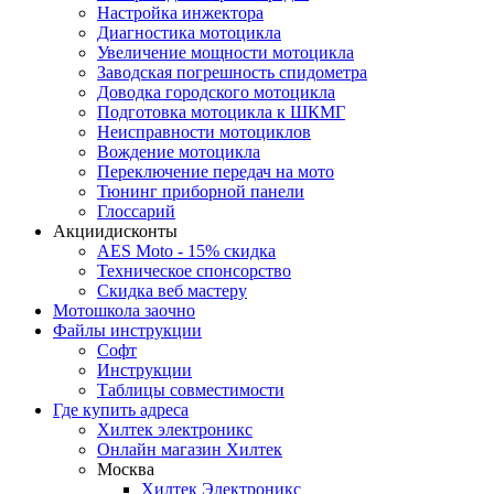
Настройка инжектора
Диагноcтика мотоцикла
Увеличение мощности мотоцикла
Заводская погрешность спидометра
Доводка городского мотоцикла
Подготовка мотоцикла к ШКМГ
Неисправности мотоциклов
Вождение мотоцикла
Переключение передач на мото
Тюнинг приборной панели
Глоссарий
Акции
дисконты
AES Moto - 15% скидка
Техническое спонсорство
Скидка веб мастеру
Мотошкола
заочно
Файлы
инструкции
Софт
Инструкции
Таблицы совместимости
Где купить
адреса
Хилтек электроникс
Онлайн магазин Хилтек
Москва
Хилтек Электроникс