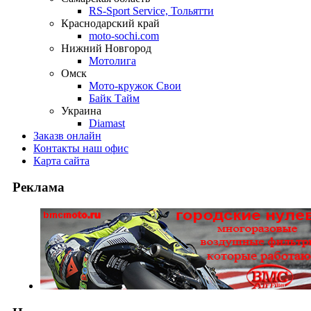
RS-Sport Service, Тольятти
Краснодарский край
moto-sochi.com
Нижний Новгород
Мотолига
Омск
Мото-кружок Свои
Байк Тайм
Украина
Diamast
Заказ
в онлайн
Контакты
наш офис
Карта
сайта
Реклама