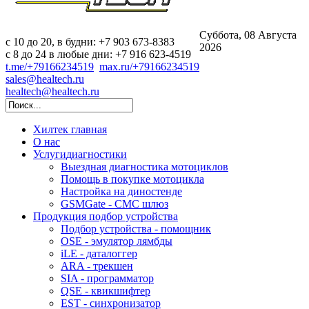
Суббота, 08 Августа
c 10 до 20, в будни: +7 903 673-8383
2026
с 8 до 24 в любые дни: +7 916 623-4519
t.me/+79166234519
max.ru/+79166234519
sales@healtech.ru
healtech@healtech.ru
Хилтек
главная
О нас
Услуги
диагностики
Выездная диагностика мотоциклов
Помощь в покупке мотоцикла
Настройка на диностенде
GSMGate - СМС шлюз
Продукция
подбор устройства
Подбор устройства - помощник
OSE - эмулятор лямбды
iLE - даталоггер
ARA - трекшен
SIA - программатор
QSE - квикшифтер
EST - синхронизатор