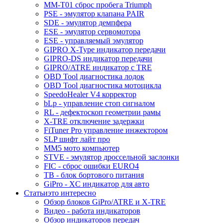
MM-T01 сброс пробега Triumph
PSE - эмулятор клапана PAIR
SDE - эмулятор демпфера
ESE - эмулятор сервомотора
ESE - управляемый эмулятор
GIPRO X-Type индикатор передачи
GIPRO-DS индикатор передачи
GIPRO/ATRE индикатор с TRE
OBD Tool диагностика лодок
OBD Tool диагностика мотоцикла
SpeedoHealer V4 корректор
bLp - управление стоп сигналом
RL - дефектоскоп геометрии рамы
X-TRE отключение задержки
FiTuner Pro управление инжектором
SLP шифт лайт про
MM5 мото компьютер
STVE - эмулятор дроссельной заслонки
FIC - сброс ошибки EURO4
TB - блок бортового питания
GiPro - XC индикатор для авто
Статьи
это интересно
Обзор блоков GiPro/ATRE и X-TRE
Видео - работа индикаторов
Обзор индикаторов передач