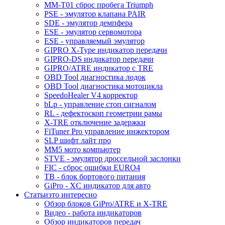
MM-T01 сброс пробега Triumph
PSE - эмулятор клапана PAIR
SDE - эмулятор демпфера
ESE - эмулятор сервомотора
ESE - управляемый эмулятор
GIPRO X-Type индикатор передачи
GIPRO-DS индикатор передачи
GIPRO/ATRE индикатор с TRE
OBD Tool диагностика лодок
OBD Tool диагностика мотоцикла
SpeedoHealer V4 корректор
bLp - управление стоп сигналом
RL - дефектоскоп геометрии рамы
X-TRE отключение задержки
FiTuner Pro управление инжектором
SLP шифт лайт про
MM5 мото компьютер
STVE - эмулятор дроссельной заслонки
FIC - сброс ошибки EURO4
TB - блок бортового питания
GiPro - XC индикатор для авто
Статьи
это интересно
Обзор блоков GiPro/ATRE и X-TRE
Видео - работа индикаторов
Обзор индикаторов передач