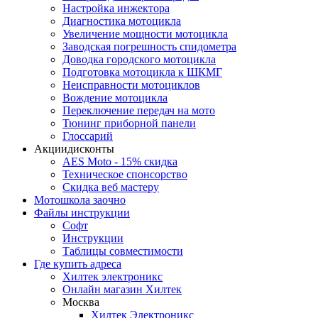
Настройка инжектора
Диагноcтика мотоцикла
Увеличение мощности мотоцикла
Заводская погрешность спидометра
Доводка городского мотоцикла
Подготовка мотоцикла к ШКМГ
Неисправности мотоциклов
Вождение мотоцикла
Переключение передач на мото
Тюнинг приборной панели
Глоссарий
Акции
дисконты
AES Moto - 15% скидка
Техническое спонсорство
Скидка веб мастеру
Мотошкола
заочно
Файлы
инструкции
Софт
Инструкции
Таблицы совместимости
Где купить
адреса
Хилтек электроникс
Онлайн магазин Хилтек
Москва
Хилтек Электроникс