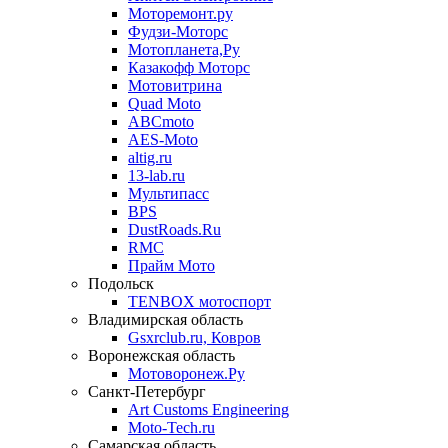
Моторемонт.ру
Фудзи-Моторс
Мотопланета,Ру
Казакофф Моторс
Мотовитрина
Quad Moto
ABCmoto
AES-Moto
altig.ru
13-lab.ru
Мультипасс
BPS
DustRoads.Ru
RMC
Прайм Мото
Подольск
TENBOX мотоспорт
Владимирская область
Gsxrclub.ru, Ковров
Воронежская область
Мотоворонеж.Ру
Санкт-Петербург
Art Customs Engineering
Moto-Tech.ru
Самарская область