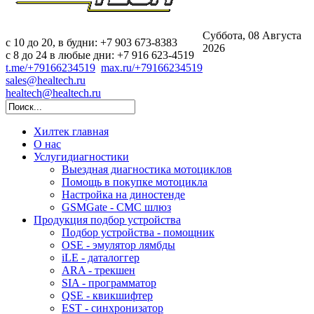
Суббота, 08 Августа
c 10 до 20, в будни: +7 903 673-8383
2026
с 8 до 24 в любые дни: +7 916 623-4519
t.me/+79166234519
max.ru/+79166234519
sales@healtech.ru
healtech@healtech.ru
Хилтек
главная
О нас
Услуги
диагностики
Выездная диагностика мотоциклов
Помощь в покупке мотоцикла
Настройка на диностенде
GSMGate - СМС шлюз
Продукция
подбор устройства
Подбор устройства - помощник
OSE - эмулятор лямбды
iLE - даталоггер
ARA - трекшен
SIA - программатор
QSE - квикшифтер
EST - синхронизатор