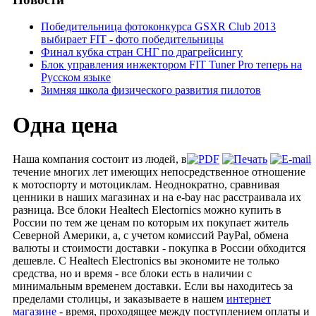
Победительница фотоконкурса GSXR Club 2013
выбирает FIT - фото победительницы
Финал кубка стран СНГ по драгрейсингу
Блок управления инжектором FIT Tuner Pro теперь на
Русском языке
Зимняя школа физического развития пилотов
Одна цена
Наша компания состоит из людей, в
течение многих лет имеющих непосредственное отношение
к мотоспорту и мотоциклам. Неоднократно, сравнивая
ценники в наших магазинах и на e-bay нас расстраивала их
разница. Все блоки Healtech Electornics можно купить в
России по тем же ценам по которым их покупает житель
Северной Америки, а, с учетом комиссий PayPal, обмена
валюты и стоимости доставки - покупка в России обходится
дешевле. С Healtech Electronics вы экономите не только
средства, но и время - все блоки есть в наличии с
минимальным временем доставки. Если вы находитесь за
пределами столицы, и заказываете в нашем
интернет
магазине
- время, проходящее между поступлением оплаты и