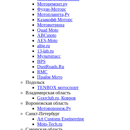
Моторемонт.ру
Фудзи-Моторс
Мотопланета,Ру
Казакофф Моторс
Мотовитрина
Quad Moto
ABCmoto
AES-Moto
altig.ru
13-lab.ru
Мультипасс
BPS
DustRoads.Ru
RMC
Прайм Мото
Подольск
TENBOX мотоспорт
Владимирская область
Gsxrclub.ru, Ковров
Воронежская область
Мотоворонеж.Ру
Санкт-Петербург
Art Customs Engineering
Moto-Tech.ru
Самарская область