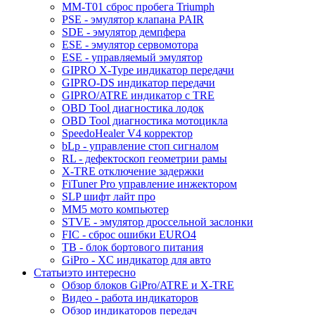
MM-T01 сброс пробега Triumph
PSE - эмулятор клапана PAIR
SDE - эмулятор демпфера
ESE - эмулятор сервомотора
ESE - управляемый эмулятор
GIPRO X-Type индикатор передачи
GIPRO-DS индикатор передачи
GIPRO/ATRE индикатор с TRE
OBD Tool диагностика лодок
OBD Tool диагностика мотоцикла
SpeedoHealer V4 корректор
bLp - управление стоп сигналом
RL - дефектоскоп геометрии рамы
X-TRE отключение задержки
FiTuner Pro управление инжектором
SLP шифт лайт про
MM5 мото компьютер
STVE - эмулятор дроссельной заслонки
FIC - сброс ошибки EURO4
TB - блок бортового питания
GiPro - XC индикатор для авто
Статьи
это интересно
Обзор блоков GiPro/ATRE и X-TRE
Видео - работа индикаторов
Обзор индикаторов передач