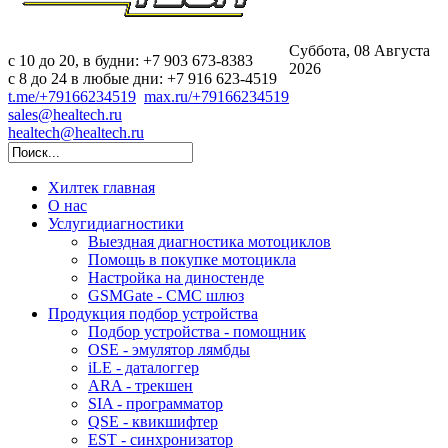
Суббота, 08 Августа
c 10 до 20, в будни: +7 903 673-8383
2026
с 8 до 24 в любые дни: +7 916 623-4519
t.me/+79166234519
max.ru/+79166234519
sales@healtech.ru
healtech@healtech.ru
Хилтек
главная
О нас
Услуги
диагностики
Выездная диагностика мотоциклов
Помощь в покупке мотоцикла
Настройка на диностенде
GSMGate - СМС шлюз
Продукция
подбор устройства
Подбор устройства - помощник
OSE - эмулятор лямбды
iLE - даталоггер
ARA - трекшен
SIA - программатор
QSE - квикшифтер
EST - синхронизатор