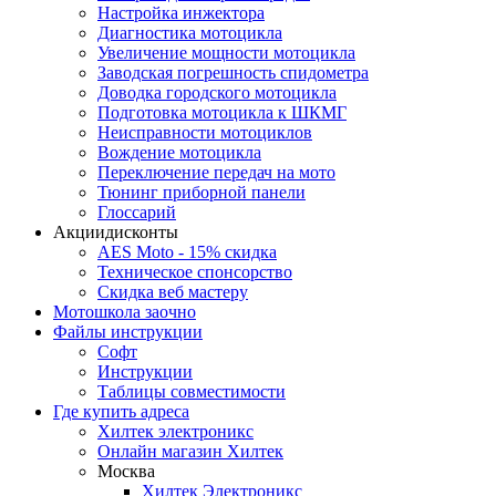
Настройка инжектора
Диагноcтика мотоцикла
Увеличение мощности мотоцикла
Заводская погрешность спидометра
Доводка городского мотоцикла
Подготовка мотоцикла к ШКМГ
Неисправности мотоциклов
Вождение мотоцикла
Переключение передач на мото
Тюнинг приборной панели
Глоссарий
Акции
дисконты
AES Moto - 15% скидка
Техническое спонсорство
Скидка веб мастеру
Мотошкола
заочно
Файлы
инструкции
Софт
Инструкции
Таблицы совместимости
Где купить
адреса
Хилтек электроникс
Онлайн магазин Хилтек
Москва
Хилтек Электроникс