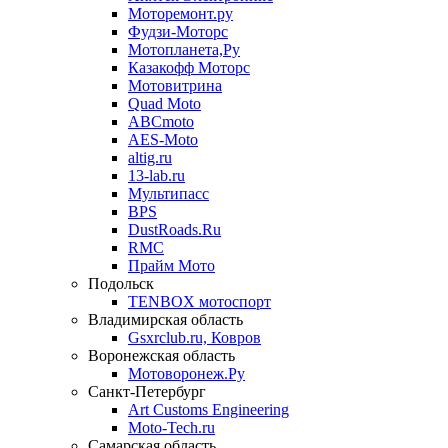
Моторемонт.ру
Фудзи-Моторс
Мотопланета,Ру
Казакофф Моторс
Мотовитрина
Quad Moto
ABCmoto
AES-Moto
altig.ru
13-lab.ru
Мультипасс
BPS
DustRoads.Ru
RMC
Прайм Мото
Подольск
TENBOX мотоспорт
Владимирская область
Gsxrclub.ru, Ковров
Воронежская область
Мотоворонеж.Ру
Санкт-Петербург
Art Customs Engineering
Moto-Tech.ru
Самарская область