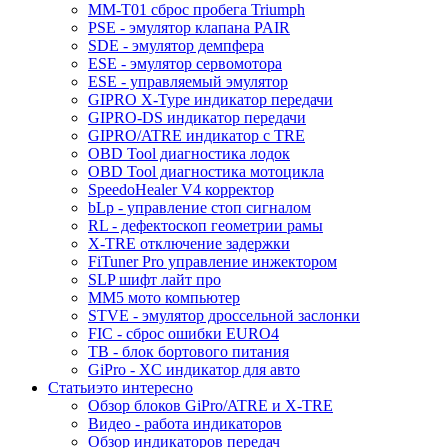
MM-T01 сброс пробега Triumph
PSE - эмулятор клапана PAIR
SDE - эмулятор демпфера
ESE - эмулятор сервомотора
ESE - управляемый эмулятор
GIPRO X-Type индикатор передачи
GIPRO-DS индикатор передачи
GIPRO/ATRE индикатор с TRE
OBD Tool диагностика лодок
OBD Tool диагностика мотоцикла
SpeedoHealer V4 корректор
bLp - управление стоп сигналом
RL - дефектоскоп геометрии рамы
X-TRE отключение задержки
FiTuner Pro управление инжектором
SLP шифт лайт про
MM5 мото компьютер
STVE - эмулятор дроссельной заслонки
FIC - сброс ошибки EURO4
TB - блок бортового питания
GiPro - XC индикатор для авто
Статьи
это интересно
Обзор блоков GiPro/ATRE и X-TRE
Видео - работа индикаторов
Обзор индикаторов передач