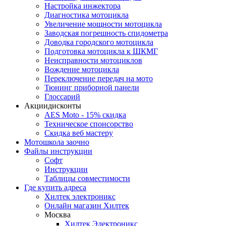
Настройка инжектора
Диагноcтика мотоцикла
Увеличение мощности мотоцикла
Заводская погрешность спидометра
Доводка городского мотоцикла
Подготовка мотоцикла к ШКМГ
Неисправности мотоциклов
Вождение мотоцикла
Переключение передач на мото
Тюнинг приборной панели
Глоссарий
Акции
дисконты
AES Moto - 15% скидка
Техническое спонсорство
Скидка веб мастеру
Мотошкола
заочно
Файлы
инструкции
Софт
Инструкции
Таблицы совместимости
Где купить
адреса
Хилтек электроникс
Онлайн магазин Хилтек
Москва
Хилтек Электроникс