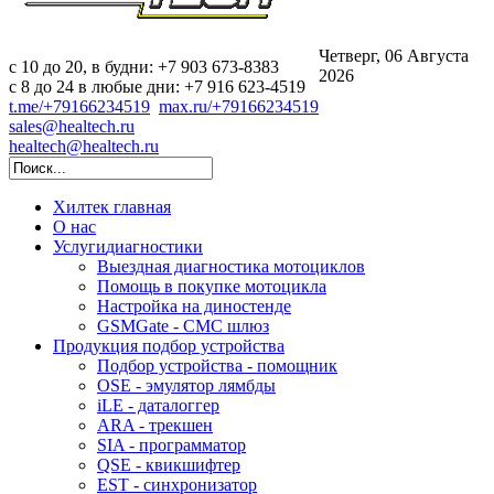
Четверг, 06 Августа
c 10 до 20, в будни: +7 903 673-8383
2026
с 8 до 24 в любые дни: +7 916 623-4519
t.me/+79166234519
max.ru/+79166234519
sales@healtech.ru
healtech@healtech.ru
Хилтек
главная
О нас
Услуги
диагностики
Выездная диагностика мотоциклов
Помощь в покупке мотоцикла
Настройка на диностенде
GSMGate - СМС шлюз
Продукция
подбор устройства
Подбор устройства - помощник
OSE - эмулятор лямбды
iLE - даталоггер
ARA - трекшен
SIA - программатор
QSE - квикшифтер
EST - синхронизатор