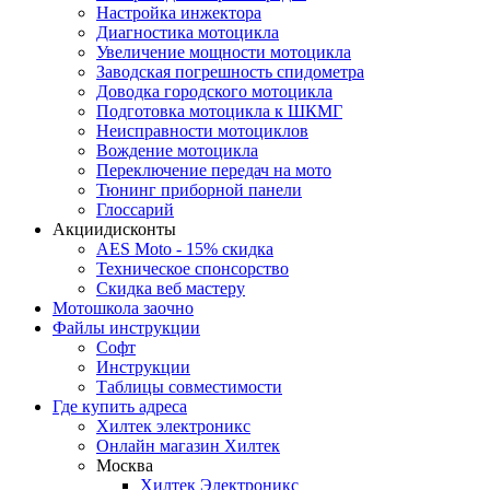
Настройка инжектора
Диагноcтика мотоцикла
Увеличение мощности мотоцикла
Заводская погрешность спидометра
Доводка городского мотоцикла
Подготовка мотоцикла к ШКМГ
Неисправности мотоциклов
Вождение мотоцикла
Переключение передач на мото
Тюнинг приборной панели
Глоссарий
Акции
дисконты
AES Moto - 15% скидка
Техническое спонсорство
Скидка веб мастеру
Мотошкола
заочно
Файлы
инструкции
Софт
Инструкции
Таблицы совместимости
Где купить
адреса
Хилтек электроникс
Онлайн магазин Хилтек
Москва
Хилтек Электроникс