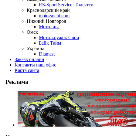
RS-Sport Service, Тольятти
Краснодарский край
moto-sochi.com
Нижний Новгород
Мотолига
Омск
Мото-кружок Свои
Байк Тайм
Украина
Diamast
Заказ
в онлайн
Контакты
наш офис
Карта
сайта
Реклама