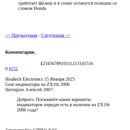
сработает фильтр и в спике останутся позиции со
Malaguti
словом Honda
Moto Morini
Motorhispania
Munch
Mz
<< Предыдущая
-
Следующая >>
Norton
Petronas
Stels
Комментарии
Sur-ron
Ural
1
2
3
4
5
6
7
8
9
10
11
12
13
14
15
16
Vento
0
#151
Vincent HDR
Healtech Electronics
15 Января 2025
Voxan
Gear индикаторы на ZX10r 2006
Vyrus
Цитирую Алексей 2007:
Wakan
Доброго. Поскажите какие варианты
Zanella
индикаторов передач есть в наличии на ZX10r
Zero
2006 года?