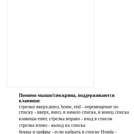
AJP
ATK
Bajaj Motors
Benda
Borile
Boss Hoss
Brammo
Brixton
CCW
Confederate
CR&S
Daelim
Ecosse
Fischer
Помимо мыши/тачскрина, поддерживаются
Generic
клавиши:
GG Motorrad
стрелки вверх,вниз, home, end - перемещение по
Ghezzi-Brian
списку - вверх, вниз, в начало списка, в конец списка
Italjet
клавиша enter, стрелка вправо - вход в список
Keeway
cтрелка влево - выход их списка
Laverda
буквы и цифры - если набрать в списке Honda -