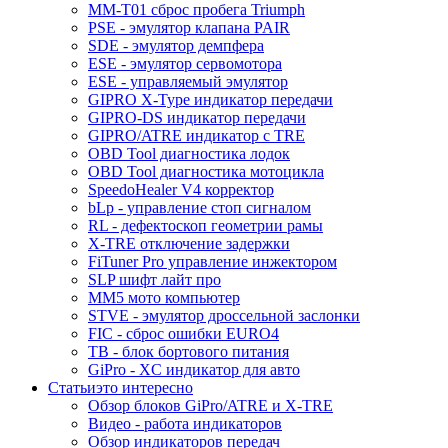
MM-T01 сброс пробега Triumph
PSE - эмулятор клапана PAIR
SDE - эмулятор демпфера
ESE - эмулятор сервомотора
ESE - управляемый эмулятор
GIPRO X-Type индикатор передачи
GIPRO-DS индикатор передачи
GIPRO/ATRE индикатор с TRE
OBD Tool диагностика лодок
OBD Tool диагностика мотоцикла
SpeedoHealer V4 корректор
bLp - управление стоп сигналом
RL - дефектоскоп геометрии рамы
X-TRE отключение задержки
FiTuner Pro управление инжектором
SLP шифт лайт про
MM5 мото компьютер
STVE - эмулятор дроссельной заслонки
FIC - сброс ошибки EURO4
TB - блок бортового питания
GiPro - XC индикатор для авто
Статьи
это интересно
Обзор блоков GiPro/ATRE и X-TRE
Видео - работа индикаторов
Обзор индикаторов передач