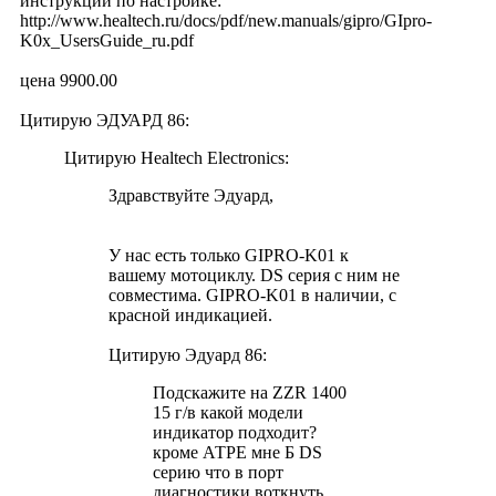
инструкции по настройке:
http://www.healtech.ru/docs/pdf/new.manuals/gipro/GIpro-
K0x_UsersGuide_ru.pdf
цена 9900.00
Цитирую ЭДУАРД 86:
Цитирую Healtech Electronics:
Здравствуйте Эдуард,
У нас есть только GIPRO-K01 к
вашему мотоциклу. DS серия с ним не
совместима. GIPRO-K01 в наличии, с
красной индикацией.
Цитирую Эдуард 86:
Подскажите на ZZR 1400
15 г/в какой модели
индикатор подходит?
кроме АТРЕ мне Б DS
серию что в порт
диагностики воткнуть.