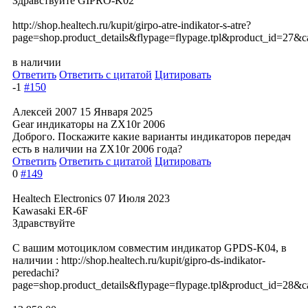
Здравствуйте GIPRO-K02
http://shop.healtech.ru/kupit/girpo-atre-indikator-s-atre?
page=shop.product_details&flypage=flypage.tpl&product_id=27&c
в наличии
Ответить
Ответить с цитатой
Цитировать
-1
#150
Алексей 2007
15 Января 2025
Gear индикаторы на ZX10r 2006
Доброго. Поскажите какие варианты индикаторов передач
есть в наличии на ZX10r 2006 года?
Ответить
Ответить с цитатой
Цитировать
0
#149
Healtech Electronics
07 Июля 2023
Kawasaki ER-6F
Здравствуйте
С вашим мотоциклом совместим индикатор GPDS-K04, в
наличии : http://shop.healtech.ru/kupit/gipro-ds-indikator-
peredachi?
page=shop.product_details&flypage=flypage.tpl&product_id=28&c