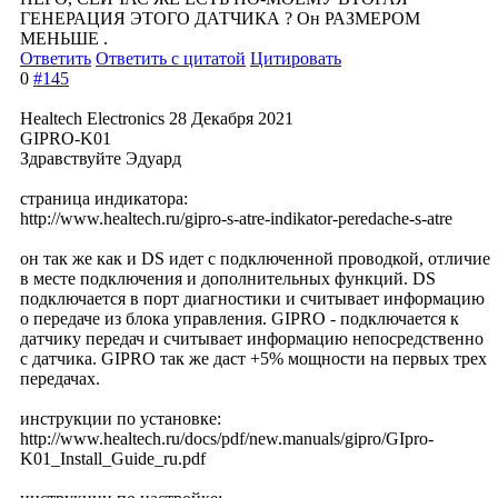
ГЕНЕРАЦИЯ ЭТОГО ДАТЧИКА ? Он РАЗМЕРОМ
МЕНЬШЕ .
Ответить
Ответить с цитатой
Цитировать
0
#145
Healtech Electronics
28 Декабря 2021
GIPRO-K01
Здравствуйте Эдуард
страница индикатора:
http://www.healtech.ru/gipro-s-atre-indikator-peredache-s-atre
он так же как и DS идет с подключенной проводкой, отличие
в месте подключения и дополнительных функций. DS
подключается в порт диагностики и считывает информацию
о передаче из блока управления. GIPRO - подключается к
датчику передач и считывает информацию непосредственно
с датчика. GIPRO так же даст +5% мощности на первых трех
передачах.
инструкции по установке:
http://www.healtech.ru/docs/pdf/new.manuals/gipro/GIpro-
K01_Install_Guide_ru.pdf