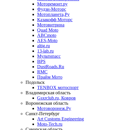
Моторемонт.ру
Фудзи-Моторс
Мотопланета,Ру
Казакофф Моторс
Мотовитрина
Quad Moto
ABCmoto
AES-Moto
altig.ru
13-lab.ru
Мультипасс
BPS
DustRoads.Ru
RMC
Прайм Мото
Подольск
TENBOX мотоспорт
Владимирская область
Gsxrclub.ru, Ковров
Воронежская область
Мотоворонеж.Ру
Санкт-Петербург
Art Customs Engineering
Moto-Tech.ru
Самарская область