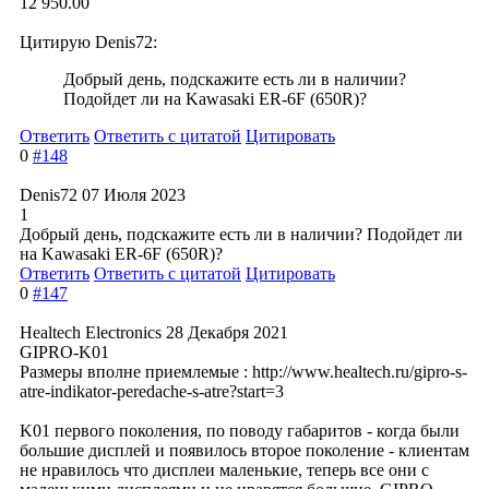
12 950.00
Цитирую Denis72:
Добрый день, подскажите есть ли в наличии?
Подойдет ли на Kawasaki ER-6F (650R)?
Ответить
Ответить с цитатой
Цитировать
0
#148
Denis72
07 Июля 2023
1
Добрый день, подскажите есть ли в наличии? Подойдет ли
на Kawasaki ER-6F (650R)?
Ответить
Ответить с цитатой
Цитировать
0
#147
Healtech Electronics
28 Декабря 2021
GIPRO-K01
Размеры вполне приемлемые : http://www.healtech.ru/gipro-s-
atre-indikator-peredache-s-atre?start=3
K01 первого поколения, по поводу габаритов - когда были
большие дисплей и появилось второе поколение - клиентам
не нравилось что дисплеи маленькие, теперь все они с