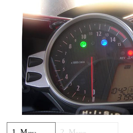
1
.
М
2
.
М
арка
одель