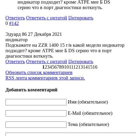
индикатор подходит? кроме АТРЕ мне Б DS
серию что в порт диагностики воткнуть.
Ответить
Ответить с цитатой
Цитировать
0
#142
Эдуард 86
27 Декабря 2021
индикатор
Подскажите на ZZR 1400 15 г/в какой модели индикатор
подходит? кроме АТРЕ мне Б DS серию что в порт
диагностики воткнуть.
Ответить
Ответить с цитатой
Цитировать
1
2
3
4
5
6
7
8
9
10
11
12
13
14
15
16
Обновить список комментариев
RSS лента комментариев этой записи.
Добавить комментарий
Имя (обязательное)
E-Mail (обязательное)
Тема (обязательное)