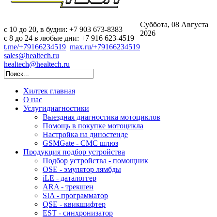
Суббота, 08 Августа
c 10 до 20, в будни: +7 903 673-8383
2026
с 8 до 24 в любые дни: +7 916 623-4519
t.me/+79166234519
max.ru/+79166234519
sales@healtech.ru
healtech@healtech.ru
Хилтек
главная
О нас
Услуги
диагностики
Выездная диагностика мотоциклов
Помощь в покупке мотоцикла
Настройка на диностенде
GSMGate - СМС шлюз
Продукция
подбор устройства
Подбор устройства - помощник
OSE - эмулятор лямбды
iLE - даталоггер
ARA - трекшен
SIA - программатор
QSE - квикшифтер
EST - синхронизатор