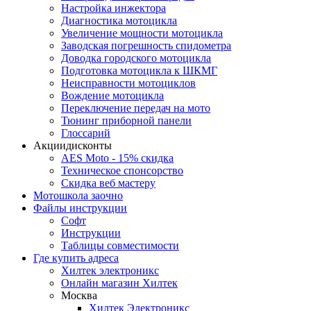
Настройка инжектора
Диагноcтика мотоцикла
Увеличение мощности мотоцикла
Заводская погрешность спидометра
Доводка городского мотоцикла
Подготовка мотоцикла к ШКМГ
Неисправности мотоциклов
Вождение мотоцикла
Переключение передач на мото
Тюнинг приборной панели
Глоссарий
Акции
дисконты
AES Moto - 15% скидка
Техническое спонсорство
Скидка веб мастеру
Мотошкола
заочно
Файлы
инструкции
Софт
Инструкции
Таблицы совместимости
Где купить
адреса
Хилтек электроникс
Онлайн магазин Хилтек
Москва
Хилтек Электроникс