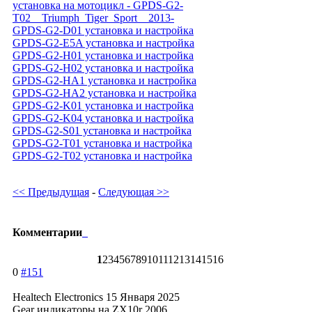
установка на мотоцикл - GPDS-G2-
T02__Triumph_Tiger_Sport__2013-
GPDS-G2-D01 установка и настройка
GPDS-G2-E5A установка и настройка
GPDS-G2-H01 установка и настройка
GPDS-G2-H02 установка и настройка
GPDS-G2-HA1 установка и настройка
GPDS-G2-HA2 установка и настройка
GPDS-G2-K01 установка и настройка
GPDS-G2-K04 установка и настройка
GPDS-G2-S01 установка и настройка
GPDS-G2-T01 установка и настройка
GPDS-G2-T02 установка и настройка
<< Предыдущая
-
Следующая >>
Комментарии
1
2
3
4
5
6
7
8
9
10
11
12
13
14
15
16
0
#151
Healtech Electronics
15 Января 2025
Gear индикаторы на ZX10r 2006