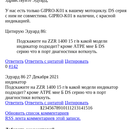
Здравствуйте Эдуард,
У нас есть только GIPRO-K01 к вашему мотоциклу. DS серия
с ним не совместима. GIPRO-K01 в наличии, с красной
индикацией.
Цитирую Эдуард 86:
Подскажите на ZZR 1400 15 г/в какой модели
индикатор подходит? кроме АТРЕ мне Б DS
серию что в порт диагностики воткнуть.
Ответить
Ответить с цитатой
Цитировать
0
#142
Эдуард 86
27 Декабря 2021
индикатор
Подскажите на ZZR 1400 15 г/в какой модели индикатор
подходит? кроме АТРЕ мне Б DS серию что в порт
диагностики воткнуть.
Ответить
Ответить с цитатой
Цитировать
1
2
3
4
5
6
7
8
9
10
11
12
13
14
15
16
Обновить список комментариев
RSS лента комментариев этой записи.