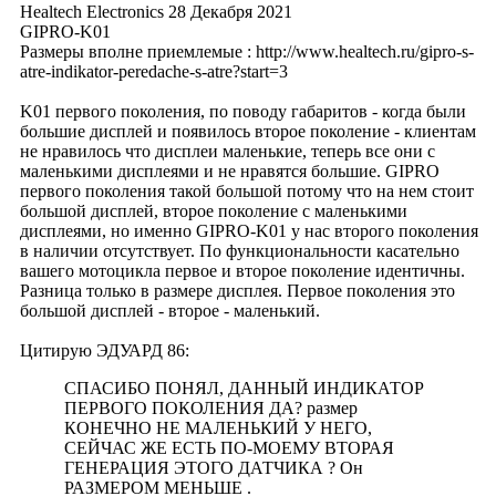
Healtech Electronics
28 Декабря 2021
GIPRO-K01
Размеры вполне приемлемые : http://www.healtech.ru/gipro-s-
atre-indikator-peredache-s-atre?start=3
K01 первого поколения, по поводу габаритов - когда были
большие дисплей и появилось второе поколение - клиентам
не нравилось что дисплеи маленькие, теперь все они с
маленькими дисплеями и не нравятся большие. GIPRO
первого поколения такой большой потому что на нем стоит
большой дисплей, второе поколение с маленькими
дисплеями, но именно GIPRO-K01 у нас второго поколения
в наличии отсутствует. По функциональност
и касательно
вашего мотоцикла первое и второе поколение идентичны.
Разница только в размере дисплея. Первое поколения это
большой дисплей - второе - маленький.
Цитирую ЭДУАРД 86:
СПАСИБО ПОНЯЛ, ДАННЫЙ ИНДИКАТОР
ПЕРВОГО ПОКОЛЕНИЯ ДА? размер
КОНЕЧНО НЕ МАЛЕНЬКИЙ У НЕГО,
СЕЙЧАС ЖЕ ЕСТЬ ПО-МОЕМУ ВТОРАЯ
ГЕНЕРАЦИЯ ЭТОГО ДАТЧИКА ? Он
РАЗМЕРОМ МЕНЬШЕ .