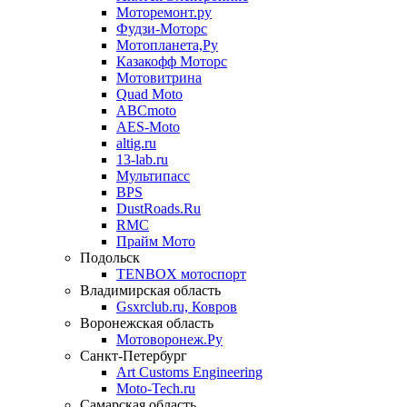
Моторемонт.ру
Фудзи-Моторс
Мотопланета,Ру
Казакофф Моторс
Мотовитрина
Quad Moto
ABCmoto
AES-Moto
altig.ru
13-lab.ru
Мультипасс
BPS
DustRoads.Ru
RMC
Прайм Мото
Подольск
TENBOX мотоспорт
Владимирская область
Gsxrclub.ru, Ковров
Воронежская область
Мотоворонеж.Ру
Санкт-Петербург
Art Customs Engineering
Moto-Tech.ru
Самарская область