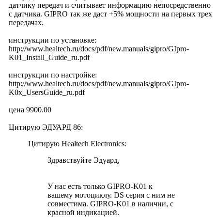
датчику передач и считывает информацию непосредственно
с датчика. GIPRO так же даст +5% мощности на первых трех
передачах.
инструкции по установке:
http://www.healtech.ru/docs/pdf/new.manuals/gipro/GIpro-
K01_Install_Guide_ru.pdf
инструкции по настройке:
http://www.healtech.ru/docs/pdf/new.manuals/gipro/GIpro-
K0x_UsersGuide_ru.pdf
цена 9900.00
Цитирую ЭДУАРД 86:
Цитирую Healtech Electronics:
Здравствуйте Эдуард,
У нас есть только GIPRO-K01 к
вашему мотоциклу. DS серия с ним не
совместима. GIPRO-K01 в наличии, с
красной индикацией.