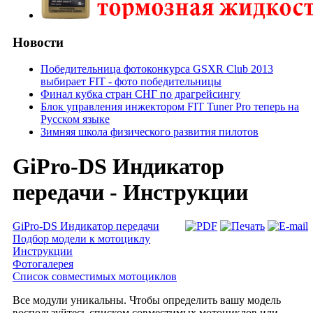
Новости
Победительница фотоконкурса GSXR Club 2013
выбирает FIT - фото победительницы
Финал кубка стран СНГ по драгрейсингу
Блок управления инжектором FIT Tuner Pro теперь на
Русском языке
Зимняя школа физического развития пилотов
GiPro-DS Индикатор
передачи - Инструкции
GiPro-DS Индикатор передачи
Подбор модели к мотоциклу
Инструкции
Фотогалерея
Список совместимых мотоциклов
Все модули уникальны. Чтобы определить вашу модель
воспользуйтесь списком совместимых мотоциклов или