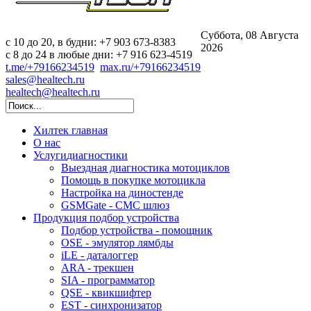
Суббота, 08 Августа
c 10 до 20, в будни: +7 903 673-8383
2026
с 8 до 24 в любые дни: +7 916 623-4519
t.me/+79166234519
max.ru/+79166234519
sales@healtech.ru
healtech@healtech.ru
Хилтек
главная
О нас
Услуги
диагностики
Выездная диагностика мотоциклов
Помощь в покупке мотоцикла
Настройка на диностенде
GSMGate - СМС шлюз
Продукция
подбор устройства
Подбор устройства - помощник
OSE - эмулятор лямбды
iLE - даталоггер
ARA - трекшен
SIA - программатор
QSE - квикшифтер
EST - синхронизатор