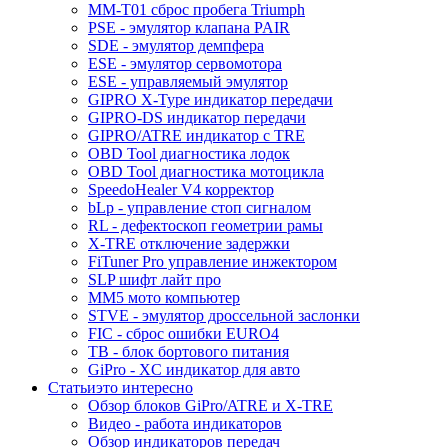
MM-T01 сброс пробега Triumph
PSE - эмулятор клапана PAIR
SDE - эмулятор демпфера
ESE - эмулятор сервомотора
ESE - управляемый эмулятор
GIPRO X-Type индикатор передачи
GIPRO-DS индикатор передачи
GIPRO/ATRE индикатор с TRE
OBD Tool диагностика лодок
OBD Tool диагностика мотоцикла
SpeedoHealer V4 корректор
bLp - управление стоп сигналом
RL - дефектоскоп геометрии рамы
X-TRE отключение задержки
FiTuner Pro управление инжектором
SLP шифт лайт про
MM5 мото компьютер
STVE - эмулятор дроссельной заслонки
FIC - сброс ошибки EURO4
TB - блок бортового питания
GiPro - XC индикатор для авто
Статьи
это интересно
Обзор блоков GiPro/ATRE и X-TRE
Видео - работа индикаторов
Обзор индикаторов передач