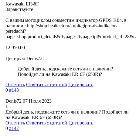
Kawasaki ER-6F
Здравствуйте
С вашим мотоциклом совместим индикатор GPDS-K04, в
наличии : http://shop.healtech.ru/kupit/gipro-ds-indikator-
peredachi?
page=shop.product_details&flypage=flypage.tpl&product_id=28&c
12 950.00
Цитирую Denis72:
Добрый день, подскажите есть ли в наличии?
Подойдет ли на Kawasaki ER-6F (650R)?
Ответить
Ответить с цитатой
Цитировать
0
#148
Denis72
07 Июля 2023
1
Добрый день, подскажите есть ли в наличии? Подойдет ли
на Kawasaki ER-6F (650R)?
Ответить
Ответить с цитатой
Цитировать
0
#147