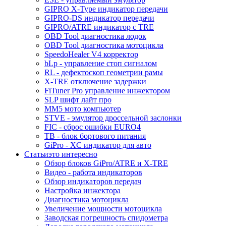
GIPRO X-Type индикатор передачи
GIPRO-DS индикатор передачи
GIPRO/ATRE индикатор с TRE
OBD Tool диагностика лодок
OBD Tool диагностика мотоцикла
SpeedoHealer V4 корректор
bLp - управление стоп сигналом
RL - дефектоскоп геометрии рамы
X-TRE отключение задержки
FiTuner Pro управление инжектором
SLP шифт лайт про
MM5 мото компьютер
STVE - эмулятор дроссельной заслонки
FIC - сброс ошибки EURO4
TB - блок бортового питания
GiPro - XC индикатор для авто
Статьи
это интересно
Обзор блоков GiPro/ATRE и X-TRE
Видео - работа индикаторов
Обзор индикаторов передач
Настройка инжектора
Диагноcтика мотоцикла
Увеличение мощности мотоцикла
Заводская погрешность спидометра