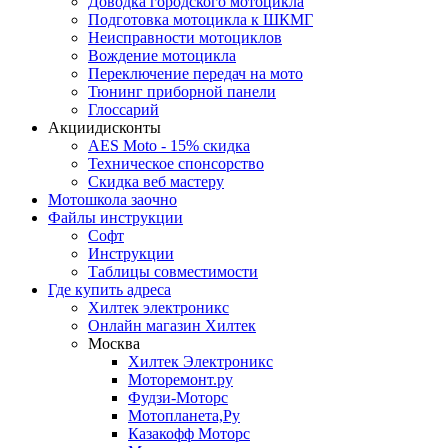
Доводка городского мотоцикла
Подготовка мотоцикла к ШКМГ
Неисправности мотоциклов
Вождение мотоцикла
Переключение передач на мото
Тюнинг приборной панели
Глоссарий
Акции
дисконты
AES Moto - 15% скидка
Техническое спонсорство
Скидка веб мастеру
Мотошкола
заочно
Файлы
инструкции
Софт
Инструкции
Таблицы совместимости
Где купить
адреса
Хилтек электроникс
Онлайн магазин Хилтек
Москва
Хилтек Электроникс
Моторемонт.ру
Фудзи-Моторс
Мотопланета,Ру
Казакофф Моторс