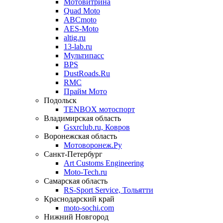
Мотовитрина
Quad Moto
ABCmoto
AES-Moto
altig.ru
13-lab.ru
Мультипасс
BPS
DustRoads.Ru
RMC
Прайм Мото
Подольск
TENBOX мотоспорт
Владимирская область
Gsxrclub.ru, Ковров
Воронежская область
Мотоворонеж.Ру
Санкт-Петербург
Art Customs Engineering
Moto-Tech.ru
Самарская область
RS-Sport Service, Тольятти
Краснодарский край
moto-sochi.com
Нижний Новгород