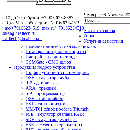
Четверг, 06 Августа 20
c 10 до 20, в будни: +7 903 673-8383
с 8 до 24 в любые дни: +7 916 623-4519
t.me/+79166234519
max.ru/+79166234519
Хилтек
главная
sales@healtech.ru
О нас
healtech@healtech.ru
Услуги
диагностики
Выездная диагностика мотоциклов
Помощь в покупке мотоцикла
Настройка на диностенде
GSMGate - СМС шлюз
Продукция
подбор устройства
Подбор устройства - помощник
OSE - эмулятор лямбды
iLE - даталоггер
ARA - трекшен
SIA - программатор
QSE - квикшифтер
EST - синхронизатор
MM-T01 сброс пробега Triumph
PSE - эмулятор клапана PAIR
SDE - эмулятор демпфера
ESE - эмулятор сервомотора
ESE - управляемый эмулятор