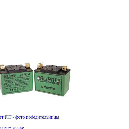
т FIT - фото победительницы
усском языке