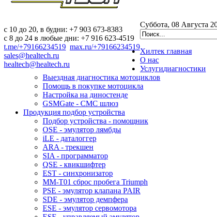
Суббота, 08 Августа 2
c 10 до 20, в будни: +7 903 673-8383
с 8 до 24 в любые дни: +7 916 623-4519
t.me/+79166234519
max.ru/+79166234519
Хилтек
главная
sales@healtech.ru
О нас
healtech@healtech.ru
Услуги
диагностики
Выездная диагностика мотоциклов
Помощь в покупке мотоцикла
Настройка на диностенде
GSMGate - СМС шлюз
Продукция
подбор устройства
Подбор устройства - помощник
OSE - эмулятор лямбды
iLE - даталоггер
ARA - трекшен
SIA - программатор
QSE - квикшифтер
EST - синхронизатор
MM-T01 сброс пробега Triumph
PSE - эмулятор клапана PAIR
SDE - эмулятор демпфера
ESE - эмулятор сервомотора
ESE - управляемый эмулятор