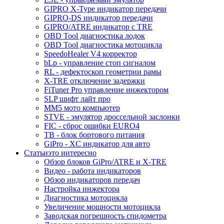
GIPRO X-Type индикатор передачи
GIPRO-DS индикатор передачи
GIPRO/ATRE индикатор с TRE
OBD Tool диагностика лодок
OBD Tool диагностика мотоцикла
SpeedoHealer V4 корректор
bLp - управление стоп сигналом
RL - дефектоскоп геометрии рамы
X-TRE отключение задержки
FiTuner Pro управление инжектором
SLP шифт лайт про
MM5 мото компьютер
STVE - эмулятор дроссельной заслонки
FIC - сброс ошибки EURO4
TB - блок бортового питания
GiPro - XC индикатор для авто
Статьи
это интересно
Обзор блоков GiPro/ATRE и X-TRE
Видео - работа индикаторов
Обзор индикаторов передач
Настройка инжектора
Диагноcтика мотоцикла
Увеличение мощности мотоцикла
Заводская погрешность спидометра