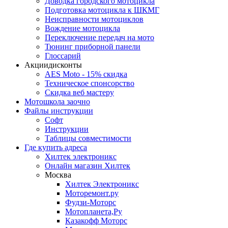
Доводка городского мотоцикла
Подготовка мотоцикла к ШКМГ
Неисправности мотоциклов
Вождение мотоцикла
Переключение передач на мото
Тюнинг приборной панели
Глоссарий
Акции
дисконты
AES Moto - 15% скидка
Техническое спонсорство
Скидка веб мастеру
Мотошкола
заочно
Файлы
инструкции
Софт
Инструкции
Таблицы совместимости
Где купить
адреса
Хилтек электроникс
Онлайн магазин Хилтек
Москва
Хилтек Электроникс
Моторемонт.ру
Фудзи-Моторс
Мотопланета,Ру
Казакофф Моторс