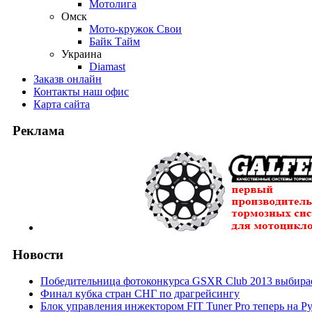
Мотолига
Омск
Мото-кружок Свои
Байк Тайм
Украина
Diamast
Заказ
в онлайн
Контакты
наш офис
Карта
сайта
Реклама
Новости
Победительница фотоконкурса GSXR Club 2013 выбирае
Финал кубка стран СНГ по драгрейсингу
Блок управления инжектором FIT Tuner Pro теперь на Р