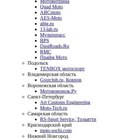
Мотовитрина
Quad Moto
ABCmoto
AES-Moto
altig.ru
13-lab.ru
Мультипасс
BPS
DustRoads.Ru
RMC
Прайм Мото
Подольск
TENBOX мотоспорт
Владимирская область
Gsxrclub.ru, Ковров
Воронежская область
Мотоворонеж.Ру
Санкт-Петербург
Art Customs Engineering
Moto-Tech.ru
Самарская область
RS-Sport Service, Тольятти
Краснодарский край
moto-sochi.com
Нижний Новгород