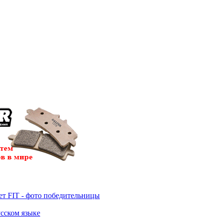
т FIT - фото победительницы
усском языке