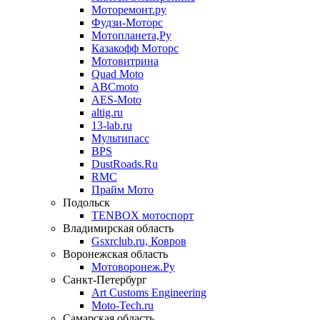
Моторемонт.ру
Фудзи-Моторс
Мотопланета,Ру
Казакофф Моторс
Мотовитрина
Quad Moto
ABCmoto
AES-Moto
altig.ru
13-lab.ru
Мультипасс
BPS
DustRoads.Ru
RMC
Прайм Мото
Подольск
TENBOX мотоспорт
Владимирская область
Gsxrclub.ru, Ковров
Воронежская область
Мотоворонеж.Ру
Санкт-Петербург
Art Customs Engineering
Moto-Tech.ru
Самарская область