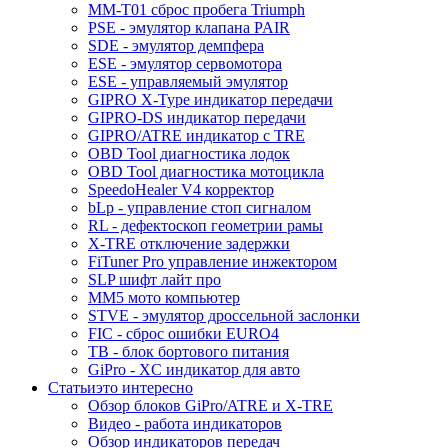
MM-T01 сброс пробега Triumph
PSE - эмулятор клапана PAIR
SDE - эмулятор демпфера
ESE - эмулятор сервомотора
ESE - управляемый эмулятор
GIPRO X-Type индикатор передачи
GIPRO-DS индикатор передачи
GIPRO/ATRE индикатор с TRE
OBD Tool диагностика лодок
OBD Tool диагностика мотоцикла
SpeedoHealer V4 корректор
bLp - управление стоп сигналом
RL - дефектоскоп геометрии рамы
X-TRE отключение задержки
FiTuner Pro управление инжектором
SLP шифт лайт про
MM5 мото компьютер
STVE - эмулятор дроссельной заслонки
FIC - сброс ошибки EURO4
TB - блок бортового питания
GiPro - XC индикатор для авто
Статьи
это интересно
Обзор блоков GiPro/ATRE и X-TRE
Видео - работа индикаторов
Обзор индикаторов передач