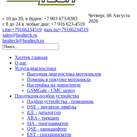
Четверг, 06 Августа
c 10 до 20, в будни: +7 903 673-8383
2026
с 8 до 24 в любые дни: +7 916 623-4519
t.me/+79166234519
max.ru/+79166234519
sales@healtech.ru
healtech@healtech.ru
Хилтек
главная
О нас
Услуги
диагностики
Выездная диагностика мотоциклов
Помощь в покупке мотоцикла
Настройка на диностенде
GSMGate - СМС шлюз
Продукция
подбор устройства
Подбор устройства - помощник
OSE - эмулятор лямбды
iLE - даталоггер
ARA - трекшен
SIA - программатор
QSE - квикшифтер
EST - синхронизатор