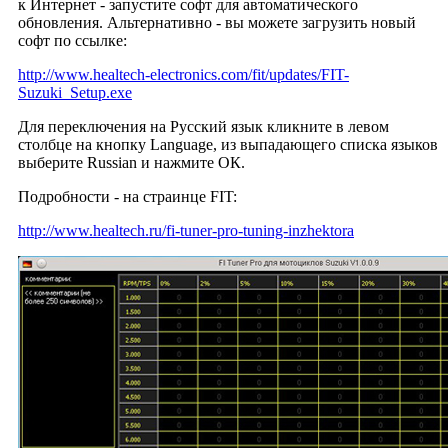
к Интернет - запустите софт для автоматического
обновления. Альтернативно - вы можете загрузить новый
софт по ссылке:
http://www.healtech-electronics.com/fit/updates/FIT-
Suzuki_Setup.exe
Для переключения на Русский язык кликните в левом
столбце на кнопку Language, из выпадающего списка языков
выберите Russian и нажмите ОК.
Подробности - на страинце FIT:
http://www.healtech.ru/fi-tuner-pro-tuning-inzhektora