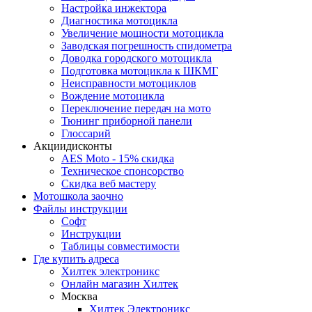
Настройка инжектора
Диагноcтика мотоцикла
Увеличение мощности мотоцикла
Заводская погрешность спидометра
Доводка городского мотоцикла
Подготовка мотоцикла к ШКМГ
Неисправности мотоциклов
Вождение мотоцикла
Переключение передач на мото
Тюнинг приборной панели
Глоссарий
Акции
дисконты
AES Moto - 15% скидка
Техническое спонсорство
Скидка веб мастеру
Мотошкола
заочно
Файлы
инструкции
Софт
Инструкции
Таблицы совместимости
Где купить
адреса
Хилтек электроникс
Онлайн магазин Хилтек
Москва
Хилтек Электроникс