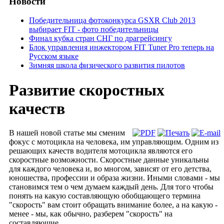
Новости
Победительница фотоконкурса GSXR Club 2013
выбирает FIT - фото победительницы
Финал кубка стран СНГ по драгрейсингу
Блок управления инжектором FIT Tuner Pro теперь на
Русском языке
Зимняя школа физического развития пилотов
Развитие скоростных
качеств
В нашей новой статье мы сменим
фокус с мотоцикла на человека, им управляющим. Одним из
решающих качеств водителя мотоцикла являются его
скоростные возможности. Скоростные данные уникальны
для каждого человека и, во многом, зависят от его детства,
юношества, профессии и образа жизни. Иными словами - мы
становимся тем о чем думаем каждый день. Для того чтобы
понять на какую составляющую обобщающего термина
"скорость" вам стоит обращать внимание более, а на какую -
менее - мы, как обычно, разберем "скорость" на
составляющие.