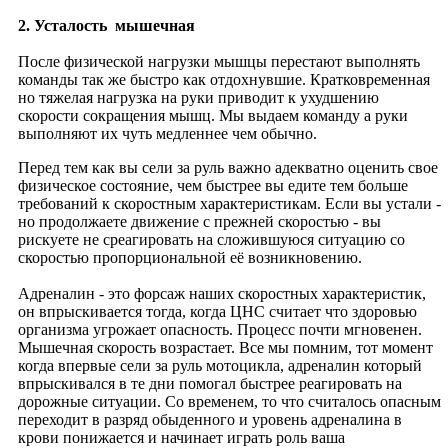
2. Усталость мышечная
После физической нагрузки мышцы перестают выполнять
команды так же быстро как отдохнувшие. Кратковременная
но тяжелая нагрузка на руки приводит к ухудшению
скорости сокращения мышц. Мы выдаем команду а руки
выполняют их чуть медленнее чем обычно.
Перед тем как вы сели за руль важно адекватно оценить свое
физическое состояние, чем быстрее вы едите тем больше
требований к скоростным характеристикам. Если вы устали -
но продолжаете движение с прежней скоростью - вы
рискуете не среагировать на сложившуюся ситуацию со
скоростью пропорциональной её возникновению.
Адреналин - это форсаж наших скоростных характеристик,
он впрыскивается тогда, когда ЦНС считает что здоровью
организма угрожает опасность. Процесс почти мгновенен.
Мышечная скорость возрастает. Все мы помним, тот момент
когда впервые сели за руль мотоцикла, адреналин который
впрыскивался в те дни помогал быстрее реагировать на
дорожные ситуации. Со временем, то что считалось опасным
переходит в разряд обыденного и уровень адреналина в
крови понижается и начинает играть роль ваша