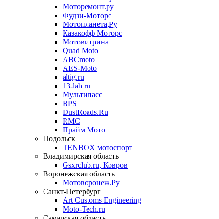
Моторемонт.ру
Фудзи-Моторс
Мотопланета,Ру
Казакофф Моторс
Мотовитрина
Quad Moto
ABCmoto
AES-Moto
altig.ru
13-lab.ru
Мультипасс
BPS
DustRoads.Ru
RMC
Прайм Мото
Подольск
TENBOX мотоспорт
Владимирская область
Gsxrclub.ru, Ковров
Воронежская область
Мотоворонеж.Ру
Санкт-Петербург
Art Customs Engineering
Moto-Tech.ru
Самарская область