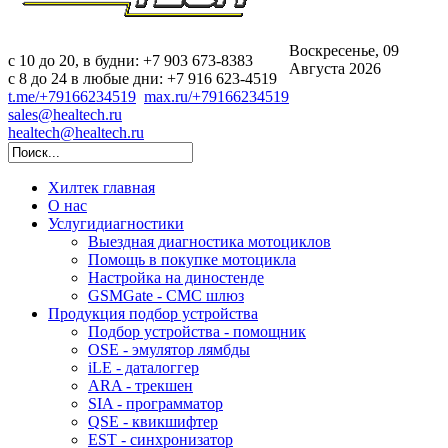
Воскресенье, 09
c 10 до 20, в будни: +7 903 673-8383
Августа 2026
с 8 до 24 в любые дни: +7 916 623-4519
t.me/+79166234519
max.ru/+79166234519
sales@healtech.ru
healtech@healtech.ru
Хилтек
главная
О нас
Услуги
диагностики
Выездная диагностика мотоциклов
Помощь в покупке мотоцикла
Настройка на диностенде
GSMGate - СМС шлюз
Продукция
подбор устройства
Подбор устройства - помощник
OSE - эмулятор лямбды
iLE - даталоггер
ARA - трекшен
SIA - программатор
QSE - квикшифтер
EST - синхронизатор