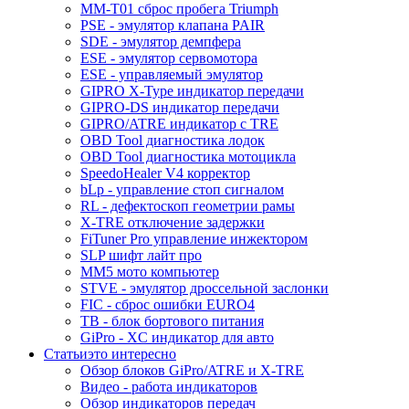
MM-T01 сброс пробега Triumph
PSE - эмулятор клапана PAIR
SDE - эмулятор демпфера
ESE - эмулятор сервомотора
ESE - управляемый эмулятор
GIPRO X-Type индикатор передачи
GIPRO-DS индикатор передачи
GIPRO/ATRE индикатор с TRE
OBD Tool диагностика лодок
OBD Tool диагностика мотоцикла
SpeedoHealer V4 корректор
bLp - управление стоп сигналом
RL - дефектоскоп геометрии рамы
X-TRE отключение задержки
FiTuner Pro управление инжектором
SLP шифт лайт про
MM5 мото компьютер
STVE - эмулятор дроссельной заслонки
FIC - сброс ошибки EURO4
TB - блок бортового питания
GiPro - XC индикатор для авто
Статьи
это интересно
Обзор блоков GiPro/ATRE и X-TRE
Видео - работа индикаторов
Обзор индикаторов передач