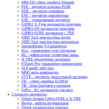
MM-T01 сброс пробега Triumph
PSE - эмулятор клапана PAIR
SDE - эмулятор демпфера
ESE - эмулятор сервомотора
ESE - управляемый эмулятор
GIPRO X-Type индикатор передачи
GIPRO-DS индикатор передачи
GIPRO/ATRE индикатор с TRE
OBD Tool диагностика лодок
OBD Tool диагностика мотоцикла
SpeedoHealer V4 корректор
bLp - управление стоп сигналом
RL - дефектоскоп геометрии рамы
X-TRE отключение задержки
FiTuner Pro управление инжектором
SLP шифт лайт про
MM5 мото компьютер
STVE - эмулятор дроссельной заслонки
FIC - сброс ошибки EURO4
TB - блок бортового питания
GiPro - XC индикатор для авто
Статьи
это интересно
Обзор блоков GiPro/ATRE и X-TRE
Видео - работа индикаторов
Обзор индикаторов передач