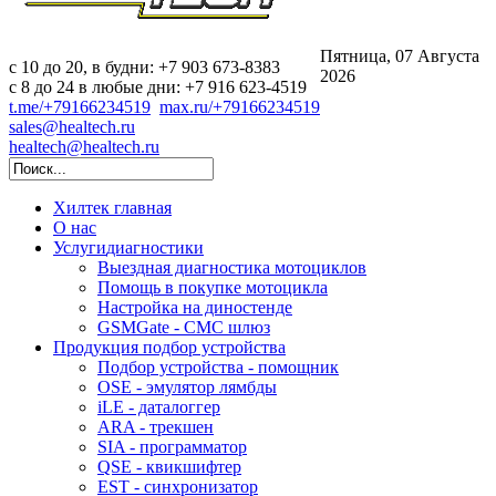
Пятница, 07 Августа
c 10 до 20, в будни: +7 903 673-8383
2026
с 8 до 24 в любые дни: +7 916 623-4519
t.me/+79166234519
max.ru/+79166234519
sales@healtech.ru
healtech@healtech.ru
Хилтек
главная
О нас
Услуги
диагностики
Выездная диагностика мотоциклов
Помощь в покупке мотоцикла
Настройка на диностенде
GSMGate - СМС шлюз
Продукция
подбор устройства
Подбор устройства - помощник
OSE - эмулятор лямбды
iLE - даталоггер
ARA - трекшен
SIA - программатор
QSE - квикшифтер
EST - синхронизатор