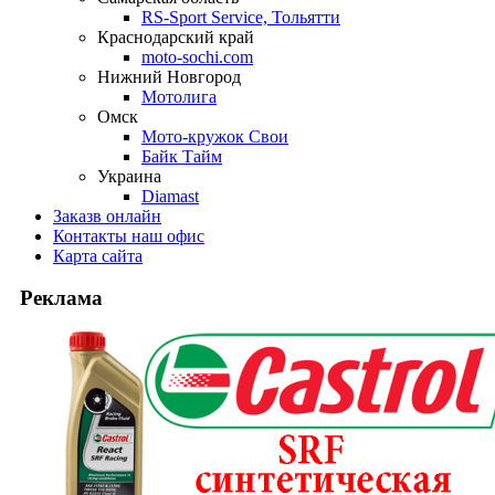
RS-Sport Service, Тольятти
Краснодарский край
moto-sochi.com
Нижний Новгород
Мотолига
Омск
Мото-кружок Свои
Байк Тайм
Украина
Diamast
Заказ
в онлайн
Контакты
наш офис
Карта
сайта
Реклама