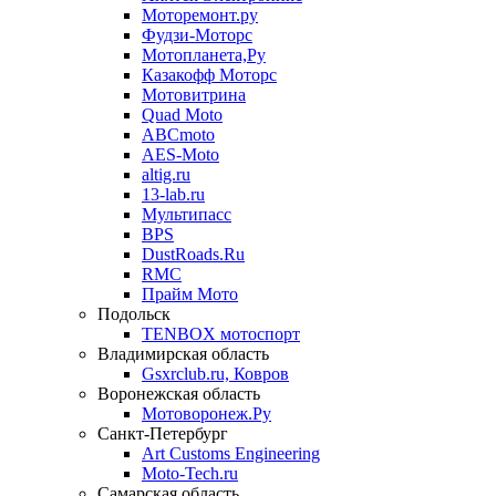
Моторемонт.ру
Фудзи-Моторс
Мотопланета,Ру
Казакофф Моторс
Мотовитрина
Quad Moto
ABCmoto
AES-Moto
altig.ru
13-lab.ru
Мультипасс
BPS
DustRoads.Ru
RMC
Прайм Мото
Подольск
TENBOX мотоспорт
Владимирская область
Gsxrclub.ru, Ковров
Воронежская область
Мотоворонеж.Ру
Санкт-Петербург
Art Customs Engineering
Moto-Tech.ru
Самарская область