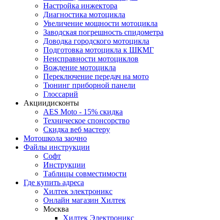
Настройка инжектора
Диагноcтика мотоцикла
Увеличение мощности мотоцикла
Заводская погрешность спидометра
Доводка городского мотоцикла
Подготовка мотоцикла к ШКМГ
Неисправности мотоциклов
Вождение мотоцикла
Переключение передач на мото
Тюнинг приборной панели
Глоссарий
Акции
дисконты
AES Moto - 15% скидка
Техническое спонсорство
Скидка веб мастеру
Мотошкола
заочно
Файлы
инструкции
Софт
Инструкции
Таблицы совместимости
Где купить
адреса
Хилтек электроникс
Онлайн магазин Хилтек
Москва
Хилтек Электроникс