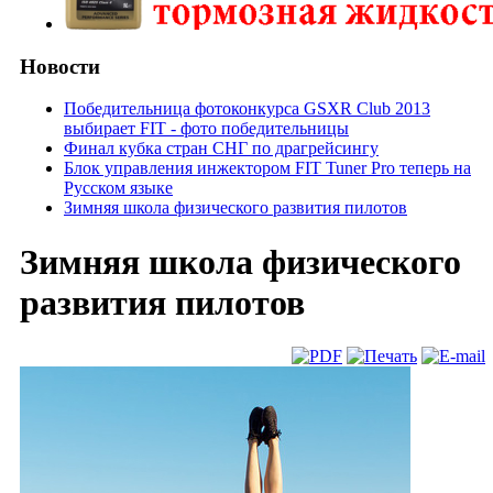
Новости
Победительница фотоконкурса GSXR Club 2013
выбирает FIT - фото победительницы
Финал кубка стран СНГ по драгрейсингу
Блок управления инжектором FIT Tuner Pro теперь на
Русском языке
Зимняя школа физического развития пилотов
Зимняя школа физического
развития пилотов