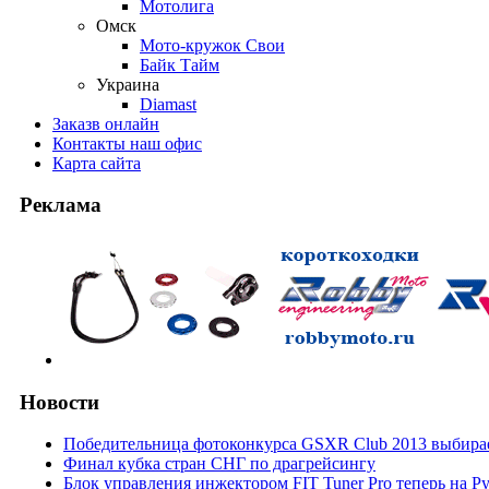
Мотолига
Омск
Мото-кружок Свои
Байк Тайм
Украина
Diamast
Заказ
в онлайн
Контакты
наш офис
Карта
сайта
Реклама
Новости
Победительница фотоконкурса GSXR Club 2013 выбирае
Финал кубка стран СНГ по драгрейсингу
Блок управления инжектором FIT Tuner Pro теперь на Р