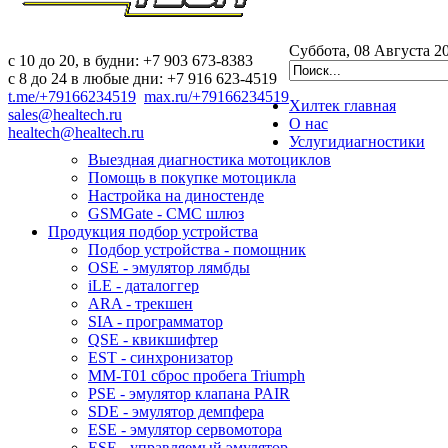
Суббота, 08 Августа 2
c 10 до 20, в будни: +7 903 673-8383
с 8 до 24 в любые дни: +7 916 623-4519
t.me/+79166234519
max.ru/+79166234519
Хилтек
главная
sales@healtech.ru
О нас
healtech@healtech.ru
Услуги
диагностики
Выездная диагностика мотоциклов
Помощь в покупке мотоцикла
Настройка на диностенде
GSMGate - СМС шлюз
Продукция
подбор устройства
Подбор устройства - помощник
OSE - эмулятор лямбды
iLE - даталоггер
ARA - трекшен
SIA - программатор
QSE - квикшифтер
EST - синхронизатор
MM-T01 сброс пробега Triumph
PSE - эмулятор клапана PAIR
SDE - эмулятор демпфера
ESE - эмулятор сервомотора
ESE - управляемый эмулятор