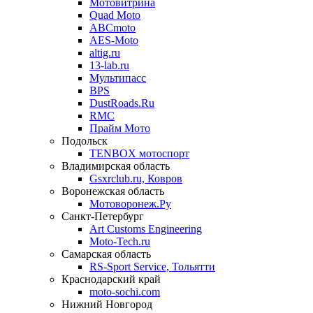
Мотовитрина
Quad Moto
ABCmoto
AES-Moto
altig.ru
13-lab.ru
Мультипасс
BPS
DustRoads.Ru
RMC
Прайм Мото
Подольск
TENBOX мотоспорт
Владимирская область
Gsxrclub.ru, Ковров
Воронежская область
Мотоворонеж.Ру
Санкт-Петербург
Art Customs Engineering
Moto-Tech.ru
Самарская область
RS-Sport Service, Тольятти
Краснодарский край
moto-sochi.com
Нижний Новгород