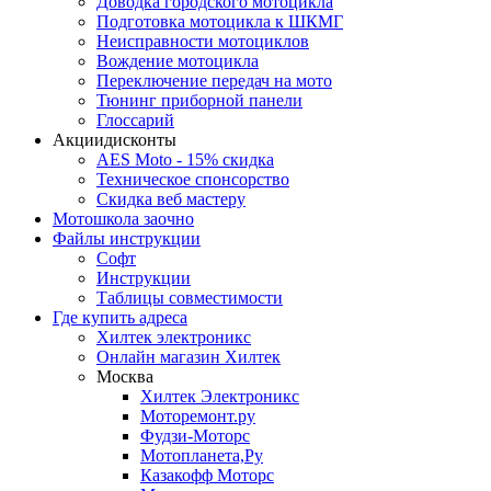
Доводка городского мотоцикла
Подготовка мотоцикла к ШКМГ
Неисправности мотоциклов
Вождение мотоцикла
Переключение передач на мото
Тюнинг приборной панели
Глоссарий
Акции
дисконты
AES Moto - 15% скидка
Техническое спонсорство
Скидка веб мастеру
Мотошкола
заочно
Файлы
инструкции
Софт
Инструкции
Таблицы совместимости
Где купить
адреса
Хилтек электроникс
Онлайн магазин Хилтек
Москва
Хилтек Электроникс
Моторемонт.ру
Фудзи-Моторс
Мотопланета,Ру
Казакофф Моторс