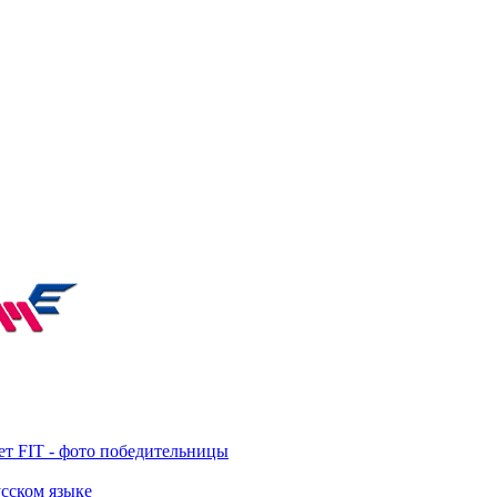
т FIT - фото победительницы
усском языке