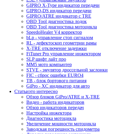
GIPRO X-Type индикатор передачи
GIPRO-DS индикатор передачи
GIPRO/ATRE индикатор с TRE
OBD Tool диагностика лодок
OBD Tool диагностика мотоцикла
SpeedoHealer V4 корректор
bLp - управление стоп сигналом
RL - дефектоскоп геометрии рамы
X-TRE отключение задержки
FiTuner Pro управление инжектором
SLP шифт лайт про
MM5 мото компьютер
STVE - эмулятор дроссельной заслонки
FIC - сброс ошибки EURO4
TB - блок бортового питания
GiPro - XC индикатор для авто
Статьи
это интересно
Обзор блоков GiPro/ATRE и X-TRE
Видео - работа индикаторов
Обзор индикаторов передач
Настройка инжектора
Диагноcтика мотоцикла
Увеличение мощности мотоцикла
Заводская погрешность спидометра