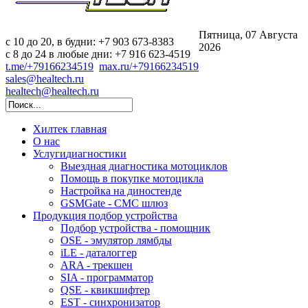
Пятница, 07 Августа
c 10 до 20, в будни: +7 903 673-8383
2026
с 8 до 24 в любые дни: +7 916 623-4519
t.me/+79166234519
max.ru/+79166234519
sales@healtech.ru
healtech@healtech.ru
Хилтек
главная
О нас
Услуги
диагностики
Выездная диагностика мотоциклов
Помощь в покупке мотоцикла
Настройка на диностенде
GSMGate - СМС шлюз
Продукция
подбор устройства
Подбор устройства - помощник
OSE - эмулятор лямбды
iLE - даталоггер
ARA - трекшен
SIA - программатор
QSE - квикшифтер
EST - синхронизатор