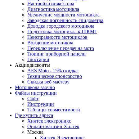
Настройка инжектора
Диагноcтика мотоцикла
Увеличение мощности мотоцикла
Заводская погрешность спидометра
Доводка городского мотоцикла
Подготовка мотоцикла к ШКМГ
Неисправности мотоциклов
Вождение мотоцикла
Переключение передач на мото
Тюнинг приборной панели
Глоссарий
Акции
дисконты
AES Moto - 15% скидка
Техническое спонсорство
Скидка веб мастеру
Мотошкола
заочно
Файлы
инструкции
Софт
Инструкции
Таблицы совместимости
Где купить
адреса
Хилтек электроникс
Онлайн магазин Хилтек
Москва
Хилтек Электроникс