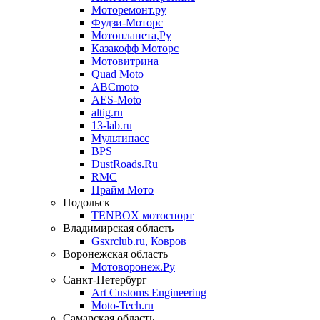
Моторемонт.ру
Фудзи-Моторс
Мотопланета,Ру
Казакофф Моторс
Мотовитрина
Quad Moto
ABCmoto
AES-Moto
altig.ru
13-lab.ru
Мультипасс
BPS
DustRoads.Ru
RMC
Прайм Мото
Подольск
TENBOX мотоспорт
Владимирская область
Gsxrclub.ru, Ковров
Воронежская область
Мотоворонеж.Ру
Санкт-Петербург
Art Customs Engineering
Moto-Tech.ru
Самарская область