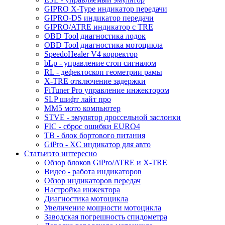
GIPRO X-Type индикатор передачи
GIPRO-DS индикатор передачи
GIPRO/ATRE индикатор с TRE
OBD Tool диагностика лодок
OBD Tool диагностика мотоцикла
SpeedoHealer V4 корректор
bLp - управление стоп сигналом
RL - дефектоскоп геометрии рамы
X-TRE отключение задержки
FiTuner Pro управление инжектором
SLP шифт лайт про
MM5 мото компьютер
STVE - эмулятор дроссельной заслонки
FIC - сброс ошибки EURO4
TB - блок бортового питания
GiPro - XC индикатор для авто
Статьи
это интересно
Обзор блоков GiPro/ATRE и X-TRE
Видео - работа индикаторов
Обзор индикаторов передач
Настройка инжектора
Диагноcтика мотоцикла
Увеличение мощности мотоцикла
Заводская погрешность спидометра