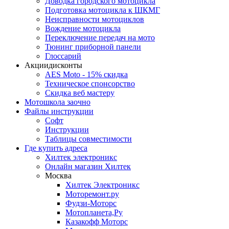
Доводка городского мотоцикла
Подготовка мотоцикла к ШКМГ
Неисправности мотоциклов
Вождение мотоцикла
Переключение передач на мото
Тюнинг приборной панели
Глоссарий
Акции
дисконты
AES Moto - 15% скидка
Техническое спонсорство
Скидка веб мастеру
Мотошкола
заочно
Файлы
инструкции
Софт
Инструкции
Таблицы совместимости
Где купить
адреса
Хилтек электроникс
Онлайн магазин Хилтек
Москва
Хилтек Электроникс
Моторемонт.ру
Фудзи-Моторс
Мотопланета,Ру
Казакофф Моторс