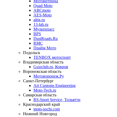
Мотовитрина
Quad Moto
ABCmoto
AES-Moto
altig.ru
13-lab.ru
Мультипасс
BPS
DustRoads.Ru
RMC
Прайм Мото
Подольск
TENBOX мотоспорт
Владимирская область
Gsxrclub.ru, Ковров
Воронежская область
Мотоворонеж.Ру
Санкт-Петербург
Art Customs Engineering
Moto-Tech.ru
Самарская область
RS-Sport Service, Тольятти
Краснодарский край
moto-sochi.com
Нижний Новгород