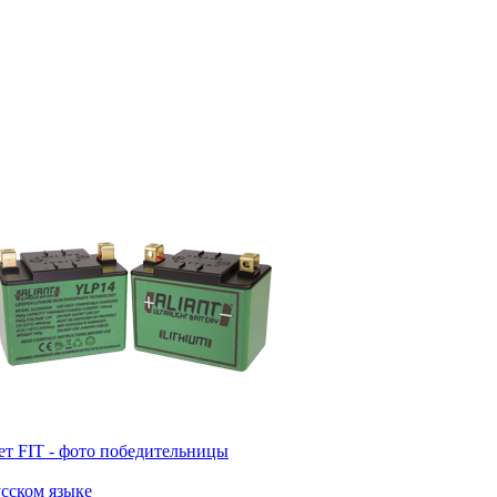
т FIT - фото победительницы
усском языке