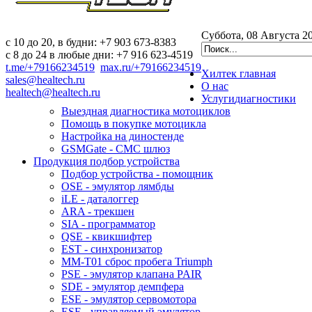
Суббота, 08 Августа 2
c 10 до 20, в будни: +7 903 673-8383
с 8 до 24 в любые дни: +7 916 623-4519
t.me/+79166234519
max.ru/+79166234519
Хилтек
главная
sales@healtech.ru
О нас
healtech@healtech.ru
Услуги
диагностики
Выездная диагностика мотоциклов
Помощь в покупке мотоцикла
Настройка на диностенде
GSMGate - СМС шлюз
Продукция
подбор устройства
Подбор устройства - помощник
OSE - эмулятор лямбды
iLE - даталоггер
ARA - трекшен
SIA - программатор
QSE - квикшифтер
EST - синхронизатор
MM-T01 сброс пробега Triumph
PSE - эмулятор клапана PAIR
SDE - эмулятор демпфера
ESE - эмулятор сервомотора
ESE - управляемый эмулятор