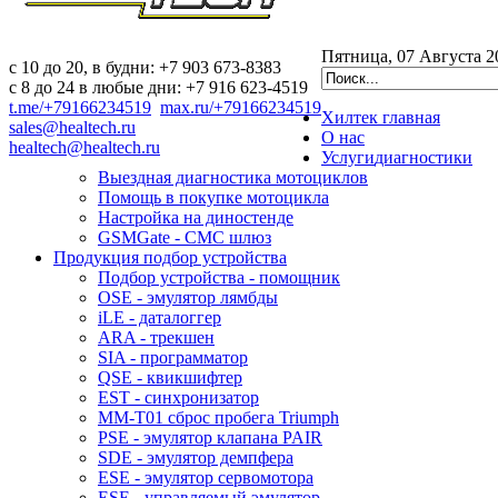
Пятница, 07 Августа 2
c 10 до 20, в будни: +7 903 673-8383
с 8 до 24 в любые дни: +7 916 623-4519
t.me/+79166234519
max.ru/+79166234519
Хилтек
главная
sales@healtech.ru
О нас
healtech@healtech.ru
Услуги
диагностики
Выездная диагностика мотоциклов
Помощь в покупке мотоцикла
Настройка на диностенде
GSMGate - СМС шлюз
Продукция
подбор устройства
Подбор устройства - помощник
OSE - эмулятор лямбды
iLE - даталоггер
ARA - трекшен
SIA - программатор
QSE - квикшифтер
EST - синхронизатор
MM-T01 сброс пробега Triumph
PSE - эмулятор клапана PAIR
SDE - эмулятор демпфера
ESE - эмулятор сервомотора
ESE - управляемый эмулятор