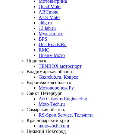
Мотовитрина
Quad Moto
ABCmoto
AES-Moto
altig.ru
13-lab.ru
Мультипасс
BPS
DustRoads.Ru
RMC
Прайм Мото
Подольск
TENBOX мотоспорт
Владимирская область
Gsxrclub.ru, Ковров
Воронежская область
Мотоворонеж.Ру
Санкт-Петербург
Art Customs Engineering
Moto-Tech.ru
Самарская область
RS-Sport Service, Тольятти
Краснодарский край
moto-sochi.com
Нижний Новгород