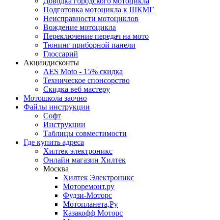
Доводка городского мотоцикла
Подготовка мотоцикла к ШКМГ
Неисправности мотоциклов
Вождение мотоцикла
Переключение передач на мото
Тюнинг приборной панели
Глоссарий
Акции
дисконты
AES Moto - 15% скидка
Техническое спонсорство
Скидка веб мастеру
Мотошкола
заочно
Файлы
инструкции
Софт
Инструкции
Таблицы совместимости
Где купить
адреса
Хилтек электроникс
Онлайн магазин Хилтек
Москва
Хилтек Электроникс
Моторемонт.ру
Фудзи-Моторс
Мотопланета,Ру
Казакофф Моторс