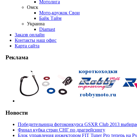
Мотолига
Омск
Мото-кружок Свои
Байк Тайм
Украина
Diamast
Заказ
в онлайн
Контакты
наш офис
Карта
сайта
Реклама
Новости
Победительница фотоконкурса GSXR Club 2013 выбирае
Финал кубка стран СНГ по драгрейсингу
Блок управления инжектором FIT Tuner Pro теперь на Р