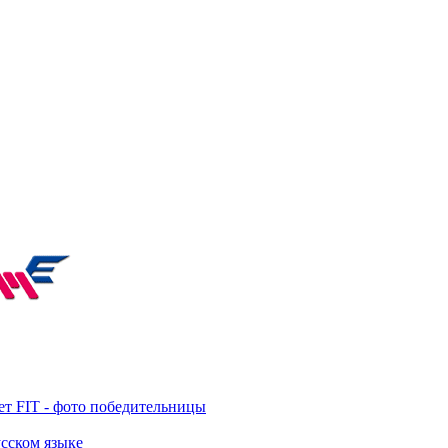
т FIT - фото победительницы
усском языке