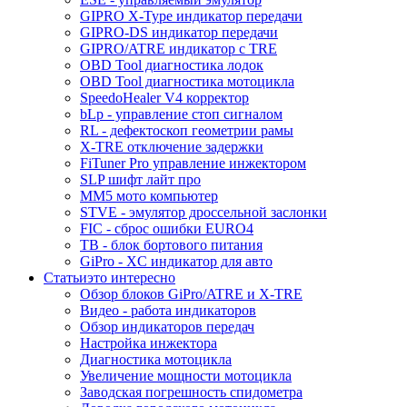
GIPRO X-Type индикатор передачи
GIPRO-DS индикатор передачи
GIPRO/ATRE индикатор с TRE
OBD Tool диагностика лодок
OBD Tool диагностика мотоцикла
SpeedoHealer V4 корректор
bLp - управление стоп сигналом
RL - дефектоскоп геометрии рамы
X-TRE отключение задержки
FiTuner Pro управление инжектором
SLP шифт лайт про
MM5 мото компьютер
STVE - эмулятор дроссельной заслонки
FIC - сброс ошибки EURO4
TB - блок бортового питания
GiPro - XC индикатор для авто
Статьи
это интересно
Обзор блоков GiPro/ATRE и X-TRE
Видео - работа индикаторов
Обзор индикаторов передач
Настройка инжектора
Диагноcтика мотоцикла
Увеличение мощности мотоцикла
Заводская погрешность спидометра