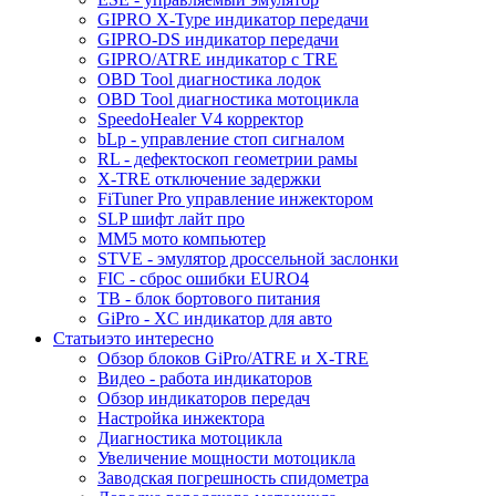
GIPRO X-Type индикатор передачи
GIPRO-DS индикатор передачи
GIPRO/ATRE индикатор с TRE
OBD Tool диагностика лодок
OBD Tool диагностика мотоцикла
SpeedoHealer V4 корректор
bLp - управление стоп сигналом
RL - дефектоскоп геометрии рамы
X-TRE отключение задержки
FiTuner Pro управление инжектором
SLP шифт лайт про
MM5 мото компьютер
STVE - эмулятор дроссельной заслонки
FIC - сброс ошибки EURO4
TB - блок бортового питания
GiPro - XC индикатор для авто
Статьи
это интересно
Обзор блоков GiPro/ATRE и X-TRE
Видео - работа индикаторов
Обзор индикаторов передач
Настройка инжектора
Диагноcтика мотоцикла
Увеличение мощности мотоцикла
Заводская погрешность спидометра