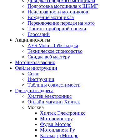
Доводка городского мотоцикла
Подготовка мотоцикла к ШКМГ
Неисправности мотоциклов
Вождение мотоцикла
Переключение передач на мото
Тюнинг приборной панели
Глоссарий
Акции
дисконты
AES Moto - 15% скидка
Техническое спонсорство
Скидка веб мастеру
Мотошкола
заочно
Файлы
инструкции
Софт
Инструкции
Таблицы совместимости
Где купить
адреса
Хилтек электроникс
Онлайн магазин Хилтек
Москва
Хилтек Электроникс
Моторемонт.ру
Фудзи-Моторс
Мотопланета,Ру
Казакофф Моторс