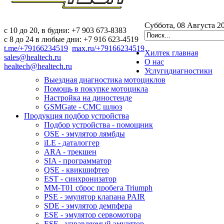
Суббота, 08 Августа 2
c 10 до 20, в будни: +7 903 673-8383
с 8 до 24 в любые дни: +7 916 623-4519
t.me/+79166234519
max.ru/+79166234519
Хилтек
главная
sales@healtech.ru
О нас
healtech@healtech.ru
Услуги
диагностики
Выездная диагностика мотоциклов
Помощь в покупке мотоцикла
Настройка на диностенде
GSMGate - СМС шлюз
Продукция
подбор устройства
Подбор устройства - помощник
OSE - эмулятор лямбды
iLE - даталоггер
ARA - трекшен
SIA - программатор
QSE - квикшифтер
EST - синхронизатор
MM-T01 сброс пробега Triumph
PSE - эмулятор клапана PAIR
SDE - эмулятор демпфера
ESE - эмулятор сервомотора
ESE - управляемый эмулятор