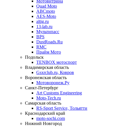
Мотовитрина
Quad Moto
ABCmoto
AES-Moto
altig.ru
13-lab.ru
Мультипасс
BPS
DustRoads.Ru
RMC
Прайм Мото
Подольск
TENBOX мотоспорт
Владимирская область
Gsxrclub.ru, Ковров
Воронежская область
Мотоворонеж.Ру
Санкт-Петербург
Art Customs Engineering
Moto-Tech.ru
Самарская область
RS-Sport Service, Тольятти
Краснодарский край
moto-sochi.com
Нижний Новгород