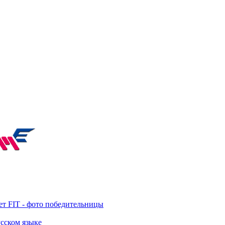
т FIT - фото победительницы
усском языке