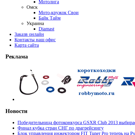
Мотолига
Омск
Мото-кружок Свои
Байк Тайм
Украина
Diamast
Заказ
в онлайн
Контакты
наш офис
Карта
сайта
Реклама
Новости
Победительница фотоконкурса GSXR Club 2013 выбирае
Финал кубка стран СНГ по драгрейсингу
Блок управления инжектором FIT Tuner Pro теперь на Р