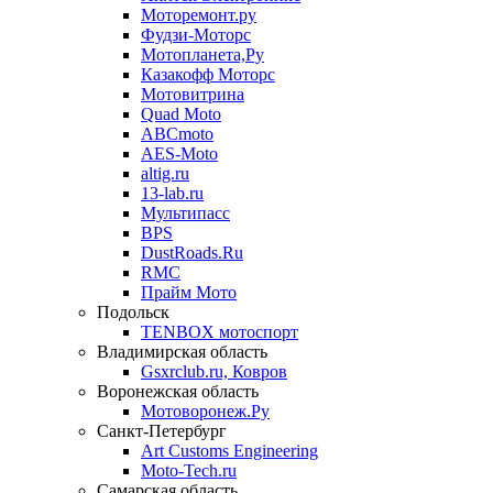
Моторемонт.ру
Фудзи-Моторс
Мотопланета,Ру
Казакофф Моторс
Мотовитрина
Quad Moto
ABCmoto
AES-Moto
altig.ru
13-lab.ru
Мультипасс
BPS
DustRoads.Ru
RMC
Прайм Мото
Подольск
TENBOX мотоспорт
Владимирская область
Gsxrclub.ru, Ковров
Воронежская область
Мотоворонеж.Ру
Санкт-Петербург
Art Customs Engineering
Moto-Tech.ru
Самарская область