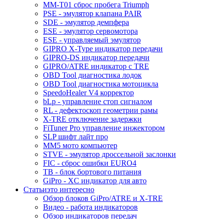
MM-T01 сброс пробега Triumph
PSE - эмулятор клапана PAIR
SDE - эмулятор демпфера
ESE - эмулятор сервомотора
ESE - управляемый эмулятор
GIPRO X-Type индикатор передачи
GIPRO-DS индикатор передачи
GIPRO/ATRE индикатор с TRE
OBD Tool диагностика лодок
OBD Tool диагностика мотоцикла
SpeedoHealer V4 корректор
bLp - управление стоп сигналом
RL - дефектоскоп геометрии рамы
X-TRE отключение задержки
FiTuner Pro управление инжектором
SLP шифт лайт про
MM5 мото компьютер
STVE - эмулятор дроссельной заслонки
FIC - сброс ошибки EURO4
TB - блок бортового питания
GiPro - XC индикатор для авто
Статьи
это интересно
Обзор блоков GiPro/ATRE и X-TRE
Видео - работа индикаторов
Обзор индикаторов передач