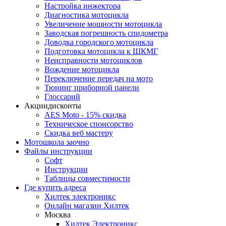
Настройка инжектора
Диагноcтика мотоцикла
Увеличение мощности мотоцикла
Заводская погрешность спидометра
Доводка городского мотоцикла
Подготовка мотоцикла к ШКМГ
Неисправности мотоциклов
Вождение мотоцикла
Переключение передач на мото
Тюнинг приборной панели
Глоссарий
Акции
дисконты
AES Moto - 15% скидка
Техническое спонсорство
Скидка веб мастеру
Мотошкола
заочно
Файлы
инструкции
Софт
Инструкции
Таблицы совместимости
Где купить
адреса
Хилтек электроникс
Онлайн магазин Хилтек
Москва
Хилтек Электроникс