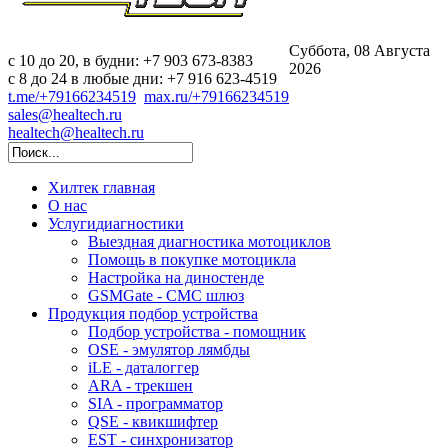
Суббота, 08 Августа
c 10 до 20, в будни: +7 903 673-8383
2026
с 8 до 24 в любые дни: +7 916 623-4519
t.me/+79166234519
max.ru/+79166234519
sales@healtech.ru
healtech@healtech.ru
Хилтек
главная
О нас
Услуги
диагностики
Выездная диагностика мотоциклов
Помощь в покупке мотоцикла
Настройка на диностенде
GSMGate - СМС шлюз
Продукция
подбор устройства
Подбор устройства - помощник
OSE - эмулятор лямбды
iLE - даталоггер
ARA - трекшен
SIA - программатор
QSE - квикшифтер
EST - синхронизатор