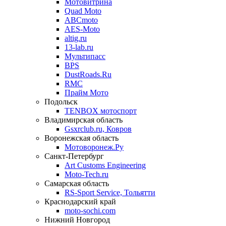
Мотовитрина
Quad Moto
ABCmoto
AES-Moto
altig.ru
13-lab.ru
Мультипасс
BPS
DustRoads.Ru
RMC
Прайм Мото
Подольск
TENBOX мотоспорт
Владимирская область
Gsxrclub.ru, Ковров
Воронежская область
Мотоворонеж.Ру
Санкт-Петербург
Art Customs Engineering
Moto-Tech.ru
Самарская область
RS-Sport Service, Тольятти
Краснодарский край
moto-sochi.com
Нижний Новгород