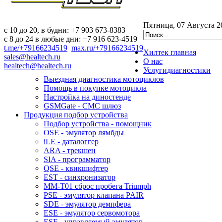
Пятница, 07 Августа 2
c 10 до 20, в будни: +7 903 673-8383
с 8 до 24 в любые дни: +7 916 623-4519
t.me/+79166234519
max.ru/+79166234519
Хилтек
главная
sales@healtech.ru
О нас
healtech@healtech.ru
Услуги
диагностики
Выездная диагностика мотоциклов
Помощь в покупке мотоцикла
Настройка на диностенде
GSMGate - СМС шлюз
Продукция
подбор устройства
Подбор устройства - помощник
OSE - эмулятор лямбды
iLE - даталоггер
ARA - трекшен
SIA - программатор
QSE - квикшифтер
EST - синхронизатор
MM-T01 сброс пробега Triumph
PSE - эмулятор клапана PAIR
SDE - эмулятор демпфера
ESE - эмулятор сервомотора
ESE - управляемый эмулятор