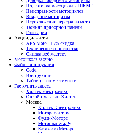
Доводка городского мотоцикла
Подготовка мотоцикла к ШКМГ
Неисправности мотоциклов
Вождение мотоцикла
Переключение передач на мото
Тюнинг приборной панели
Глоссарий
Акции
дисконты
AES Moto - 15% скидка
Техническое спонсорство
Скидка веб мастеру
Мотошкола
заочно
Файлы
инструкции
Софт
Инструкции
Таблицы совместимости
Где купить
адреса
Хилтек электроникс
Онлайн магазин Хилтек
Москва
Хилтек Электроникс
Моторемонт.ру
Фудзи-Моторс
Мотопланета,Ру
Казакофф Моторс