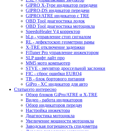
GIPRO X-Type индикатор передачи
GIPRO-DS индикатор передачи
GIPRO/ATRE индикатор с TRE
OBD Tool диагностика лодок
OBD Tool диагностика мотоцикла
SpeedoHealer V4 корректор
bLp - управление стоп сигналом
RL - дефектоскоп геометрии рамы
X-TRE отключение задержки
FiTuner Pro управление инжектором
SLP шифт лайт про
MM5 мото компьютер
STVE - эмулятор дроссельной заслонки
FIC - сброс ошибки EURO4
TB - блок бортового питания
GiPro - XC индикатор для авто
Статьи
это интересно
Обзор блоков GiPro/ATRE и X-TRE
Видео - работа индикаторов
Обзор индикаторов передач
Настройка инжектора
Диагноcтика мотоцикла
Увеличение мощности мотоцикла
Заводская погрешность спидометра