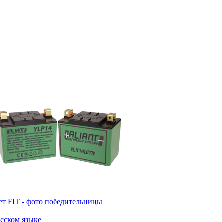
т FIT - фото победительницы
усском языке