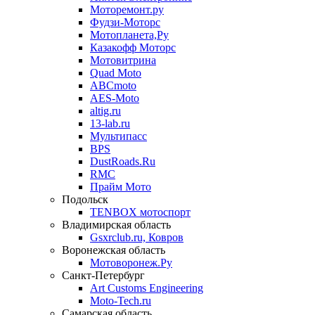
Моторемонт.ру
Фудзи-Моторс
Мотопланета,Ру
Казакофф Моторс
Мотовитрина
Quad Moto
ABCmoto
AES-Moto
altig.ru
13-lab.ru
Мультипасс
BPS
DustRoads.Ru
RMC
Прайм Мото
Подольск
TENBOX мотоспорт
Владимирская область
Gsxrclub.ru, Ковров
Воронежская область
Мотоворонеж.Ру
Санкт-Петербург
Art Customs Engineering
Moto-Tech.ru
Самарская область