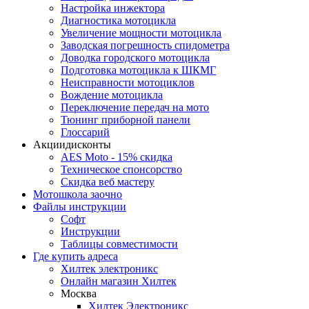
Настройка инжектора
Диагноcтика мотоцикла
Увеличение мощности мотоцикла
Заводская погрешность спидометра
Доводка городского мотоцикла
Подготовка мотоцикла к ШКМГ
Неисправности мотоциклов
Вождение мотоцикла
Переключение передач на мото
Тюнинг приборной панели
Глоссарий
Акции
дисконты
AES Moto - 15% скидка
Техническое спонсорство
Скидка веб мастеру
Мотошкола
заочно
Файлы
инструкции
Софт
Инструкции
Таблицы совместимости
Где купить
адреса
Хилтек электроникс
Онлайн магазин Хилтек
Москва
Хилтек Электроникс