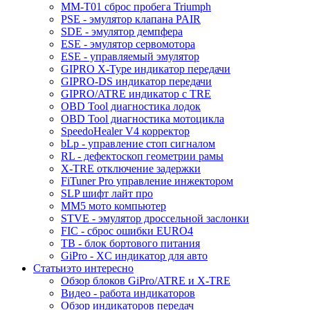
MM-T01 сброс пробега Triumph
PSE - эмулятор клапана PAIR
SDE - эмулятор демпфера
ESE - эмулятор сервомотора
ESE - управляемый эмулятор
GIPRO X-Type индикатор передачи
GIPRO-DS индикатор передачи
GIPRO/ATRE индикатор с TRE
OBD Tool диагностика лодок
OBD Tool диагностика мотоцикла
SpeedoHealer V4 корректор
bLp - управление стоп сигналом
RL - дефектоскоп геометрии рамы
X-TRE отключение задержки
FiTuner Pro управление инжектором
SLP шифт лайт про
MM5 мото компьютер
STVE - эмулятор дроссельной заслонки
FIC - сброс ошибки EURO4
TB - блок бортового питания
GiPro - XC индикатор для авто
Статьи
это интересно
Обзор блоков GiPro/ATRE и X-TRE
Видео - работа индикаторов
Обзор индикаторов передач