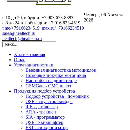
Четверг, 06 Августа
c 10 до 20, в будни: +7 903 673-8383
2026
с 8 до 24 в любые дни: +7 916 623-4519
t.me/+79166234519
max.ru/+79166234519
sales@healtech.ru
healtech@healtech.ru
Хилтек
главная
О нас
Услуги
диагностики
Выездная диагностика мотоциклов
Помощь в покупке мотоцикла
Настройка на диностенде
GSMGate - СМС шлюз
Продукция
подбор устройства
Подбор устройства - помощник
OSE - эмулятор лямбды
iLE - даталоггер
ARA - трекшен
SIA - программатор
QSE - квикшифтер
EST - синхронизатор