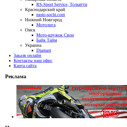
RS-Sport Service, Тольятти
Краснодарский край
moto-sochi.com
Нижний Новгород
Мотолига
Омск
Мото-кружок Свои
Байк Тайм
Украина
Diamast
Заказ
в онлайн
Контакты
наш офис
Карта
сайта
Реклама