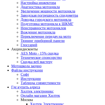
Настройка инжектора
Диагноcтика мотоцикла
Увеличение мощности мотоцикла
Заводская погрешность спидометра
Доводка городского мотоцикла
Подготовка мотоцикла к ШКМГ
Неисправности мотоциклов
Вождение мотоцикла
Переключение передач на мото
Тюнинг приборной панели
Глоссарий
Акции
дисконты
AES Moto - 15% скидка
Техническое спонсорство
Скидка веб мастеру
Мотошкола
заочно
Файлы
инструкции
Софт
Инструкции
Таблицы совместимости
Где купить
адреса
Хилтек электроникс
Онлайн магазин Хилтек
Москва
Хилтек Электроникс