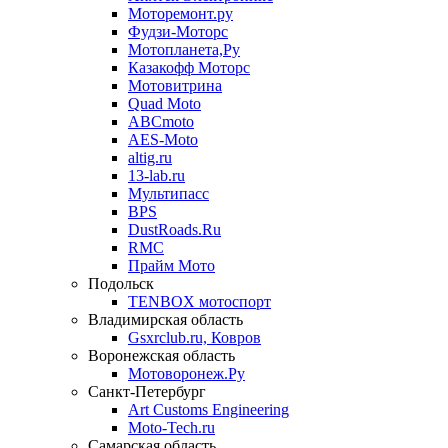
Моторемонт.ру
Фудзи-Моторс
Мотопланета,Ру
Казакофф Моторс
Мотовитрина
Quad Moto
ABCmoto
AES-Moto
altig.ru
13-lab.ru
Мультипасс
BPS
DustRoads.Ru
RMC
Прайм Мото
Подольск
TENBOX мотоспорт
Владимирская область
Gsxrclub.ru, Ковров
Воронежская область
Мотоворонеж.Ру
Санкт-Петербург
Art Customs Engineering
Moto-Tech.ru
Самарская область