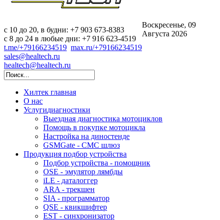
Воскресенье, 09
c 10 до 20, в будни: +7 903 673-8383
Августа 2026
с 8 до 24 в любые дни: +7 916 623-4519
t.me/+79166234519
max.ru/+79166234519
sales@healtech.ru
healtech@healtech.ru
Хилтек
главная
О нас
Услуги
диагностики
Выездная диагностика мотоциклов
Помощь в покупке мотоцикла
Настройка на диностенде
GSMGate - СМС шлюз
Продукция
подбор устройства
Подбор устройства - помощник
OSE - эмулятор лямбды
iLE - даталоггер
ARA - трекшен
SIA - программатор
QSE - квикшифтер
EST - синхронизатор