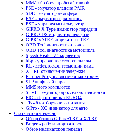
MM-T01 сброс пробега Triumph
PSE - эмулятор клапана PAIR
SDE - эмулятор демпфера
ESE - эмулятор сервомотора
ESE - управляемый эмулятор
GIPRO X-Type индикатор передачи
GIPRO-DS индикатор передачи
GIPRO/ATRE индикатор с TRE
OBD Tool диагностика лодок
OBD Tool диагностика мотоцикла
SpeedoHealer V4 корректор
bLp - управление стоп сигналом
RL - дефектоскоп геометрии рамы
X-TRE отключение задержки
FiTuner Pro управление инжектором
SLP шифт лайт про
MM5 мото компьютер
STVE - эмулятор дроссельной заслонки
FIC - сброс ошибки EURO4
TB - блок бортового питания
GiPro - XC индикатор для авто
Статьи
это интересно
Обзор блоков GiPro/ATRE и X-TRE
Видео - работа индикаторов
Обзор индикаторов передач