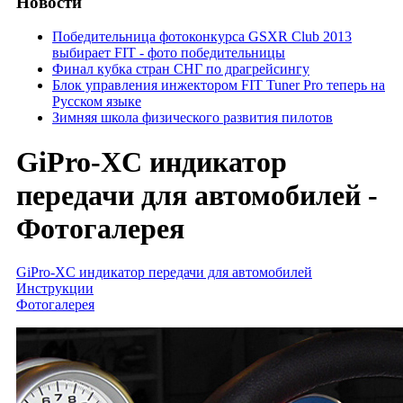
Новости
Победительница фотоконкурса GSXR Club 2013
выбирает FIT - фото победительницы
Финал кубка стран СНГ по драгрейсингу
Блок управления инжектором FIT Tuner Pro теперь на
Русском языке
Зимняя школа физического развития пилотов
GiPro-XC индикатор
передачи для автомобилей -
Фотогалерея
GiPro-XC индикатор передачи для автомобилей
Инструкции
Фотогалерея