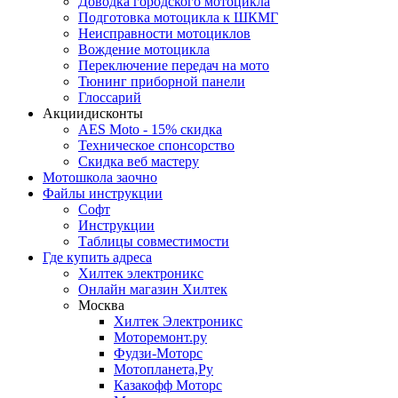
Доводка городского мотоцикла
Подготовка мотоцикла к ШКМГ
Неисправности мотоциклов
Вождение мотоцикла
Переключение передач на мото
Тюнинг приборной панели
Глоссарий
Акции
дисконты
AES Moto - 15% скидка
Техническое спонсорство
Скидка веб мастеру
Мотошкола
заочно
Файлы
инструкции
Софт
Инструкции
Таблицы совместимости
Где купить
адреса
Хилтек электроникс
Онлайн магазин Хилтек
Москва
Хилтек Электроникс
Моторемонт.ру
Фудзи-Моторс
Мотопланета,Ру
Казакофф Моторс