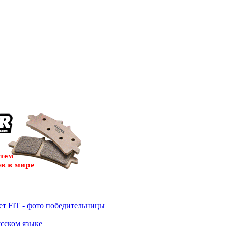
т FIT - фото победительницы
усском языке