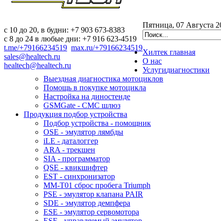
Пятница, 07 Августа 2
c 10 до 20, в будни: +7 903 673-8383
с 8 до 24 в любые дни: +7 916 623-4519
t.me/+79166234519
max.ru/+79166234519
Хилтек
главная
sales@healtech.ru
О нас
healtech@healtech.ru
Услуги
диагностики
Выездная диагностика мотоциклов
Помощь в покупке мотоцикла
Настройка на диностенде
GSMGate - СМС шлюз
Продукция
подбор устройства
Подбор устройства - помощник
OSE - эмулятор лямбды
iLE - даталоггер
ARA - трекшен
SIA - программатор
QSE - квикшифтер
EST - синхронизатор
MM-T01 сброс пробега Triumph
PSE - эмулятор клапана PAIR
SDE - эмулятор демпфера
ESE - эмулятор сервомотора
ESE - управляемый эмулятор