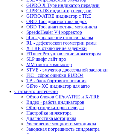
GIPRO X-Type индикатор передачи
GIPRO-DS индикатор передачи
GIPRO/ATRE индикатор с TRE
OBD Tool диагностика лодок
OBD Tool диагностика мотоцикла
SpeedoHealer V4 корректор
bLp - управление стоп сигналом
RL - дефектоскоп геометрии рамы
X-TRE отключение задержки
FiTuner Pro управление инжектором
SLP шифт лайт про
MM5 мото компьютер
STVE - эмулятор дроссельной заслонки
FIC - сброс ошибки EURO4
TB - блок бортового питания
GiPro - XC индикатор для авто
Статьи
это интересно
Обзор блоков GiPro/ATRE и X-TRE
Видео - работа индикаторов
Обзор индикаторов передач
Настройка инжектора
Диагноcтика мотоцикла
Увеличение мощности мотоцикла
Заводская погрешность спидометра