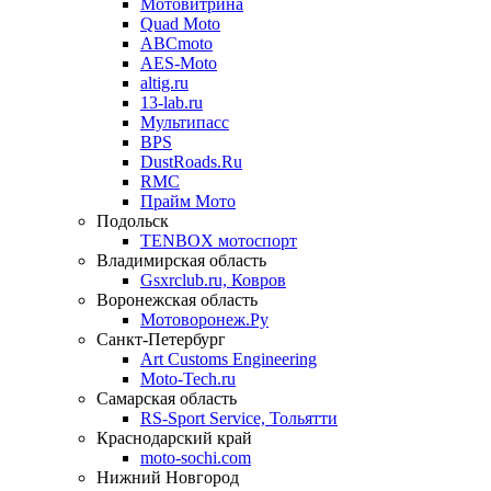
Мотовитрина
Quad Moto
ABCmoto
AES-Moto
altig.ru
13-lab.ru
Мультипасс
BPS
DustRoads.Ru
RMC
Прайм Мото
Подольск
TENBOX мотоспорт
Владимирская область
Gsxrclub.ru, Ковров
Воронежская область
Мотоворонеж.Ру
Санкт-Петербург
Art Customs Engineering
Moto-Tech.ru
Самарская область
RS-Sport Service, Тольятти
Краснодарский край
moto-sochi.com
Нижний Новгород