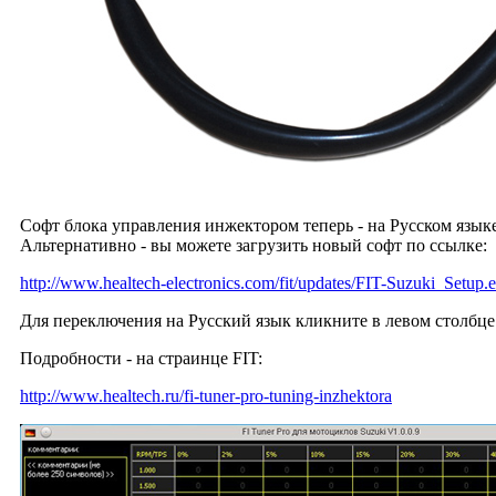
Софт блока управления инжектором теперь - на Русском языке
Альтернативно - вы можете загрузить новый софт по ссылке:
http://www.healtech-electronics.com/fit/updates/FIT-Suzuki_Setup.
Для переключения на Русский язык кликните в левом столбце
Подробности - на страинце FIT:
http://www.healtech.ru/fi-tuner-pro-tuning-inzhektora