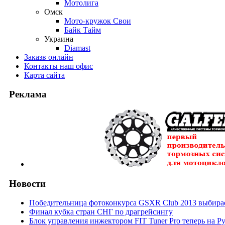
Мотолига
Омск
Мото-кружок Свои
Байк Тайм
Украина
Diamast
Заказ
в онлайн
Контакты
наш офис
Карта
сайта
Реклама
Новости
Победительница фотоконкурса GSXR Club 2013 выбирае
Финал кубка стран СНГ по драгрейсингу
Блок управления инжектором FIT Tuner Pro теперь на Р