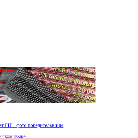
т FIT - фото победительницы
усском языке