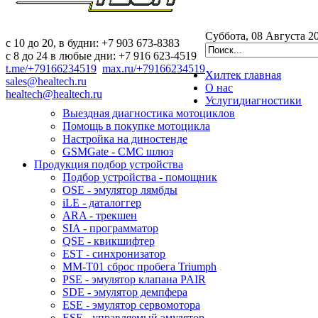
Суббота, 08 Августа 2
c 10 до 20, в будни: +7 903 673-8383
с 8 до 24 в любые дни: +7 916 623-4519
t.me/+79166234519
max.ru/+79166234519
Хилтек
главная
sales@healtech.ru
О нас
healtech@healtech.ru
Услуги
диагностики
Выездная диагностика мотоциклов
Помощь в покупке мотоцикла
Настройка на диностенде
GSMGate - СМС шлюз
Продукция
подбор устройства
Подбор устройства - помощник
OSE - эмулятор лямбды
iLE - даталоггер
ARA - трекшен
SIA - программатор
QSE - квикшифтер
EST - синхронизатор
MM-T01 сброс пробега Triumph
PSE - эмулятор клапана PAIR
SDE - эмулятор демпфера
ESE - эмулятор сервомотора
ESE - управляемый эмулятор