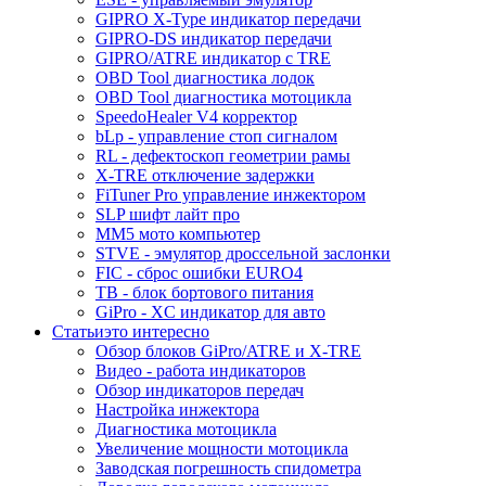
GIPRO X-Type индикатор передачи
GIPRO-DS индикатор передачи
GIPRO/ATRE индикатор с TRE
OBD Tool диагностика лодок
OBD Tool диагностика мотоцикла
SpeedoHealer V4 корректор
bLp - управление стоп сигналом
RL - дефектоскоп геометрии рамы
X-TRE отключение задержки
FiTuner Pro управление инжектором
SLP шифт лайт про
MM5 мото компьютер
STVE - эмулятор дроссельной заслонки
FIC - сброс ошибки EURO4
TB - блок бортового питания
GiPro - XC индикатор для авто
Статьи
это интересно
Обзор блоков GiPro/ATRE и X-TRE
Видео - работа индикаторов
Обзор индикаторов передач
Настройка инжектора
Диагноcтика мотоцикла
Увеличение мощности мотоцикла
Заводская погрешность спидометра