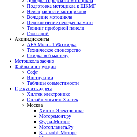
Доводка городского мотоцикла
Подготовка мотоцикла к ШКМГ
Неисправности мотоциклов
Вождение мотоцикла
Переключение передач на мото
Тюнинг приборной панели
Глоссарий
Акции
дисконты
AES Moto - 15% скидка
Техническое спонсорство
Скидка веб мастеру
Мотошкола
заочно
Файлы
инструкции
Софт
Инструкции
Таблицы совместимости
Где купить
адреса
Хилтек электроникс
Онлайн магазин Хилтек
Москва
Хилтек Электроникс
Моторемонт.ру
Фудзи-Моторс
Мотопланета,Ру
Казакофф Моторс