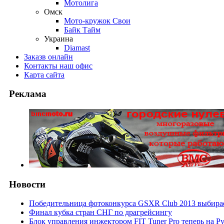
Мотолига
Омск
Мото-кружок Свои
Байк Тайм
Украина
Diamast
Заказ
в онлайн
Контакты
наш офис
Карта
сайта
Реклама
Новости
Победительница фотоконкурса GSXR Club 2013 выбирае
Финал кубка стран СНГ по драгрейсингу
Блок управления инжектором FIT Tuner Pro теперь на Р