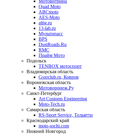
Мотовитрина
Quad Moto
ABCmoto
AES-Moto
altig.ru
13-lab.ru
Мультипасс
BPS
DustRoads.Ru
RMC
Прайм Мото
Подольск
TENBOX мотоспорт
Владимирская область
Gsxrclub.ru, Ковров
Воронежская область
Мотоворонеж.Ру
Санкт-Петербург
Art Customs Engineering
Moto-Tech.ru
Самарская область
RS-Sport Service, Тольятти
Краснодарский край
moto-sochi.com
Нижний Новгород