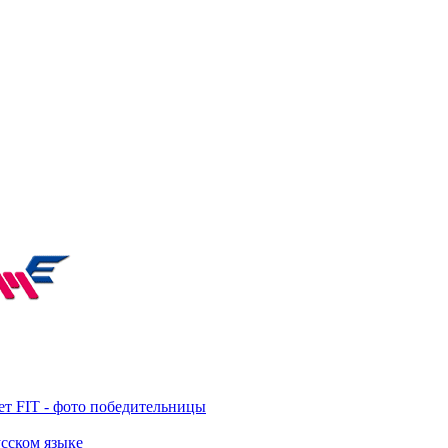
т FIT - фото победительницы
усском языке