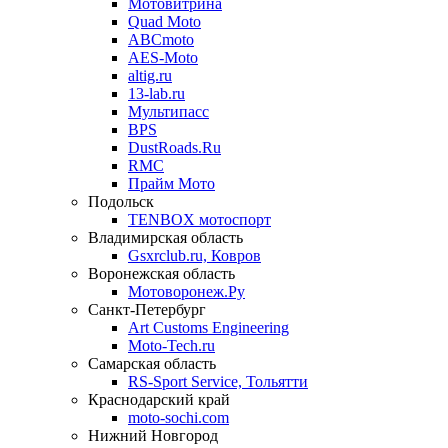
Мотовитрина
Quad Moto
ABCmoto
AES-Moto
altig.ru
13-lab.ru
Мультипасс
BPS
DustRoads.Ru
RMC
Прайм Мото
Подольск
TENBOX мотоспорт
Владимирская область
Gsxrclub.ru, Ковров
Воронежская область
Мотоворонеж.Ру
Санкт-Петербург
Art Customs Engineering
Moto-Tech.ru
Самарская область
RS-Sport Service, Тольятти
Краснодарский край
moto-sochi.com
Нижний Новгород