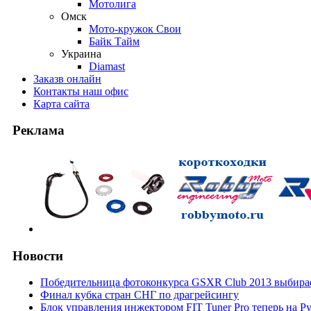
Мотолига
Омск
Мото-кружок Свои
Байк Тайм
Украина
Diamast
Заказ
в онлайн
Контакты
наш офис
Карта
сайта
Реклама
Новости
Победительница фотоконкурса GSXR Club 2013 выбирае
Финал кубка стран СНГ по драгрейсингу
Блок управления инжектором FIT Tuner Pro теперь на Р