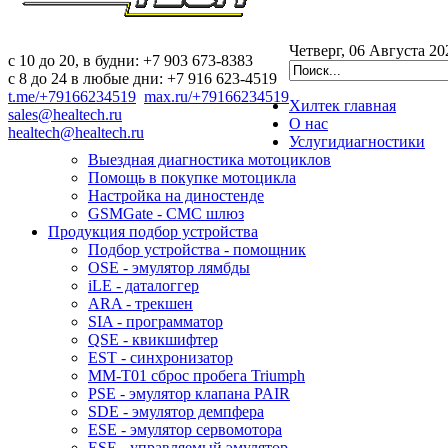
Четверг, 06 Августа 20
c 10 до 20, в будни: +7 903 673-8383
с 8 до 24 в любые дни: +7 916 623-4519
t.me/+79166234519
max.ru/+79166234519
Хилтек
главная
sales@healtech.ru
О нас
healtech@healtech.ru
Услуги
диагностики
Выездная диагностика мотоциклов
Помощь в покупке мотоцикла
Настройка на диностенде
GSMGate - СМС шлюз
Продукция
подбор устройства
Подбор устройства - помощник
OSE - эмулятор лямбды
iLE - даталоггер
ARA - трекшен
SIA - программатор
QSE - квикшифтер
EST - синхронизатор
MM-T01 сброс пробега Triumph
PSE - эмулятор клапана PAIR
SDE - эмулятор демпфера
ESE - эмулятор сервомотора
ESE - управляемый эмулятор