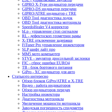
GIPRO X-Type индикатор передачи
GIPRO-DS индикатор передачи
GIPRO/ATRE индикатор с TRE
OBD Tool диагностика лодок
OBD Tool диагностика мотоцикла
SpeedoHealer V4 корректор
bLp - управление стоп сигналом
RL - дефектоскоп геометрии рамы
X-TRE отключение задержки
FiTuner Pro управление инжектором
SLP шифт лайт про
MM5 мото компьютер
STVE - эмулятор дроссельной заслонки
FIC - сброс ошибки EURO4
TB - блок бортового питания
GiPro - XC индикатор для авто
Статьи
это интересно
Обзор блоков GiPro/ATRE и X-TRE
Видео - работа индикаторов
Обзор индикаторов передач
Настройка инжектора
Диагноcтика мотоцикла
Увеличение мощности мотоцикла
Заводская погрешность спидометра