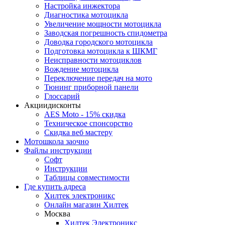
Настройка инжектора
Диагноcтика мотоцикла
Увеличение мощности мотоцикла
Заводская погрешность спидометра
Доводка городского мотоцикла
Подготовка мотоцикла к ШКМГ
Неисправности мотоциклов
Вождение мотоцикла
Переключение передач на мото
Тюнинг приборной панели
Глоссарий
Акции
дисконты
AES Moto - 15% скидка
Техническое спонсорство
Скидка веб мастеру
Мотошкола
заочно
Файлы
инструкции
Софт
Инструкции
Таблицы совместимости
Где купить
адреса
Хилтек электроникс
Онлайн магазин Хилтек
Москва
Хилтек Электроникс