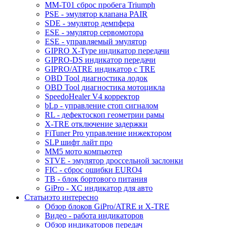
MM-T01 сброс пробега Triumph
PSE - эмулятор клапана PAIR
SDE - эмулятор демпфера
ESE - эмулятор сервомотора
ESE - управляемый эмулятор
GIPRO X-Type индикатор передачи
GIPRO-DS индикатор передачи
GIPRO/ATRE индикатор с TRE
OBD Tool диагностика лодок
OBD Tool диагностика мотоцикла
SpeedoHealer V4 корректор
bLp - управление стоп сигналом
RL - дефектоскоп геометрии рамы
X-TRE отключение задержки
FiTuner Pro управление инжектором
SLP шифт лайт про
MM5 мото компьютер
STVE - эмулятор дроссельной заслонки
FIC - сброс ошибки EURO4
TB - блок бортового питания
GiPro - XC индикатор для авто
Статьи
это интересно
Обзор блоков GiPro/ATRE и X-TRE
Видео - работа индикаторов
Обзор индикаторов передач