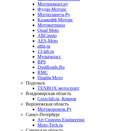
Моторемонт.ру
Фудзи-Моторс
Мотопланета,Ру
Казакофф Моторс
Мотовитрина
Quad Moto
ABCmoto
AES-Moto
altig.ru
13-lab.ru
Мультипасс
BPS
DustRoads.Ru
RMC
Прайм Мото
Подольск
TENBOX мотоспорт
Владимирская область
Gsxrclub.ru, Ковров
Воронежская область
Мотоворонеж.Ру
Санкт-Петербург
Art Customs Engineering
Moto-Tech.ru
Самарская область