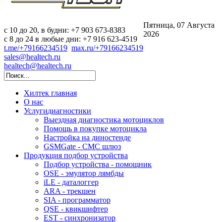
Пятница, 07 Августа
c 10 до 20, в будни: +7 903 673-8383
2026
с 8 до 24 в любые дни: +7 916 623-4519
t.me/+79166234519
max.ru/+79166234519
sales@healtech.ru
healtech@healtech.ru
Хилтек
главная
О нас
Услуги
диагностики
Выездная диагностика мотоциклов
Помощь в покупке мотоцикла
Настройка на диностенде
GSMGate - СМС шлюз
Продукция
подбор устройства
Подбор устройства - помощник
OSE - эмулятор лямбды
iLE - даталоггер
ARA - трекшен
SIA - программатор
QSE - квикшифтер
EST - синхронизатор