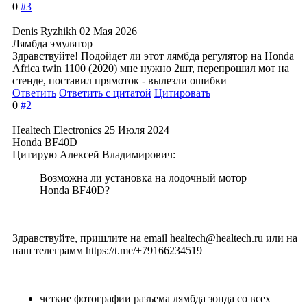
0
#3
Denis Ryzhikh
02 Мая 2026
Лямбда эмулятор
Здравствуйте! Подойдет ли этот лямбда регулятор на Honda
Africa twin 1100 (2020) мне нужно 2шт, перепрошил мот на
стенде, поставил прямоток - вылезли ошибки
Ответить
Ответить с цитатой
Цитировать
0
#2
Healtech Electronics
25 Июля 2024
Honda BF40D
Цитирую Алексей Владимирович:
Возможна ли установка на лодочный мотор
Honda BF40D?
Здравствуйте, пришлите на email healtech@healte
ch.ru или на
наш телеграмм https://t.me/+79166234519
четкие фотографии разъема лямбда зонда со всех