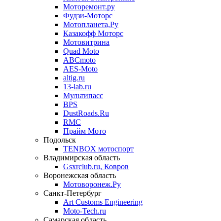
Моторемонт.ру
Фудзи-Моторс
Мотопланета,Ру
Казакофф Моторс
Мотовитрина
Quad Moto
ABCmoto
AES-Moto
altig.ru
13-lab.ru
Мультипасс
BPS
DustRoads.Ru
RMC
Прайм Мото
Подольск
TENBOX мотоспорт
Владимирская область
Gsxrclub.ru, Ковров
Воронежская область
Мотоворонеж.Ру
Санкт-Петербург
Art Customs Engineering
Moto-Tech.ru
Самарская область