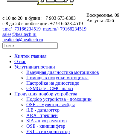
Воскресенье, 09
c 10 до 20, в будни: +7 903 673-8383
Августа 2026
с 8 до 24 в любые дни: +7 916 623-4519
t.me/+79166234519
max.ru/+79166234519
sales@healtech.ru
healtech@healtech.ru
Хилтек
главная
О нас
Услуги
диагностики
Выездная диагностика мотоциклов
Помощь в покупке мотоцикла
Настройка на диностенде
GSMGate - СМС шлюз
Продукция
подбор устройства
Подбор устройства - помощник
OSE - эмулятор лямбды
iLE - даталоггер
ARA - трекшен
SIA - программатор
QSE - квикшифтер
EST - синхронизатор