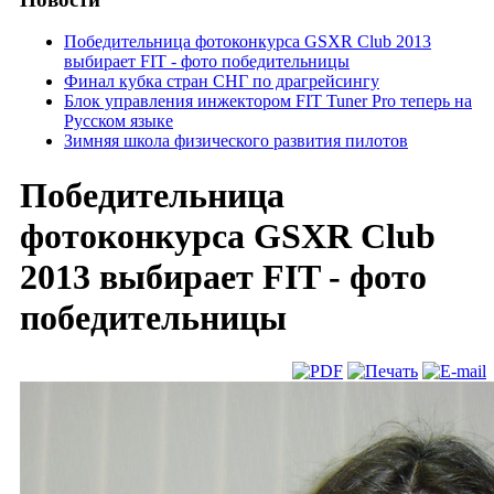
Победительница фотоконкурса GSXR Club 2013
выбирает FIT - фото победительницы
Финал кубка стран СНГ по драгрейсингу
Блок управления инжектором FIT Tuner Pro теперь на
Русском языке
Зимняя школа физического развития пилотов
Победительница
фотоконкурса GSXR Club
2013 выбирает FIT - фото
победительницы