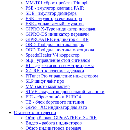
MM-T01 сброс пробега Triumph
PSE - эмулятор клапана PAIR
SDE - эмулятор демпфера
ESE - эмулятор сервомотора
ESE - управляемый эмулятор
GIPRO X-Type индикатор передачи
GIPRO-DS индикатор передачи
GIPRO/ATRE индикатор с TRE
OBD Tool диагностика лодок
OBD Tool диагностика мотоцикла
SpeedoHealer V4 корректор
bLp - управление стоп сигналом
RL - дефектоскоп геометрии рамы
X-TRE отключение задержки
FiTuner Pro управление инжектором
SLP шифт лайт про
MM5 мото компьютер
STVE - эмулятор дроссельной заслонки
FIC - сброс ошибки EURO4
TB - блок бортового питания
GiPro - XC индикатор для авто
Статьи
это интересно
Обзор блоков GiPro/ATRE и X-TRE
Видео - работа индикаторов
Обзор индикаторов передач