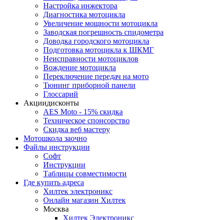
Настройка инжектора
Диагноcтика мотоцикла
Увеличение мощности мотоцикла
Заводская погрешность спидометра
Доводка городского мотоцикла
Подготовка мотоцикла к ШКМГ
Неисправности мотоциклов
Вождение мотоцикла
Переключение передач на мото
Тюнинг приборной панели
Глоссарий
Акции
дисконты
AES Moto - 15% скидка
Техническое спонсорство
Скидка веб мастеру
Мотошкола
заочно
Файлы
инструкции
Софт
Инструкции
Таблицы совместимости
Где купить
адреса
Хилтек электроникс
Онлайн магазин Хилтек
Москва
Хилтек Электроникс