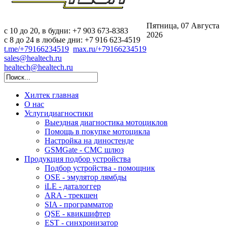
Пятница, 07 Августа
c 10 до 20, в будни: +7 903 673-8383
2026
с 8 до 24 в любые дни: +7 916 623-4519
t.me/+79166234519
max.ru/+79166234519
sales@healtech.ru
healtech@healtech.ru
Хилтек
главная
О нас
Услуги
диагностики
Выездная диагностика мотоциклов
Помощь в покупке мотоцикла
Настройка на диностенде
GSMGate - СМС шлюз
Продукция
подбор устройства
Подбор устройства - помощник
OSE - эмулятор лямбды
iLE - даталоггер
ARA - трекшен
SIA - программатор
QSE - квикшифтер
EST - синхронизатор