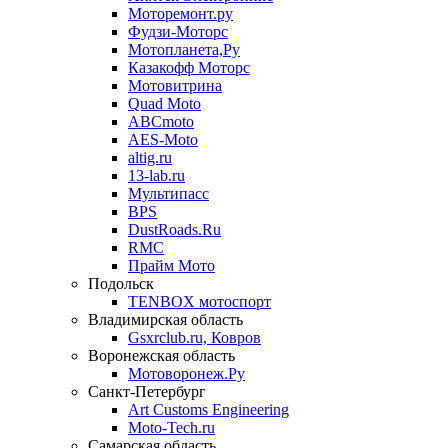
Моторемонт.ру
Фудзи-Моторс
Мотопланета,Ру
Казакофф Моторс
Мотовитрина
Quad Moto
ABCmoto
AES-Moto
altig.ru
13-lab.ru
Мультипасс
BPS
DustRoads.Ru
RMC
Прайм Мото
Подольск
TENBOX мотоспорт
Владимирская область
Gsxrclub.ru, Ковров
Воронежская область
Мотоворонеж.Ру
Санкт-Петербург
Art Customs Engineering
Moto-Tech.ru
Самарская область