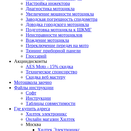
Настройка инжектора
Диагноcтика мотоцикла
Увеличение мощности мотоцикла
Заводская погрешность спидометра
Доводка городского мотоцикла
Подготовка мотоцикла к ШКМГ
Неисправности мотоциклов
Вождение мотоцикла
Переключение передач на мото
Тюнинг приборной панели
Глоссарий
Акции
дисконты
AES Moto - 15% скидка
Техническое спонсорство
Скидка веб мастеру
Мотошкола
заочно
Файлы
инструкции
Софт
Инструкции
Таблицы совместимости
Где купить
адреса
Хилтек электроникс
Онлайн магазин Хилтек
Москва
Хилтек Электроникс