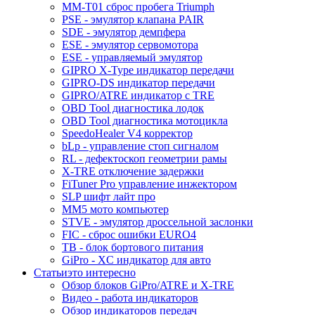
MM-T01 сброс пробега Triumph
PSE - эмулятор клапана PAIR
SDE - эмулятор демпфера
ESE - эмулятор сервомотора
ESE - управляемый эмулятор
GIPRO X-Type индикатор передачи
GIPRO-DS индикатор передачи
GIPRO/ATRE индикатор с TRE
OBD Tool диагностика лодок
OBD Tool диагностика мотоцикла
SpeedoHealer V4 корректор
bLp - управление стоп сигналом
RL - дефектоскоп геометрии рамы
X-TRE отключение задержки
FiTuner Pro управление инжектором
SLP шифт лайт про
MM5 мото компьютер
STVE - эмулятор дроссельной заслонки
FIC - сброс ошибки EURO4
TB - блок бортового питания
GiPro - XC индикатор для авто
Статьи
это интересно
Обзор блоков GiPro/ATRE и X-TRE
Видео - работа индикаторов
Обзор индикаторов передач