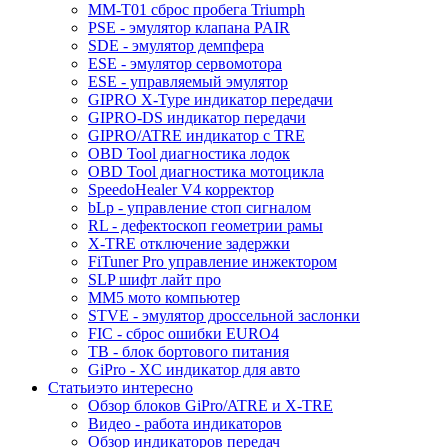
MM-T01 сброс пробега Triumph
PSE - эмулятор клапана PAIR
SDE - эмулятор демпфера
ESE - эмулятор сервомотора
ESE - управляемый эмулятор
GIPRO X-Type индикатор передачи
GIPRO-DS индикатор передачи
GIPRO/ATRE индикатор с TRE
OBD Tool диагностика лодок
OBD Tool диагностика мотоцикла
SpeedoHealer V4 корректор
bLp - управление стоп сигналом
RL - дефектоскоп геометрии рамы
X-TRE отключение задержки
FiTuner Pro управление инжектором
SLP шифт лайт про
MM5 мото компьютер
STVE - эмулятор дроссельной заслонки
FIC - сброс ошибки EURO4
TB - блок бортового питания
GiPro - XC индикатор для авто
Статьи
это интересно
Обзор блоков GiPro/ATRE и X-TRE
Видео - работа индикаторов
Обзор индикаторов передач