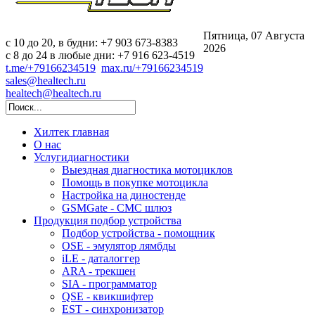
Пятница, 07 Августа
c 10 до 20, в будни: +7 903 673-8383
2026
с 8 до 24 в любые дни: +7 916 623-4519
t.me/+79166234519
max.ru/+79166234519
sales@healtech.ru
healtech@healtech.ru
Хилтек
главная
О нас
Услуги
диагностики
Выездная диагностика мотоциклов
Помощь в покупке мотоцикла
Настройка на диностенде
GSMGate - СМС шлюз
Продукция
подбор устройства
Подбор устройства - помощник
OSE - эмулятор лямбды
iLE - даталоггер
ARA - трекшен
SIA - программатор
QSE - квикшифтер
EST - синхронизатор