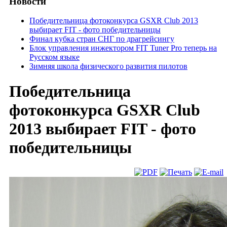
Новости
Победительница фотоконкурса GSXR Club 2013
выбирает FIT - фото победительницы
Финал кубка стран СНГ по драгрейсингу
Блок управления инжектором FIT Tuner Pro теперь на
Русском языке
Зимняя школа физического развития пилотов
Победительница
фотоконкурса GSXR Club
2013 выбирает FIT - фото
победительницы