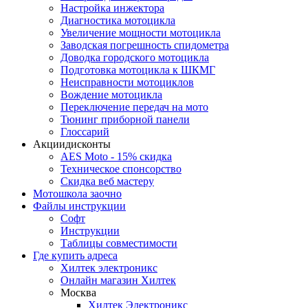
Настройка инжектора
Диагноcтика мотоцикла
Увеличение мощности мотоцикла
Заводская погрешность спидометра
Доводка городского мотоцикла
Подготовка мотоцикла к ШКМГ
Неисправности мотоциклов
Вождение мотоцикла
Переключение передач на мото
Тюнинг приборной панели
Глоссарий
Акции
дисконты
AES Moto - 15% скидка
Техническое спонсорство
Скидка веб мастеру
Мотошкола
заочно
Файлы
инструкции
Софт
Инструкции
Таблицы совместимости
Где купить
адреса
Хилтек электроникс
Онлайн магазин Хилтек
Москва
Хилтек Электроникс