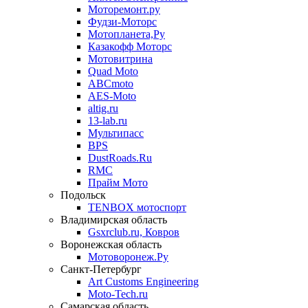
Моторемонт.ру
Фудзи-Моторс
Мотопланета,Ру
Казакофф Моторс
Мотовитрина
Quad Moto
ABCmoto
AES-Moto
altig.ru
13-lab.ru
Мультипасс
BPS
DustRoads.Ru
RMC
Прайм Мото
Подольск
TENBOX мотоспорт
Владимирская область
Gsxrclub.ru, Ковров
Воронежская область
Мотоворонеж.Ру
Санкт-Петербург
Art Customs Engineering
Moto-Tech.ru
Самарская область