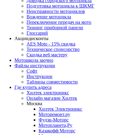
Доводка городского мотоцикла
Подготовка мотоцикла к ШКМГ
Неисправности мотоциклов
Вождение мотоцикла
Переключение передач на мото
Тюнинг приборной панели
Глоссарий
Акции
дисконты
AES Moto - 15% скидка
Техническое спонсорство
Скидка веб мастеру
Мотошкола
заочно
Файлы
инструкции
Софт
Инструкции
Таблицы совместимости
Где купить
адреса
Хилтек электроникс
Онлайн магазин Хилтек
Москва
Хилтек Электроникс
Моторемонт.ру
Фудзи-Моторс
Мотопланета,Ру
Казакофф Моторс