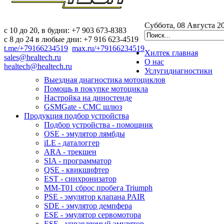
Суббота, 08 Августа 2
c 10 до 20, в будни: +7 903 673-8383
с 8 до 24 в любые дни: +7 916 623-4519
t.me/+79166234519
max.ru/+79166234519
Хилтек
главная
sales@healtech.ru
О нас
healtech@healtech.ru
Услуги
диагностики
Выездная диагностика мотоциклов
Помощь в покупке мотоцикла
Настройка на диностенде
GSMGate - СМС шлюз
Продукция
подбор устройства
Подбор устройства - помощник
OSE - эмулятор лямбды
iLE - даталоггер
ARA - трекшен
SIA - программатор
QSE - квикшифтер
EST - синхронизатор
MM-T01 сброс пробега Triumph
PSE - эмулятор клапана PAIR
SDE - эмулятор демпфера
ESE - эмулятор сервомотора
ESE - управляемый эмулятор