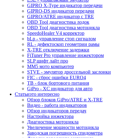
GIPRO X-Type индикатор передачи
GIPRO-DS индикатор передачи
GIPRO/ATRE индикатор с TRE
OBD Tool диагностика лодок
OBD Tool диагностика мотоцикла
SpeedoHealer V4 корректор
bLp - управление стоп сигналом
RL - дефектоскоп геометрии рамы
X-TRE отключение задержки
FiTuner Pro управление инжектором
SLP шифт лайт про
MM5 мото компьютер
STVE - эмулятор дроссельной заслонки
FIC - сброс ошибки EURO4
TB - блок бортового питания
GiPro - XC индикатор для авто
Статьи
это интересно
Обзор блоков GiPro/ATRE и X-TRE
Видео - работа индикаторов
Обзор индикаторов передач
Настройка инжектора
Диагноcтика мотоцикла
Увеличение мощности мотоцикла
Заводская погрешность спидометра