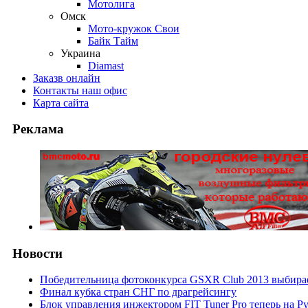
Мотолига
Омск
Мото-кружок Свои
Байк Тайм
Украина
Diamast
Заказ
в онлайн
Контакты
наш офис
Карта
сайта
Реклама
Новости
Победительница фотоконкурса GSXR Club 2013 выбирае
Финал кубка стран СНГ по драгрейсингу
Блок управления инжектором FIT Tuner Pro теперь на Р