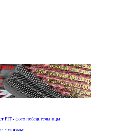
т FIT - фото победительницы
усском языке