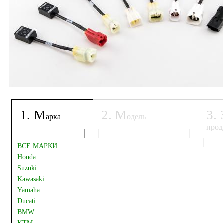
1
.
М
2
.
М
3
.
арка
одель
прод
ВСЕ МАРКИ
Honda
Suzuki
Kawasaki
Yamaha
Ducati
BMW
KTM