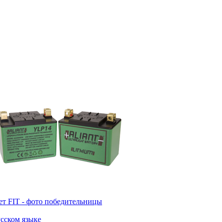
т FIT - фото победительницы
усском языке