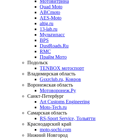
Мотовитрина
Quad Moto
ABCmoto
AES-Moto
altig.ru
13-lab.ru
Мультипасс
BPS
DustRoads.Ru
RMC
Прайм Мото
Подольск
TENBOX мотоспорт
Владимирская область
Gsxrclub.ru, Ковров
Воронежская область
Мотоворонеж.Ру
Санкт-Петербург
Art Customs Engineering
Moto-Tech.ru
Самарская область
RS-Sport Service, Тольятти
Краснодарский край
moto-sochi.com
Нижний Новгород