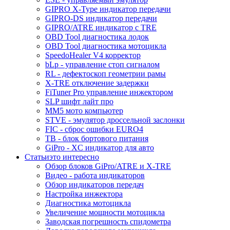
GIPRO X-Type индикатор передачи
GIPRO-DS индикатор передачи
GIPRO/ATRE индикатор с TRE
OBD Tool диагностика лодок
OBD Tool диагностика мотоцикла
SpeedoHealer V4 корректор
bLp - управление стоп сигналом
RL - дефектоскоп геометрии рамы
X-TRE отключение задержки
FiTuner Pro управление инжектором
SLP шифт лайт про
MM5 мото компьютер
STVE - эмулятор дроссельной заслонки
FIC - сброс ошибки EURO4
TB - блок бортового питания
GiPro - XC индикатор для авто
Статьи
это интересно
Обзор блоков GiPro/ATRE и X-TRE
Видео - работа индикаторов
Обзор индикаторов передач
Настройка инжектора
Диагноcтика мотоцикла
Увеличение мощности мотоцикла
Заводская погрешность спидометра