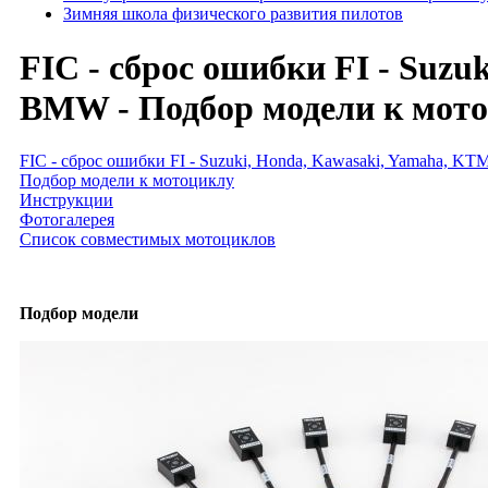
Зимняя школа физического развития пилотов
FIC - сброс ошибки FI - Suzuk
BMW - Подбор модели к мот
FIC - сброс ошибки FI - Suzuki, Honda, Kawasaki, Yamaha, KTM,
Подбор модели к мотоциклу
Инструкции
Фотогалерея
Список совместимых мотоциклов
Подбор модели