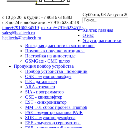
Суббота, 08 Августа 2
c 10 до 20, в будни: +7 903 673-8383
с 8 до 24 в любые дни: +7 916 623-4519
t.me/+79166234519
max.ru/+79166234519
Хилтек
главная
sales@healtech.ru
О нас
healtech@healtech.ru
Услуги
диагностики
Выездная диагностика мотоциклов
Помощь в покупке мотоцикла
Настройка на диностенде
GSMGate - СМС шлюз
Продукция
подбор устройства
Подбор устройства - помощник
OSE - эмулятор лямбды
iLE - даталоггер
ARA - трекшен
SIA - программатор
QSE - квикшифтер
EST - синхронизатор
MM-T01 сброс пробега Triumph
PSE - эмулятор клапана PAIR
SDE - эмулятор демпфера
ESE - эмулятор сервомотора
ESE - управляемый эмулятор