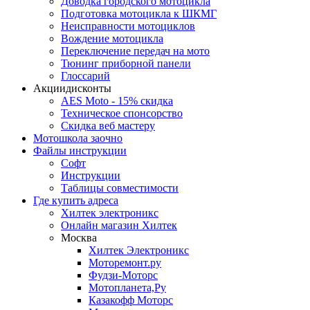
Доводка городского мотоцикла
Подготовка мотоцикла к ШКМГ
Неисправности мотоциклов
Вождение мотоцикла
Переключение передач на мото
Тюнинг приборной панели
Глоссарий
Акции
дисконты
AES Moto - 15% скидка
Техническое спонсорство
Скидка веб мастеру
Мотошкола
заочно
Файлы
инструкции
Софт
Инструкции
Таблицы совместимости
Где купить
адреса
Хилтек электроникс
Онлайн магазин Хилтек
Москва
Хилтек Электроникс
Моторемонт.ру
Фудзи-Моторс
Мотопланета,Ру
Казакофф Моторс