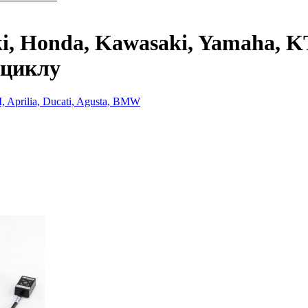
i, Honda, Kawasaki, Yamaha, KT
оциклу
 Aprilia, Ducati, Agusta, BMW