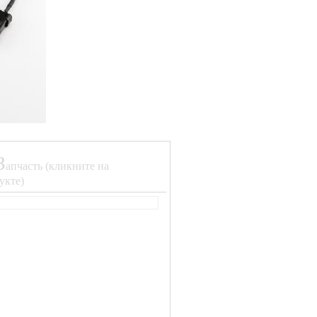
З
апчасть (кликните на
укте)