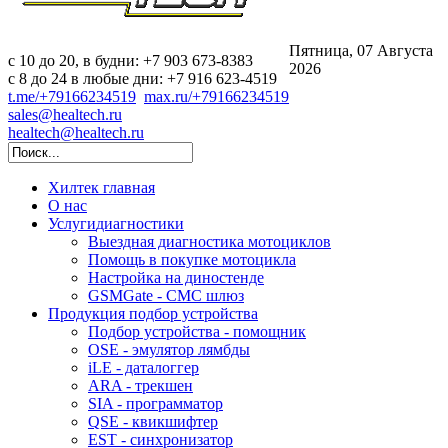
Пятница, 07 Августа
c 10 до 20, в будни: +7 903 673-8383
2026
с 8 до 24 в любые дни: +7 916 623-4519
t.me/+79166234519
max.ru/+79166234519
sales@healtech.ru
healtech@healtech.ru
Хилтек
главная
О нас
Услуги
диагностики
Выездная диагностика мотоциклов
Помощь в покупке мотоцикла
Настройка на диностенде
GSMGate - СМС шлюз
Продукция
подбор устройства
Подбор устройства - помощник
OSE - эмулятор лямбды
iLE - даталоггер
ARA - трекшен
SIA - программатор
QSE - квикшифтер
EST - синхронизатор