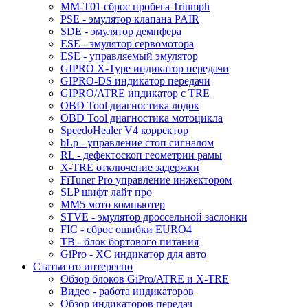
MM-T01 сброс пробега Triumph
PSE - эмулятор клапана PAIR
SDE - эмулятор демпфера
ESE - эмулятор сервомотора
ESE - управляемый эмулятор
GIPRO X-Type индикатор передачи
GIPRO-DS индикатор передачи
GIPRO/ATRE индикатор с TRE
OBD Tool диагностика лодок
OBD Tool диагностика мотоцикла
SpeedoHealer V4 корректор
bLp - управление стоп сигналом
RL - дефектоскоп геометрии рамы
X-TRE отключение задержки
FiTuner Pro управление инжектором
SLP шифт лайт про
MM5 мото компьютер
STVE - эмулятор дроссельной заслонки
FIC - сброс ошибки EURO4
TB - блок бортового питания
GiPro - XC индикатор для авто
Статьи
это интересно
Обзор блоков GiPro/ATRE и X-TRE
Видео - работа индикаторов
Обзор индикаторов передач