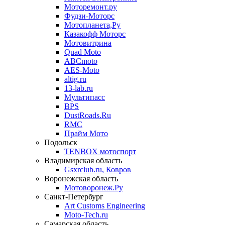
Моторемонт.ру
Фудзи-Моторс
Мотопланета,Ру
Казакофф Моторс
Мотовитрина
Quad Moto
ABCmoto
AES-Moto
altig.ru
13-lab.ru
Мультипасс
BPS
DustRoads.Ru
RMC
Прайм Мото
Подольск
TENBOX мотоспорт
Владимирская область
Gsxrclub.ru, Ковров
Воронежская область
Мотоворонеж.Ру
Санкт-Петербург
Art Customs Engineering
Moto-Tech.ru
Самарская область