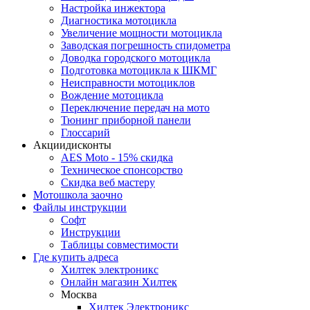
Настройка инжектора
Диагноcтика мотоцикла
Увеличение мощности мотоцикла
Заводская погрешность спидометра
Доводка городского мотоцикла
Подготовка мотоцикла к ШКМГ
Неисправности мотоциклов
Вождение мотоцикла
Переключение передач на мото
Тюнинг приборной панели
Глоссарий
Акции
дисконты
AES Moto - 15% скидка
Техническое спонсорство
Скидка веб мастеру
Мотошкола
заочно
Файлы
инструкции
Софт
Инструкции
Таблицы совместимости
Где купить
адреса
Хилтек электроникс
Онлайн магазин Хилтек
Москва
Хилтек Электроникс