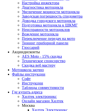
Настройка инжектора
Диагноcтика мотоцикла
Увеличение мощности мотоцикла
Заводская погрешность спидометра
Доводка городского мотоцикла
Подготовка мотоцикла к ШКМГ
Неисправности мотоциклов
Вождение мотоцикла
Переключение передач на мото
Тюнинг приборной панели
Глоссарий
Акции
дисконты
AES Moto - 15% скидка
Техническое спонсорство
Скидка веб мастеру
Мотошкола
заочно
Файлы
инструкции
Софт
Инструкции
Таблицы совместимости
Где купить
адреса
Хилтек электроникс
Онлайн магазин Хилтек
Москва
Хилтек Электроникс