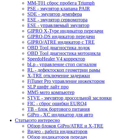
MM-T01 сброс пробега Triumph
PSE - эмулятор клапана PAIR
SDE - эмулятор демпфера
ESE - эмулятор сервомотора
ESE - управляемый эмулятор
GIPRO X-Type индикатор передачи
GIPRO-DS индикатор передачи
GIPRO/ATRE индикатор с TRE
OBD Tool диагностика лодок
OBD Tool диагностика мотоцикла
SpeedoHealer V4 корректор
bLp - управление стоп сигналом
RL - дефектоскоп геометрии рамы
X-TRE отключение задержки
FiTuner Pro управление инжектором
SLP шифт лайт про
MM5 мото компьютер
STVE - эмулятор дроссельной заслонки
FIC - сброс ошибки EURO4
TB - блок бортового питания
GiPro - XC индикатор для авто
Статьи
это интересно
Обзор блоков GiPro/ATRE и X-TRE
Видео - работа индикаторов
Обзор индикаторов передач