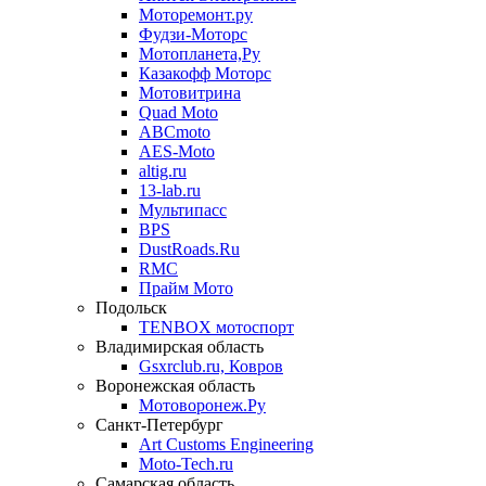
Моторемонт.ру
Фудзи-Моторс
Мотопланета,Ру
Казакофф Моторс
Мотовитрина
Quad Moto
ABCmoto
AES-Moto
altig.ru
13-lab.ru
Мультипасс
BPS
DustRoads.Ru
RMC
Прайм Мото
Подольск
TENBOX мотоспорт
Владимирская область
Gsxrclub.ru, Ковров
Воронежская область
Мотоворонеж.Ру
Санкт-Петербург
Art Customs Engineering
Moto-Tech.ru
Самарская область