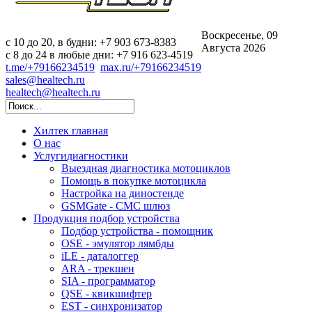
Воскресенье, 09
c 10 до 20, в будни: +7 903 673-8383
Августа 2026
с 8 до 24 в любые дни: +7 916 623-4519
t.me/+79166234519
max.ru/+79166234519
sales@healtech.ru
healtech@healtech.ru
Хилтек
главная
О нас
Услуги
диагностики
Выездная диагностика мотоциклов
Помощь в покупке мотоцикла
Настройка на диностенде
GSMGate - СМС шлюз
Продукция
подбор устройства
Подбор устройства - помощник
OSE - эмулятор лямбды
iLE - даталоггер
ARA - трекшен
SIA - программатор
QSE - квикшифтер
EST - синхронизатор