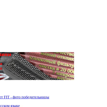
т FIT - фото победительницы
усском языке