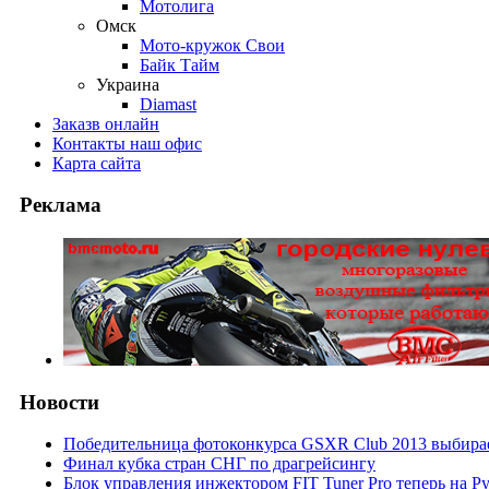
Мотолига
Омск
Мото-кружок Свои
Байк Тайм
Украина
Diamast
Заказ
в онлайн
Контакты
наш офис
Карта
сайта
Реклама
Новости
Победительница фотоконкурса GSXR Club 2013 выбирае
Финал кубка стран СНГ по драгрейсингу
Блок управления инжектором FIT Tuner Pro теперь на Р