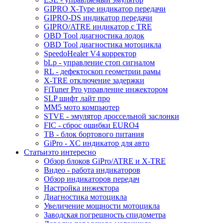
GIPRO X-Type индикатор передачи
GIPRO-DS индикатор передачи
GIPRO/ATRE индикатор с TRE
OBD Tool диагностика лодок
OBD Tool диагностика мотоцикла
SpeedoHealer V4 корректор
bLp - управление стоп сигналом
RL - дефектоскоп геометрии рамы
X-TRE отключение задержки
FiTuner Pro управление инжектором
SLP шифт лайт про
MM5 мото компьютер
STVE - эмулятор дроссельной заслонки
FIC - сброс ошибки EURO4
TB - блок бортового питания
GiPro - XC индикатор для авто
Статьи
это интересно
Обзор блоков GiPro/ATRE и X-TRE
Видео - работа индикаторов
Обзор индикаторов передач
Настройка инжектора
Диагноcтика мотоцикла
Увеличение мощности мотоцикла
Заводская погрешность спидометра