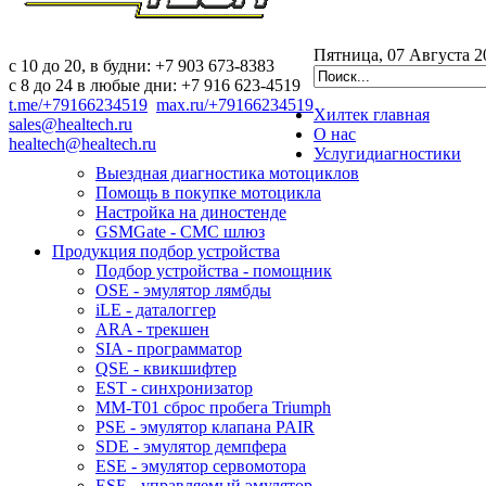
Пятница, 07 Августа 2
c 10 до 20, в будни: +7 903 673-8383
с 8 до 24 в любые дни: +7 916 623-4519
t.me/+79166234519
max.ru/+79166234519
Хилтек
главная
sales@healtech.ru
О нас
healtech@healtech.ru
Услуги
диагностики
Выездная диагностика мотоциклов
Помощь в покупке мотоцикла
Настройка на диностенде
GSMGate - СМС шлюз
Продукция
подбор устройства
Подбор устройства - помощник
OSE - эмулятор лямбды
iLE - даталоггер
ARA - трекшен
SIA - программатор
QSE - квикшифтер
EST - синхронизатор
MM-T01 сброс пробега Triumph
PSE - эмулятор клапана PAIR
SDE - эмулятор демпфера
ESE - эмулятор сервомотора
ESE - управляемый эмулятор