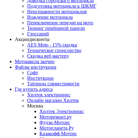
Доводка городского мотоцикла
Подготовка мотоцикла к ШКМГ
Неисправности мотоциклов
Вождение мотоцикла
Переключение передач на мото
Тюнинг приборной панели
Глоссарий
Акции
дисконты
AES Moto - 15% скидка
Техническое спонсорство
Скидка веб мастеру
Мотошкола
заочно
Файлы
инструкции
Софт
Инструкции
Таблицы совместимости
Где купить
адреса
Хилтек электроникс
Онлайн магазин Хилтек
Москва
Хилтек Электроникс
Моторемонт.ру
Фудзи-Моторс
Мотопланета,Ру
Казакофф Моторс