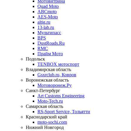
Мотовитрина
Quad Moto
ABCmoto
AES-Moto
altig.ru
13-lab.ru
Мультипасс
BPS
DustRoads.Ru
RMC
Прайм Мото
Подольск
TENBOX мотоспорт
Владимирская область
Gsxrclub.ru, Ковров
Воронежская область
Мотоворонеж.Ру
Санкт-Петербург
Art Customs Engineering
Moto-Tech.ru
Самарская область
RS-Sport Service, Тольятти
Краснодарский край
moto-sochi.com
Нижний Новгород