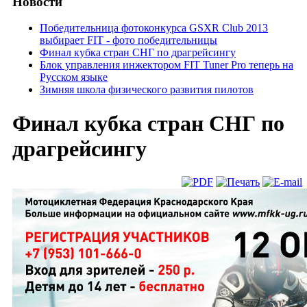
Новости
Победительница фотоконкурса GSXR Club 2013
выбирает FIT - фото победительницы
Финал кубка стран СНГ по драгрейсингу
Блок управления инжектором FIT Tuner Pro теперь на
Русском языке
Зимняя школа физического развития пилотов
Финал кубка стран СНГ по
драгрейсингу