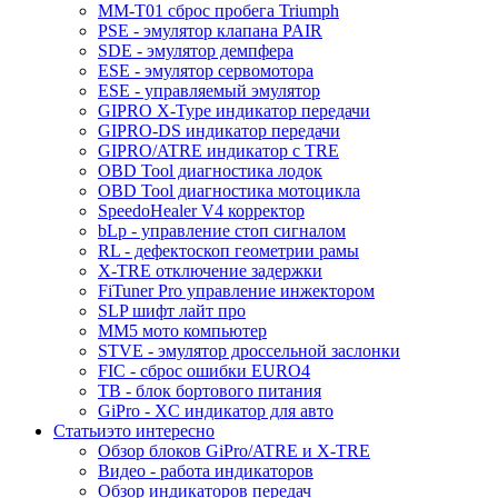
MM-T01 сброс пробега Triumph
PSE - эмулятор клапана PAIR
SDE - эмулятор демпфера
ESE - эмулятор сервомотора
ESE - управляемый эмулятор
GIPRO X-Type индикатор передачи
GIPRO-DS индикатор передачи
GIPRO/ATRE индикатор с TRE
OBD Tool диагностика лодок
OBD Tool диагностика мотоцикла
SpeedoHealer V4 корректор
bLp - управление стоп сигналом
RL - дефектоскоп геометрии рамы
X-TRE отключение задержки
FiTuner Pro управление инжектором
SLP шифт лайт про
MM5 мото компьютер
STVE - эмулятор дроссельной заслонки
FIC - сброс ошибки EURO4
TB - блок бортового питания
GiPro - XC индикатор для авто
Статьи
это интересно
Обзор блоков GiPro/ATRE и X-TRE
Видео - работа индикаторов
Обзор индикаторов передач