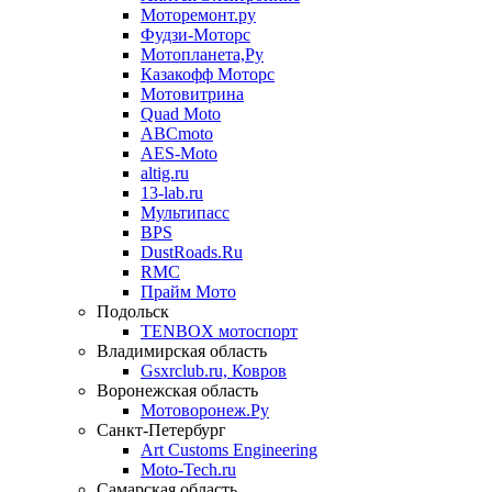
Моторемонт.ру
Фудзи-Моторс
Мотопланета,Ру
Казакофф Моторс
Мотовитрина
Quad Moto
ABCmoto
AES-Moto
altig.ru
13-lab.ru
Мультипасс
BPS
DustRoads.Ru
RMC
Прайм Мото
Подольск
TENBOX мотоспорт
Владимирская область
Gsxrclub.ru, Ковров
Воронежская область
Мотоворонеж.Ру
Санкт-Петербург
Art Customs Engineering
Moto-Tech.ru
Самарская область