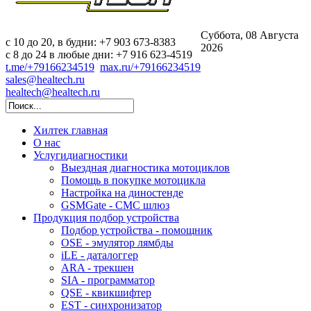
Суббота, 08 Августа
c 10 до 20, в будни: +7 903 673-8383
2026
с 8 до 24 в любые дни: +7 916 623-4519
t.me/+79166234519
max.ru/+79166234519
sales@healtech.ru
healtech@healtech.ru
Хилтек
главная
О нас
Услуги
диагностики
Выездная диагностика мотоциклов
Помощь в покупке мотоцикла
Настройка на диностенде
GSMGate - СМС шлюз
Продукция
подбор устройства
Подбор устройства - помощник
OSE - эмулятор лямбды
iLE - даталоггер
ARA - трекшен
SIA - программатор
QSE - квикшифтер
EST - синхронизатор