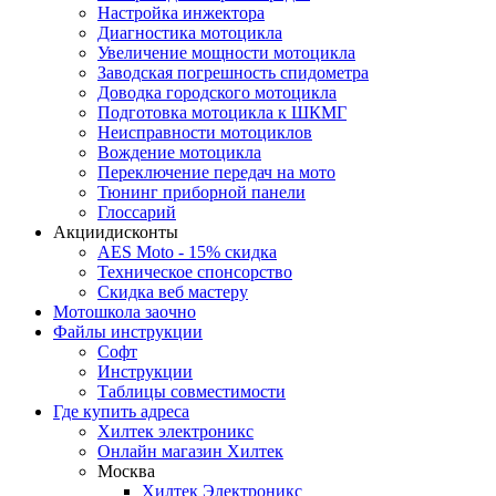
Настройка инжектора
Диагноcтика мотоцикла
Увеличение мощности мотоцикла
Заводская погрешность спидометра
Доводка городского мотоцикла
Подготовка мотоцикла к ШКМГ
Неисправности мотоциклов
Вождение мотоцикла
Переключение передач на мото
Тюнинг приборной панели
Глоссарий
Акции
дисконты
AES Moto - 15% скидка
Техническое спонсорство
Скидка веб мастеру
Мотошкола
заочно
Файлы
инструкции
Софт
Инструкции
Таблицы совместимости
Где купить
адреса
Хилтек электроникс
Онлайн магазин Хилтек
Москва
Хилтек Электроникс