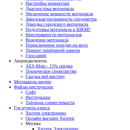
Настройка инжектора
Диагноcтика мотоцикла
Увеличение мощности мотоцикла
Заводская погрешность спидометра
Доводка городского мотоцикла
Подготовка мотоцикла к ШКМГ
Неисправности мотоциклов
Вождение мотоцикла
Переключение передач на мото
Тюнинг приборной панели
Глоссарий
Акции
дисконты
AES Moto - 15% скидка
Техническое спонсорство
Скидка веб мастеру
Мотошкола
заочно
Файлы
инструкции
Софт
Инструкции
Таблицы совместимости
Где купить
адреса
Хилтек электроникс
Онлайн магазин Хилтек
Москва
Хилтек Электроникс