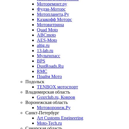
Моторемонт.ру
Фудзи-Моторс
Мотопланета,Ру
Казакофф Моторс
Мотовитрина
Quad Moto
ABCmoto
AES-Moto
altig.ru
13-lab.ru
Мультипасс
BPS
DustRoads.Ru
RMC
Прайм Мото
Подольск
TENBOX мотоспорт
Владимирская область
Gsxrclub.ru, Ковров
Воронежская область
Мотоворонеж.Ру
Санкт-Петербург
Art Customs Engineering
Moto-Tech.ru
Самарская область