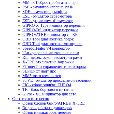
MM-T01 сброс пробега Triumph
PSE - эмулятор клапана PAIR
SDE - эмулятор демпфера
ESE - эмулятор сервомотора
ESE - управляемый эмулятор
GIPRO X-Type индикатор передачи
GIPRO-DS индикатор передачи
GIPRO/ATRE индикатор с TRE
OBD Tool диагностика лодок
OBD Tool диагностика мотоцикла
SpeedoHealer V4 корректор
bLp - управление стоп сигналом
RL - дефектоскоп геометрии рамы
X-TRE отключение задержки
FiTuner Pro управление инжектором
SLP шифт лайт про
MM5 мото компьютер
STVE - эмулятор дроссельной заслонки
FIC - сброс ошибки EURO4
TB - блок бортового питания
GiPro - XC индикатор для авто
Статьи
это интересно
Обзор блоков GiPro/ATRE и X-TRE
Видео - работа индикаторов
Обзор индикаторов передач