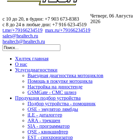
Четверг, 06 Августа
c 10 до 20, в будни: +7 903 673-8383
2026
с 8 до 24 в любые дни: +7 916 623-4519
t.me/+79166234519
max.ru/+79166234519
sales@healtech.ru
healtech@healtech.ru
Хилтек
главная
О нас
Услуги
диагностики
Выездная диагностика мотоциклов
Помощь в покупке мотоцикла
Настройка на диностенде
GSMGate - СМС шлюз
Продукция
подбор устройства
Подбор устройства - помощник
OSE - эмулятор лямбды
iLE - даталоггер
ARA - трекшен
SIA - программатор
QSE - квикшифтер
EST - синхронизатор