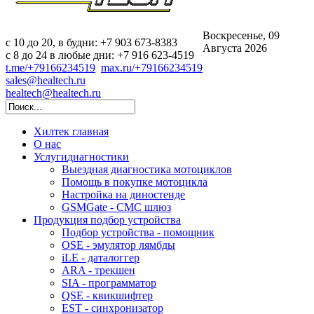
Воскресенье, 09
c 10 до 20, в будни: +7 903 673-8383
Августа 2026
с 8 до 24 в любые дни: +7 916 623-4519
t.me/+79166234519
max.ru/+79166234519
sales@healtech.ru
healtech@healtech.ru
Хилтек
главная
О нас
Услуги
диагностики
Выездная диагностика мотоциклов
Помощь в покупке мотоцикла
Настройка на диностенде
GSMGate - СМС шлюз
Продукция
подбор устройства
Подбор устройства - помощник
OSE - эмулятор лямбды
iLE - даталоггер
ARA - трекшен
SIA - программатор
QSE - квикшифтер
EST - синхронизатор