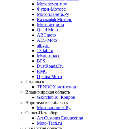
Моторемонт.ру
Фудзи-Моторс
Мотопланета,Ру
Казакофф Моторс
Мотовитрина
Quad Moto
ABCmoto
AES-Moto
altig.ru
13-lab.ru
Мультипасс
BPS
DustRoads.Ru
RMC
Прайм Мото
Подольск
TENBOX мотоспорт
Владимирская область
Gsxrclub.ru, Ковров
Воронежская область
Мотоворонеж.Ру
Санкт-Петербург
Art Customs Engineering
Moto-Tech.ru
Самарская область