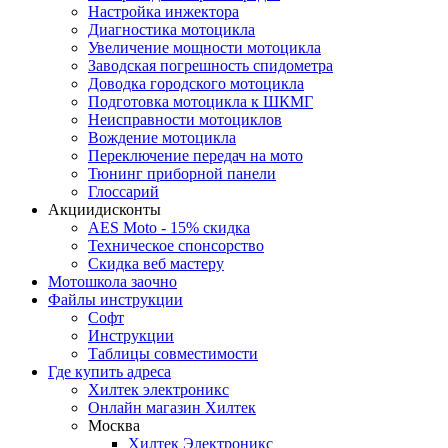
Настройка инжектора
Диагноcтика мотоцикла
Увеличение мощности мотоцикла
Заводская погрешность спидометра
Доводка городского мотоцикла
Подготовка мотоцикла к ШКМГ
Неисправности мотоциклов
Вождение мотоцикла
Переключение передач на мото
Тюнинг приборной панели
Глоссарий
Акции
дисконты
AES Moto - 15% скидка
Техническое спонсорство
Скидка веб мастеру
Мотошкола
заочно
Файлы
инструкции
Софт
Инструкции
Таблицы совместимости
Где купить
адреса
Хилтек электроникс
Онлайн магазин Хилтек
Москва
Хилтек Электроникс