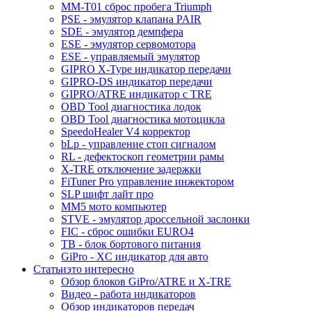
MM-T01 сброс пробега Triumph
PSE - эмулятор клапана PAIR
SDE - эмулятор демпфера
ESE - эмулятор сервомотора
ESE - управляемый эмулятор
GIPRO X-Type индикатор передачи
GIPRO-DS индикатор передачи
GIPRO/ATRE индикатор с TRE
OBD Tool диагностика лодок
OBD Tool диагностика мотоцикла
SpeedoHealer V4 корректор
bLp - управление стоп сигналом
RL - дефектоскоп геометрии рамы
X-TRE отключение задержки
FiTuner Pro управление инжектором
SLP шифт лайт про
MM5 мото компьютер
STVE - эмулятор дроссельной заслонки
FIC - сброс ошибки EURO4
TB - блок бортового питания
GiPro - XC индикатор для авто
Статьи
это интересно
Обзор блоков GiPro/ATRE и X-TRE
Видео - работа индикаторов
Обзор индикаторов передач