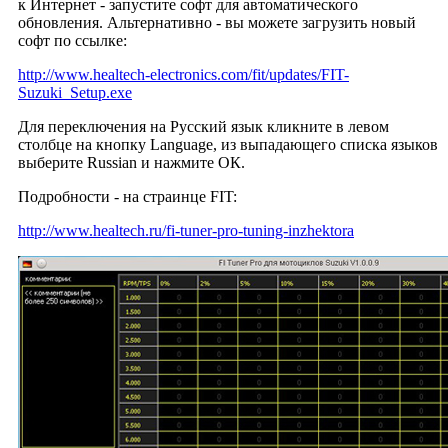
к Интернет - запустите софт для автоматического
обновления. Альтернативно - вы можете загрузить новый
софт по ссылке:
http://www.healtech-electronics.com/fit/updates/FIT-
Suzuki_Setup.exe
Для переключения на Русский язык кликните в левом
столбце на кнопку Language, из выпадающего списка языков
выберите Russian и нажмите ОК.
Подробности - на страинце FIT:
http://www.healtech.ru/fi-tuner-pro-tuning-inzhektora