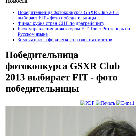
Новости
Победительница фотоконкурса GSXR Club 2013
выбирает FIT - фото победительницы
Финал кубка стран СНГ по драгрейсингу
Блок управления инжектором FIT Tuner Pro теперь на
Русском языке
Зимняя школа физического развития пилотов
Победительница
фотоконкурса GSXR Club
2013 выбирает FIT - фото
победительницы