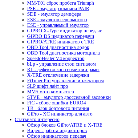
MM-T01 сброс пробега Triumph
PSE - эмулятор клапана PAIR
SDE - эмулятор демпфера
ESE - эмулятор сервомотора
ESE - управляемый эмулятор
GIPRO X-Type индикатор передачи
GIPRO-DS индикатор передачи
GIPRO/ATRE индикатор с TRE
OBD Tool диагностика лодок
OBD Tool диагностика мотоцикла
SpeedoHealer V4 корректор
bLp - управление стоп сигналом
RL - дефектоскоп геометрии рамы
X-TRE отключение задержки
FiTuner Pro управление инжектором
SLP шифт лайт про
MM5 мото компьютер
STVE - эмулятор дроссельной заслонки
FIC - сброс ошибки EURO4
TB - блок бортового питания
GiPro - XC индикатор для авто
Статьи
это интересно
Обзор блоков GiPro/ATRE и X-TRE
Видео - работа индикаторов
Обзор индикаторов передач