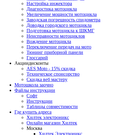
Настройка инжектора
Диагноcтика мотоцикла
Увеличение мощности мотоцикла
Заводская погрешность спидометра
Доводка городского мотоцикла
Подготовка мотоцикла к ШКМГ
Неисправности мотоциклов
Вождение мотоцикла
Переключение передач на мото
Тюнинг приборной панели
Глоссарий
Акции
дисконты
AES Moto - 15% скидка
Техническое спонсорство
Скидка веб мастеру
Мотошкола
заочно
Файлы
инструкции
Софт
Инструкции
Таблицы совместимости
Где купить
адреса
Хилтек электроникс
Онлайн магазин Хилтек
Москва
Хилтек Электроникс