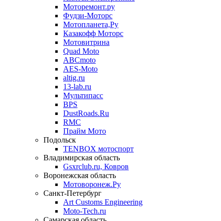
Моторемонт.ру
Фудзи-Моторс
Мотопланета,Ру
Казакофф Моторс
Мотовитрина
Quad Moto
ABCmoto
AES-Moto
altig.ru
13-lab.ru
Мультипасс
BPS
DustRoads.Ru
RMC
Прайм Мото
Подольск
TENBOX мотоспорт
Владимирская область
Gsxrclub.ru, Ковров
Воронежская область
Мотоворонеж.Ру
Санкт-Петербург
Art Customs Engineering
Moto-Tech.ru
Самарская область