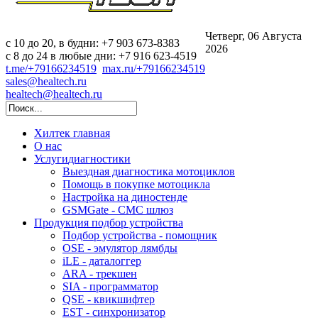
Четверг, 06 Августа
c 10 до 20, в будни: +7 903 673-8383
2026
с 8 до 24 в любые дни: +7 916 623-4519
t.me/+79166234519
max.ru/+79166234519
sales@healtech.ru
healtech@healtech.ru
Хилтек
главная
О нас
Услуги
диагностики
Выездная диагностика мотоциклов
Помощь в покупке мотоцикла
Настройка на диностенде
GSMGate - СМС шлюз
Продукция
подбор устройства
Подбор устройства - помощник
OSE - эмулятор лямбды
iLE - даталоггер
ARA - трекшен
SIA - программатор
QSE - квикшифтер
EST - синхронизатор