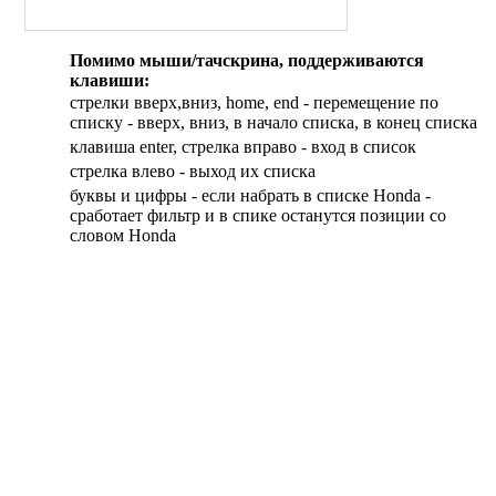
Ecosse
Fischer
Помимо мыши/тачскрина, поддерживаются
Generic
клавиши:
GG Motorrad
стрелки вверх,вниз, home, end - перемещение по
Ghezzi-Brian
списку - вверх, вниз, в начало списка, в конец списка
Italjet
клавиша enter, стрелка вправо - вход в список
Keeway
cтрелка влево - выход их списка
Laverda
буквы и цифры - если набрать в списке Honda -
сработает фильтр и в спике останутся позиции со
Malaguti
словом Honda
Moto Morini
Motorhispania
Munch
Mz
Norton
Petronas
Stels
Sur-ron
Ural
Vento
Vincent HDR