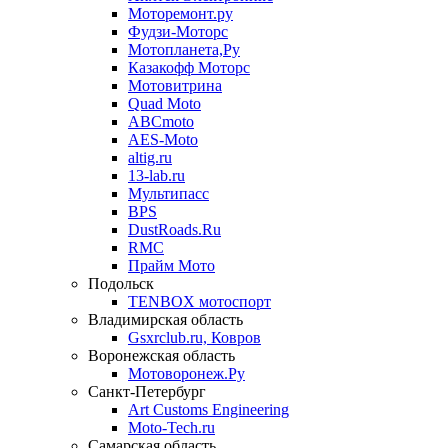
Моторемонт.ру
Фудзи-Моторс
Мотопланета,Ру
Казакофф Моторс
Мотовитрина
Quad Moto
ABCmoto
AES-Moto
altig.ru
13-lab.ru
Мультипасс
BPS
DustRoads.Ru
RMC
Прайм Мото
Подольск
TENBOX мотоспорт
Владимирская область
Gsxrclub.ru, Ковров
Воронежская область
Мотоворонеж.Ру
Санкт-Петербург
Art Customs Engineering
Moto-Tech.ru
Самарская область