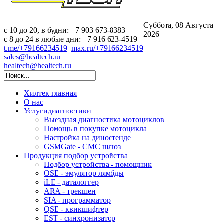
Суббота, 08 Августа
c 10 до 20, в будни: +7 903 673-8383
2026
с 8 до 24 в любые дни: +7 916 623-4519
t.me/+79166234519
max.ru/+79166234519
sales@healtech.ru
healtech@healtech.ru
Хилтек
главная
О нас
Услуги
диагностики
Выездная диагностика мотоциклов
Помощь в покупке мотоцикла
Настройка на диностенде
GSMGate - СМС шлюз
Продукция
подбор устройства
Подбор устройства - помощник
OSE - эмулятор лямбды
iLE - даталоггер
ARA - трекшен
SIA - программатор
QSE - квикшифтер
EST - синхронизатор