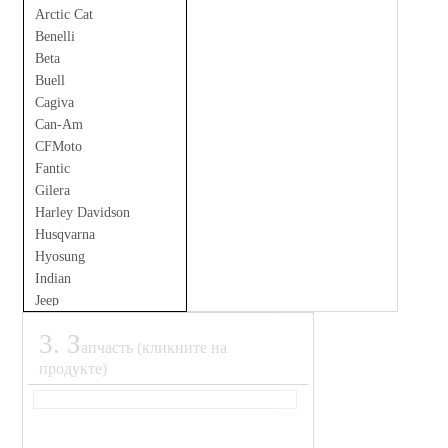
Arctic Cat
Benelli
Beta
Buell
Cagiva
Can-Am
CFMoto
Fantic
Gilera
Harley Davidson
Husqvarna
Hyosung
Indian
Jeep
Kove
3
.
З
Land Rover
апчасть (кликните на
Moto Guzzi
продукте)
MV Agusta
Ohvale
Polaris