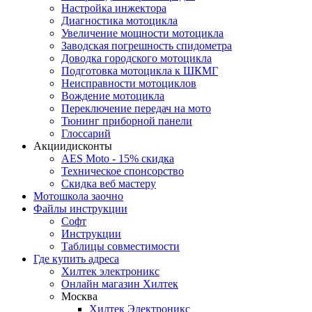
Настройка инжектора
Диагноcтика мотоцикла
Увеличение мощности мотоцикла
Заводская погрешность спидометра
Доводка городского мотоцикла
Подготовка мотоцикла к ШКМГ
Неисправности мотоциклов
Вождение мотоцикла
Переключение передач на мото
Тюнинг приборной панели
Глоссарий
Акции
дисконты
AES Moto - 15% скидка
Техническое спонсорство
Скидка веб мастеру
Мотошкола
заочно
Файлы
инструкции
Софт
Инструкции
Таблицы совместимости
Где купить
адреса
Хилтек электроникс
Онлайн магазин Хилтек
Москва
Хилтек Электроникс