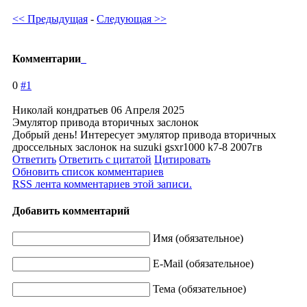
Voxan
<< Предыдущая
-
Следующая >>
Vyrus
Wakan
Zanella
Комментарии
Zero
0
#1
Николай кондратьев
06 Апреля 2025
Эмулятор привода вторичных заслонок
Добрый день! Интересует эмулятор привода вторичных
дроссельных заслонок на suzuki gsxr1000 k7-8 2007гв
Ответить
Ответить с цитатой
Цитировать
Обновить список комментариев
RSS лента комментариев этой записи.
Добавить комментарий
Имя (обязательное)
E-Mail (обязательное)
Тема (обязательное)