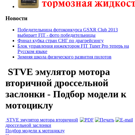
Новости
Победительница фотоконкурса GSXR Club 2013
выбирает FIT - фото победительницы
Финал кубка стран СНГ по драгрейсингу
Блок управления инжектором FIT Tuner Pro теперь на
Русском языке
Зимняя школа физического развития пилотов
STVE эмулятор мотора
вторичной дроссельной
заслонки - Подбор модели к
мотоциклу
STVE эмулятор мотора вторичной
дроссельной заслонки
Подбор модели к мотоциклу