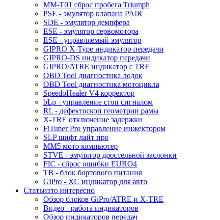
MM-T01 сброс пробега Triumph
PSE - эмулятор клапана PAIR
SDE - эмулятор демпфера
ESE - эмулятор сервомотора
ESE - управляемый эмулятор
GIPRO X-Type индикатор передачи
GIPRO-DS индикатор передачи
GIPRO/ATRE индикатор с TRE
OBD Tool диагностика лодок
OBD Tool диагностика мотоцикла
SpeedoHealer V4 корректор
bLp - управление стоп сигналом
RL - дефектоскоп геометрии рамы
X-TRE отключение задержки
FiTuner Pro управление инжектором
SLP шифт лайт про
MM5 мото компьютер
STVE - эмулятор дроссельной заслонки
FIC - сброс ошибки EURO4
TB - блок бортового питания
GiPro - XC индикатор для авто
Статьи
это интересно
Обзор блоков GiPro/ATRE и X-TRE
Видео - работа индикаторов
Обзор индикаторов передач