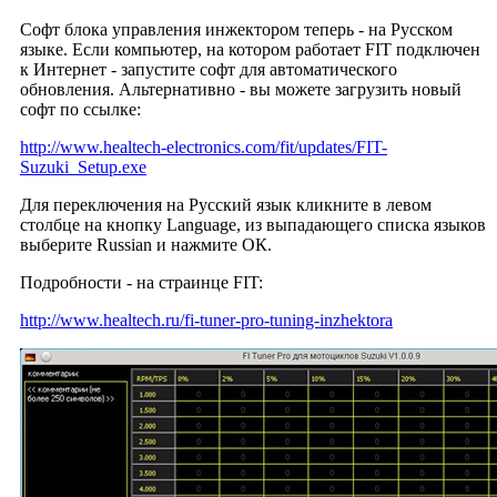
Софт блока управления инжектором теперь - на Русском
языке. Если компьютер, на котором работает FIT подключен
к Интернет - запустите софт для автоматического
обновления. Альтернативно - вы можете загрузить новый
софт по ссылке:
http://www.healtech-electronics.com/fit/updates/FIT-
Suzuki_Setup.exe
Для переключения на Русский язык кликните в левом
столбце на кнопку Language, из выпадающего списка языков
выберите Russian и нажмите ОК.
Подробности - на страинце FIT:
http://www.healtech.ru/fi-tuner-pro-tuning-inzhektora