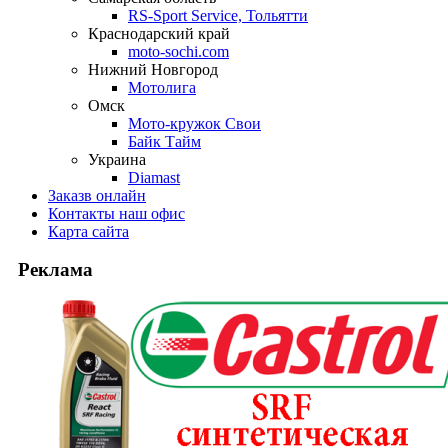
RS-Sport Service, Тольятти
Краснодарский край
moto-sochi.com
Нижний Новгород
Мотолига
Омск
Мото-кружок Свои
Байк Тайм
Украина
Diamast
Заказ
в онлайн
Контакты
наш офис
Карта
сайта
Реклама