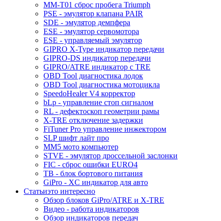
MM-T01 сброс пробега Triumph
PSE - эмулятор клапана PAIR
SDE - эмулятор демпфера
ESE - эмулятор сервомотора
ESE - управляемый эмулятор
GIPRO X-Type индикатор передачи
GIPRO-DS индикатор передачи
GIPRO/ATRE индикатор с TRE
OBD Tool диагностика лодок
OBD Tool диагностика мотоцикла
SpeedoHealer V4 корректор
bLp - управление стоп сигналом
RL - дефектоскоп геометрии рамы
X-TRE отключение задержки
FiTuner Pro управление инжектором
SLP шифт лайт про
MM5 мото компьютер
STVE - эмулятор дроссельной заслонки
FIC - сброс ошибки EURO4
TB - блок бортового питания
GiPro - XC индикатор для авто
Статьи
это интересно
Обзор блоков GiPro/ATRE и X-TRE
Видео - работа индикаторов
Обзор индикаторов передач