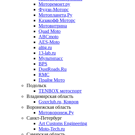
Моторемонт.ру
Фудзи-Моторс
Мотопланета,Ру
Казакофф Моторс
Мотовитрина
Quad Moto
ABCmoto
AES-Moto
altig.ru
13-lab.ru
Мультипасс
BPS
DustRoads.Ru
RMC
Прайм Мото
Подольск
TENBOX мотоспорт
Владимирская область
Gsxrclub.ru, Ковров
Воронежская область
Мотоворонеж.Ру
Санкт-Петербург
Art Customs Engineering
Moto-Tech.ru
Самарская область