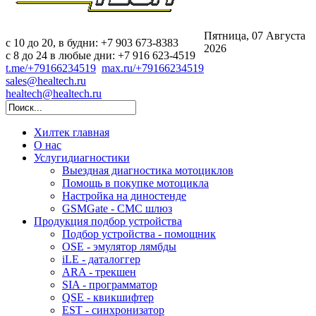
Пятница, 07 Августа
c 10 до 20, в будни: +7 903 673-8383
2026
с 8 до 24 в любые дни: +7 916 623-4519
t.me/+79166234519
max.ru/+79166234519
sales@healtech.ru
healtech@healtech.ru
Хилтек
главная
О нас
Услуги
диагностики
Выездная диагностика мотоциклов
Помощь в покупке мотоцикла
Настройка на диностенде
GSMGate - СМС шлюз
Продукция
подбор устройства
Подбор устройства - помощник
OSE - эмулятор лямбды
iLE - даталоггер
ARA - трекшен
SIA - программатор
QSE - квикшифтер
EST - синхронизатор