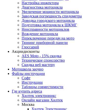
Настройка инжектора
Диагноcтика мотоцикла
Увеличение мощности мотоцикла
Заводская погрешность спидометра
Доводка городского мотоцикла
Подготовка мотоцикла к ШКМГ
Неисправности мотоциклов
Вождение мотоцикла
Переключение передач на мото
Тюнинг приборной панели
Глоссарий
Акции
дисконты
AES Moto - 15% скидка
Техническое спонсорство
Скидка веб мастеру
Мотошкола
заочно
Файлы
инструкции
Софт
Инструкции
Таблицы совместимости
Где купить
адреса
Хилтек электроникс
Онлайн магазин Хилтек
Москва
Хилтек Электроникс